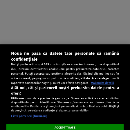
Nouă ne pasă ca datele tale personale să rămână
confidențiale
Noi și partenerii noștri
585
stocăm și/sau accesăm informații pe dispozitivul
dvs., precum identificatorii cookie unici pentru prelucrarea datelor cu caracter
personal. Puteți accepta sau gestiona alegerile dvs. făcând clic mai jos sau în
orice moment, pe pagina cu politica de confidențialitate. Aceste alegeri vor fi
raportate partenerilor noștri și nu vă vor afecta navigarea.
Mai multe detalii
Atât noi, cât și partenerii noștri prelucrăm datele pentru a
oferi:
Utilizarea unor date precise de geolocație. Scanarea activă a caracteristicilor
dispozitivului pentru identificare. Stocarea și/sau accesarea informațiilor de pe
un dispozitiv. Publicitate și conținut personalizat, măsurători ale publicității și
de conținut, cercetarea audienței și dezvoltarea serviciilor.
Setări:
Listă parteneri (furnizori)
Ascultă Europa FM în aplicație
Dark
×
Instalează
Radio live, podcasturi, știri și alerte
ACCEPT TOATE