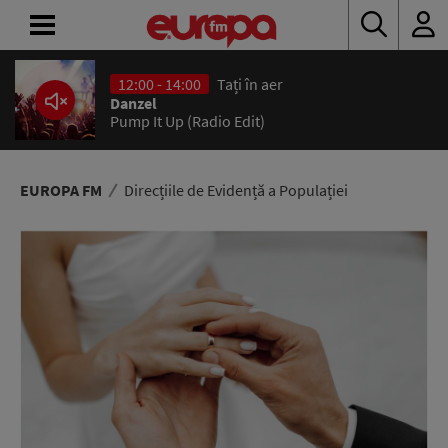
12:00 - 14:00
Tați în aer
ACASĂ
Danzel
Pump It Up (Radio Edit)
ȘTIRI
RADIO
EUROPA FM
Direcțiile de Evidență a Populației
CONCURSURI
PODCAST
ASCULTĂ
LIVE