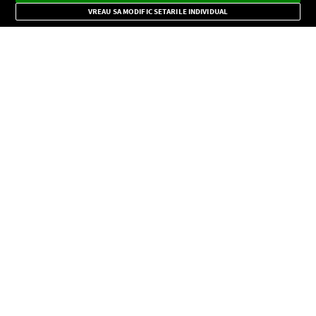
Mode
importante.
VREAU SA MODIFIC SETARILE INDIVIDUAL
CONFIDENŢIALITATE
Copyright © Europa FM. Toate drepturile rezervate. 2026
SOCIAL
INFORMAŢII