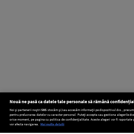
Nouă ne pasă ca datele tale personale să rămână confidenția
Setări:
Noi și partenerii noștri
585
stocăm și/sau accesăm informații pe dispozitivul dvs., precum i
pentru prelucrarea datelor cu caracter personal. Puteți accepta sau gestiona alegerile dvs
Dark Mode
orice moment, pe pagina cu politica de confidențialitate. Aceste alegeri vor fi raportate 
vor afecta navigarea.
Mai multe detalii