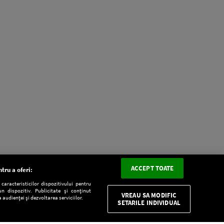
ACCEPT TOATE
tru a oferi:
aracteristicilor dispozitivului pentru
n dispozitiv. Publicitate și conținut
VREAU SA MODIFIC
 audienței și dezvoltarea serviciilor.
SETARILE INDIVIDUAL
CONFIDENŢIALITATE