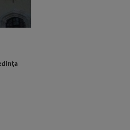
şedinţa