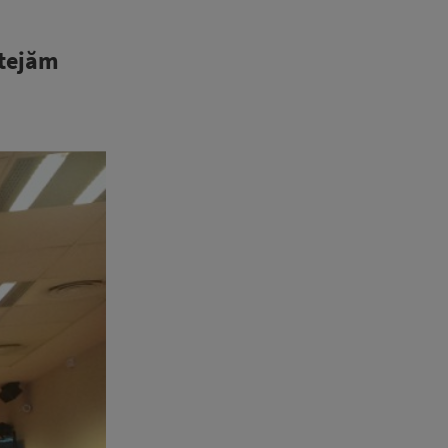
otejăm