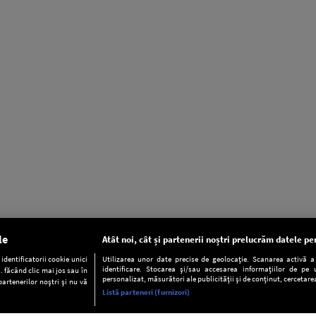
le
Atât noi, cât și partenerii noștri prelucrăm datele pen
dentificatorii cookie unici
Utilizarea unor date precise de geolocație. Scanarea activă a c
identificare. Stocarea și/sau accesarea informațiilor de pe u
. făcând clic mai jos sau în
personalizat, măsurători ale publicității și de conținut, cercetarea
partenerilor noștri și nu vă
Listă parteneri (furnizori)