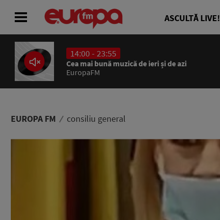
ASCULTĂ LIVE!
14:00 - 23:55
ACASĂ
Cea mai bună muzică de ieri și de azi
EuropaFM
ȘTIRI
RADIO
EUROPA FM
consiliu general
CONCURSURI
PODCAST
ASCULTĂ LIVE