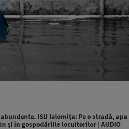
r abundente. ISU Ialomița: Pe o stradă, apa
n și în gospodăriile locuitorilor | AUDIO