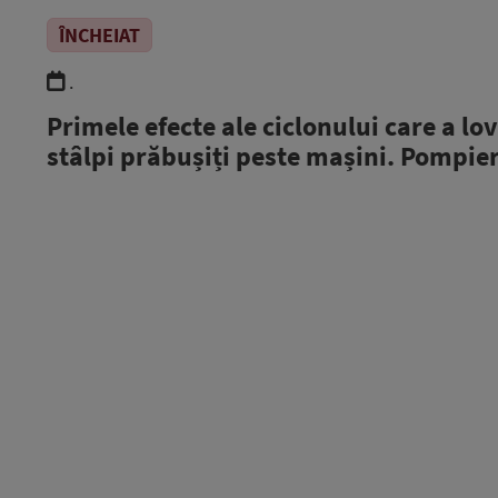
ÎNCHEIAT
.
Primele efecte ale ciclonului care a lov
stâlpi prăbușiți peste mașini. Pompieri