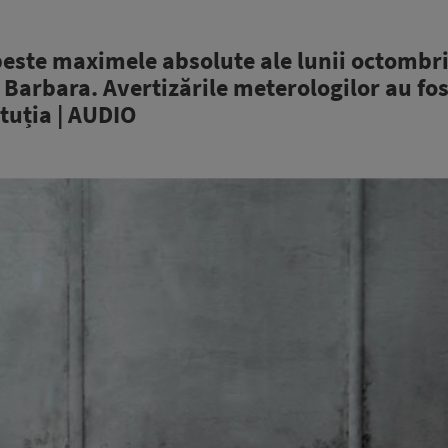
 peste maximele absolute ale lunii octombr
 Barbara. Avertizările meterologilor au fos
ituția | AUDIO