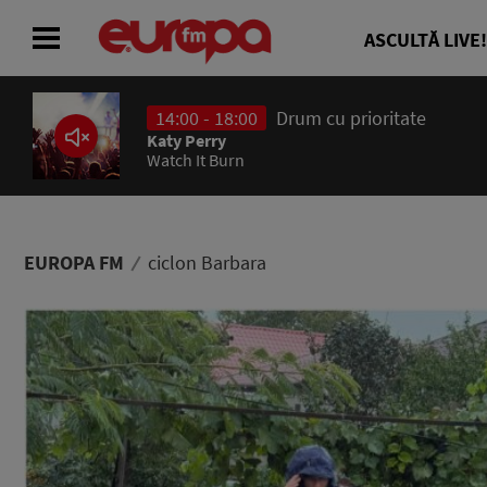
ASCULTĂ LIVE!
14:00 - 18:00
Drum cu prioritate
ACASĂ
Katy Perry
Watch It Burn
ȘTIRI
RADIO
EUROPA FM
ciclon Barbara
CONCURSURI
PODCAST
ASCULTĂ LIVE