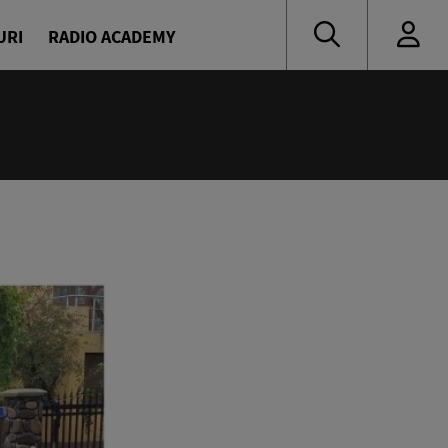
URI
RADIO ACADEMY
:00
oritate
naru și Diana Enache