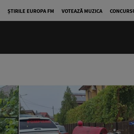
ȘTIRILE EUROPA FM
VOTEAZĂ MUZICA
CONCURS
14:00 - 18
Drum cu pri
Denis Ciuli