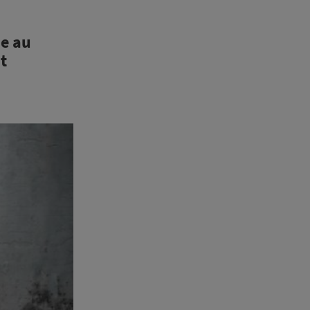
ie au
t