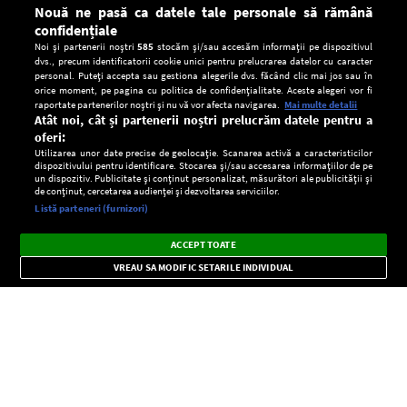
Nouă ne pasă ca datele tale personale să rămână
confidențiale
Noi și partenerii noștri
585
stocăm și/sau accesăm informații pe dispozitivul
dvs., precum identificatorii cookie unici pentru prelucrarea datelor cu caracter
personal. Puteți accepta sau gestiona alegerile dvs. făcând clic mai jos sau în
orice moment, pe pagina cu politica de confidențialitate. Aceste alegeri vor fi
raportate partenerilor noștri și nu vă vor afecta navigarea.
Mai multe detalii
Atât noi, cât și partenerii noștri prelucrăm datele pentru a
oferi:
Utilizarea unor date precise de geolocație. Scanarea activă a caracteristicilor
dispozitivului pentru identificare. Stocarea și/sau accesarea informațiilor de pe
un dispozitiv. Publicitate și conținut personalizat, măsurători ale publicității și
de conținut, cercetarea audienței și dezvoltarea serviciilor.
Setări:
Listă parteneri (furnizori)
Ascultă Europa FM în aplicație
Dark
×
Instalează
Radio live, podcasturi, știri și alerte
ACCEPT TOATE
Mode
importante.
VREAU SA MODIFIC SETARILE INDIVIDUAL
CONFIDENŢIALITATE