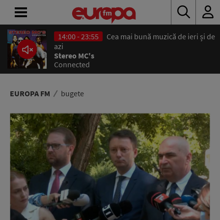
14:00 - 23:55
Cea mai bună muzică de ieri și de
ACASĂ
azi
Stereo MC's
Connected
ȘTIRI
RADIO
EUROPA FM
bugete
CONCURSURI
PODCAST
ASCULTĂ
LIVE