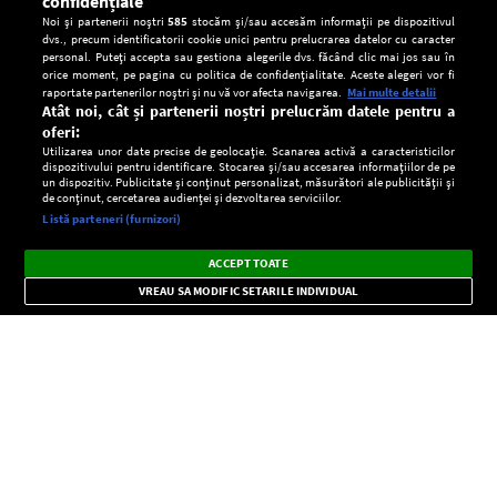
confidențiale
Noi și partenerii noștri
585
stocăm și/sau accesăm informații pe dispozitivul
dvs., precum identificatorii cookie unici pentru prelucrarea datelor cu caracter
personal. Puteți accepta sau gestiona alegerile dvs. făcând clic mai jos sau în
orice moment, pe pagina cu politica de confidențialitate. Aceste alegeri vor fi
raportate partenerilor noștri și nu vă vor afecta navigarea.
Mai multe detalii
Atât noi, cât și partenerii noștri prelucrăm datele pentru a
oferi:
Utilizarea unor date precise de geolocație. Scanarea activă a caracteristicilor
dispozitivului pentru identificare. Stocarea și/sau accesarea informațiilor de pe
un dispozitiv. Publicitate și conținut personalizat, măsurători ale publicității și
de conținut, cercetarea audienței și dezvoltarea serviciilor.
Setări:
Listă parteneri (furnizori)
Ascultă Europa FM în aplicație
Dark
×
Instalează
Radio live, podcasturi, știri și alerte
ACCEPT TOATE
Mode
importante.
VREAU SA MODIFIC SETARILE INDIVIDUAL
CONFIDENŢIALITATE
Copyright © Europa FM. Toate drepturile rezervate. 2026