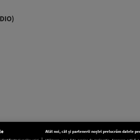
DIO)
le
Atât noi, cât și partenerii noștri prelucrăm datele pen
dentificatorii cookie unici
Utilizarea unor date precise de geolocație. Scanarea activă a c