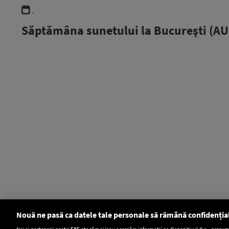
.
Săptămâna sunetului la Bucureşti (AU
Nouă ne pasă ca datele tale personale să rămână confidenția
Noi și partenerii noștri
585
stocăm și/sau accesăm informații pe dispozitivul dvs., precum i