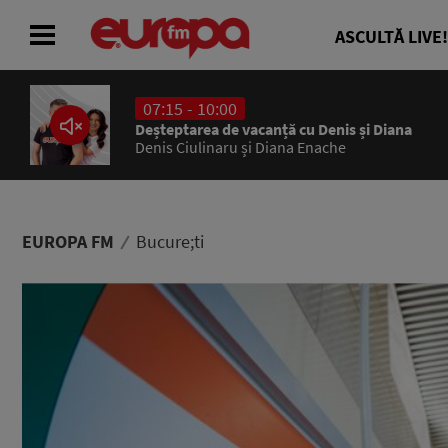
ASCULTĂ LIVE!
07:15 - 10:00
ACASĂ
Deșteptarea de vacanță cu Denis și Diana
Denis Ciulinaru și Diana Enache
ȘTIRI
RADIO
EUROPA FM
Bucure;ti
CONCURSURI
PODCAST
ASCULTĂ LIVE