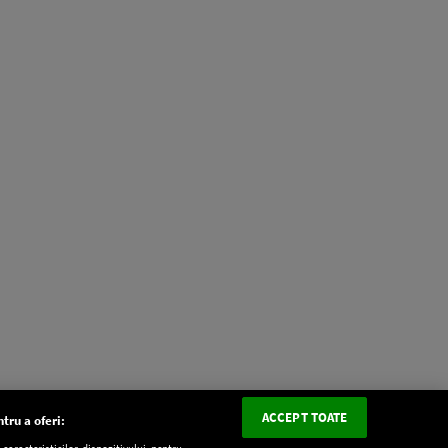
ACCEPT TOATE
tru a oferi:
aracteristicilor dispozitivului pentru