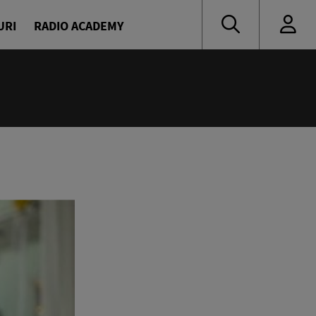
URI
RADIO ACADEMY
:00
ine
avrilă