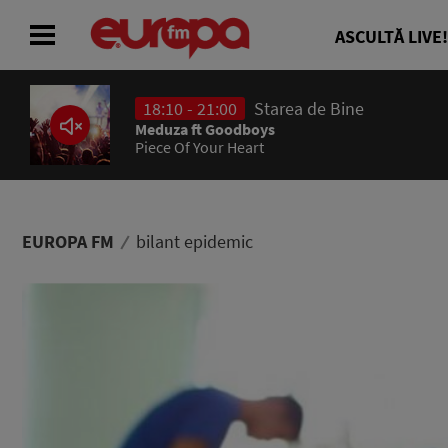
ASCULTĂ LIVE!
18:10 - 21:00
Starea de Bine
ACASĂ
Meduza ft Goodboys
Piece Of Your Heart
ȘTIRI
RADIO
EUROPA FM
bilant epidemic
CONCURSURI
PODCAST
ASCULTĂ LIVE