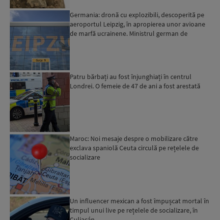
Germania: dronă cu explozibili, descoperită pe
aeroportul Leipzig, în apropierea unor avioane
de marfă ucrainene. Ministrul german de
Interne: „Avem d...
Patru bărbați au fost înjunghiați în centrul
Londrei. O femeie de 47 de ani a fost arestată
Maroc: Noi mesaje despre o mobilizare către
exclava spaniolă Ceuta circulă pe rețelele de
socializare
Un influencer mexican a fost împușcat mortal în
timpul unui live pe rețelele de socializare, în
Culiacán