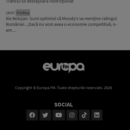
Traficul se desfășoară restricționat
18:07
Politica
Ilie Bolojan: Sunt optimist că Moody’s va menține ratingul
României. „Dacă nu vom avea o economie competitivă, n-
am…
Copyright © Europa FM. Toate drepturile rezervate. 2026
SOCIAL