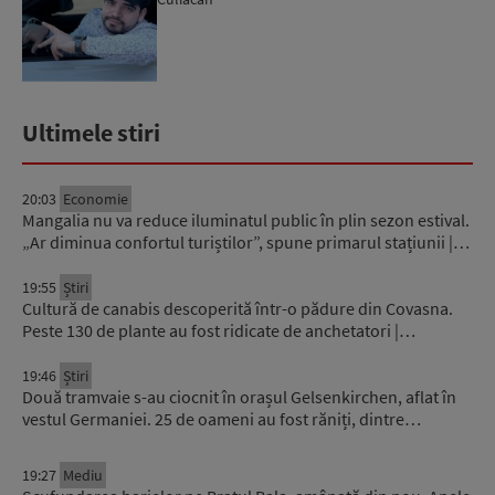
Ultimele stiri
20:03
Economie
Mangalia nu va reduce iluminatul public în plin sezon estival.
„Ar diminua confortul turiștilor”, spune primarul stațiunii |…
19:55
Știri
Cultură de canabis descoperită într-o pădure din Covasna.
Peste 130 de plante au fost ridicate de anchetatori |…
19:46
Știri
Două tramvaie s-au ciocnit în orașul Gelsenkirchen, aflat în
vestul Germaniei. 25 de oameni au fost răniți, dintre…
19:27
Mediu