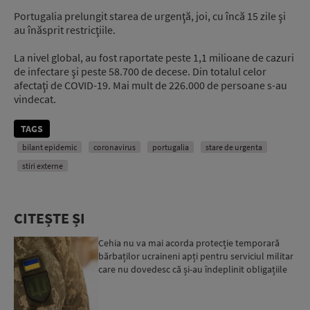
Portugalia prelungit starea de urgenţă, joi, cu încă 15 zile şi
au înăsprit restricţiile.
La nivel global, au fost raportate peste 1,1 milioane de cazuri
de infectare şi peste 58.700 de decese. Din totalul celor
afectaţi de COVID-19. Mai mult de 226.000 de persoane s-au
vindecat.
TAGS
bilant epidemic
coronavirus
portugalia
stare de urgenta
stiri externe
CITEȘTE ȘI
Cehia nu va mai acorda protecție temporară
bărbaților ucraineni apți pentru serviciul militar
care nu dovedesc că și-au îndeplinit obligațiile
militar...