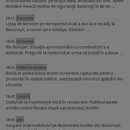
Scufundarea barjelor pe Brațul Bala, amânată din nou. Apele
Române invocă motive de siguranță. Restricții în 80 de…
19:11
Economie
Lipsa de kerosen pe Aeroportul Arad a dus la o escală, la
București, a cursei spre Antalya. Director:…
18:59
Economie
Ilie Bolojan: Situaţia aprovizionării cu combustibil s-a
deblocat. Prețurile la motorină ar urma să scadă în a doua…
18:51
Război în Ucraina
Rusia ar putea folosi drone ucrainene capturate pentru
provocări în statele baltice, avertizează ministrul apărării din
Lituania
18:45
Cultură
Coiful de la Coțofenești intră în restaurare. Publicul poate
urmări online fiecare etapă a procesului | AUDIO
18:40
Știri
Surpare a carosabilului pe Bulevardul Eroilor din București.