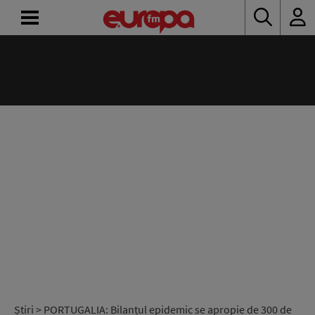
ACASĂ
ȘTIRI
RADIO
CONCURSURI
PODCAST
ASCULTĂ
LIVE
Știri
> PORTUGALIA: Bilanțul epidemic se apropie de 300 de