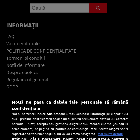
INFORMAŢII
FAQ
Valori editoriale
POLITICA DE CONFIDENŢIALITATE
Termeni şi condiţii
Notă de Informare
Despre cookies
Regulament general
GDPR
Contact
Nouă ne pasă ca datele tale personale să rămână
Descarcă gratuit aplicaţia Europa FM pentru smartphone:
confidențiale
Noi și partenerii noștri
585
stocăm și/sau accesăm informații pe dispozitivul
dvs., precum identificatorii cookie unici pentru prelucrarea datelor cu caracter
personal. Puteți accepta sau gestiona alegerile dvs. făcând clic mai jos sau în
orice moment, pe pagina cu politica de confidențialitate. Aceste alegeri vor fi
raportate partenerilor noștri și nu vă vor afecta navigarea.
Mai multe detalii
Atât noi, cât și partenerii noștri prelucrăm datele pentru a