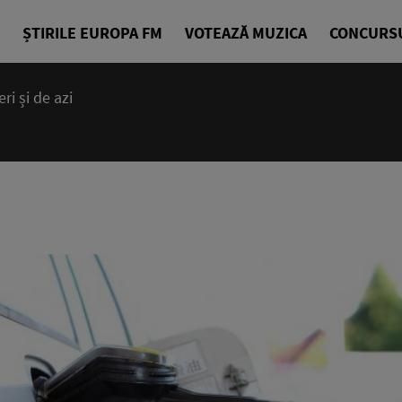
ȘTIRILE EUROPA FM
VOTEAZĂ MUZICA
CONCURS
i și de azi
14:00 - 23
Cea mai bună
EuropaFM