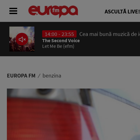
ASCULTĂ LIVE!
14:00 - 23:55
Cea mai bună muzică de ier
ACASĂ
The Second Voice
Let Me Be (efm)
ȘTIRI
RADIO
EUROPA FM
benzina
CONCURSURI
PODCAST
ASCULTĂ LIVE