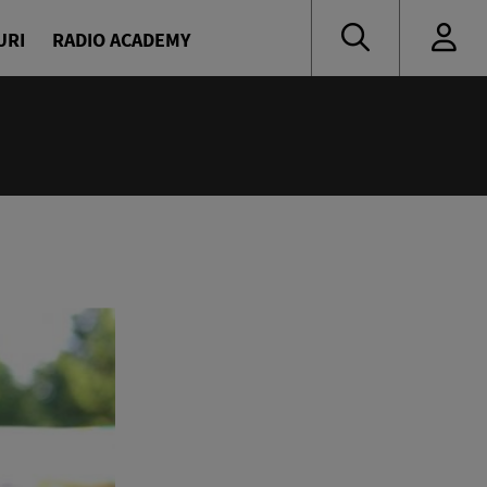
URI
RADIO ACADEMY
:55
 muzică de ieri și de azi