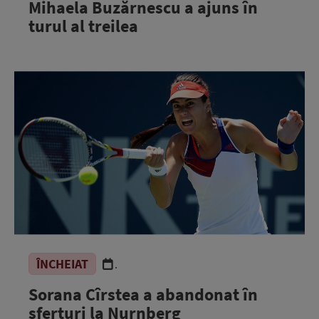
Mihaela Buzărnescu a ajuns în
turul al treilea
ÎNCHEIAT
.
Sorana Cîrstea a abandonat în
sferturi la Nurnberg