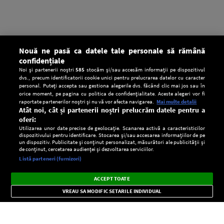
Nouă ne pasă ca datele tale personale să rămână
confidențiale
Noi și partenerii noștri
585
stocăm și/sau accesăm informații pe dispozitivul
dvs., precum identificatorii cookie unici pentru prelucrarea datelor cu caracter
personal. Puteți accepta sau gestiona alegerile dvs. făcând clic mai jos sau în
orice moment, pe pagina cu politica de confidențialitate. Aceste alegeri vor fi
raportate partenerilor noștri și nu vă vor afecta navigarea.
Mai multe detalii
Atât noi, cât și partenerii noștri prelucrăm datele pentru a
oferi:
Utilizarea unor date precise de geolocație. Scanarea activă a caracteristicilor
dispozitivului pentru identificare. Stocarea și/sau accesarea informațiilor de pe
un dispozitiv. Publicitate și conținut personalizat, măsurători ale publicității și
de conținut, cercetarea audienței și dezvoltarea serviciilor.
Setări:
Listă parteneri (furnizori)
Ascultă Europa FM în aplicație
Dark
×
Instalează
Radio live, podcasturi, știri și alerte
ACCEPT TOATE
Mode
importante.
VREAU SA MODIFIC SETARILE INDIVIDUAL
CONFIDENŢIALITATE