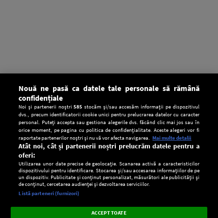
Nouă ne pasă ca datele tale personale să rămână
confidențiale
Noi și partenerii noștri
585
stocăm și/sau accesăm informații pe dispozitivul
dvs., precum identificatorii cookie unici pentru prelucrarea datelor cu caracter
personal. Puteți accepta sau gestiona alegerile dvs. făcând clic mai jos sau în
orice moment, pe pagina cu politica de confidențialitate. Aceste alegeri vor fi
raportate partenerilor noștri și nu vă vor afecta navigarea.
Mai multe detalii
Atât noi, cât și partenerii noștri prelucrăm datele pentru a
oferi:
Utilizarea unor date precise de geolocație. Scanarea activă a caracteristicilor
dispozitivului pentru identificare. Stocarea și/sau accesarea informațiilor de pe
un dispozitiv. Publicitate și conținut personalizat, măsurători ale publicității și
de conținut, cercetarea audienței și dezvoltarea serviciilor.
Setări:
Listă parteneri (furnizori)
Ascultă Europa FM în aplicație
Dark
×
Instalează
Radio live, podcasturi, știri și alerte
ACCEPT TOATE
Mode