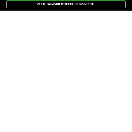
importante.
VREAU SA MODIFIC SETARILE INDIVIDUAL
CONFIDENŢIALITATE
Copyright © Europa FM. Toate drepturile rezervate. 2026
SOCIAL
INFORMAŢII