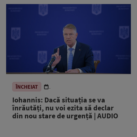
ÎNCHEIAT
.
Iohannis: Dacă situația se va
înrăutăți, nu voi ezita să declar
din nou stare de urgență | AUDIO