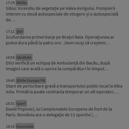
17:19
Mediu
Sibiu: Incendiu de vegetație pe Valea Avrigului. Pompierii
intervin cu două autospeciale de stingere și o autospecială
de…
17:11
Știri
Scufundarea primei barje pe Brațul Bala. Operațiunea ar
putea dura până la patru ore. „Vom reuși să creștem…
16:54
Sănătate
DSU verifică un echipaj de Ambulanță din Bacău, după
imagini care arată o oprire la cumpărături în timpul…
16:40
Știrile Europa FM
Stare de perturbare gravă a transportului public local la Alba
Iulia. Primăria poate contracta temporar un alt operator,…
16:31
Sport
David Popovici, la Campionatele Europene de înot de la
Paris. România are o delegație de 11 sportivi |…
16:15
Economie