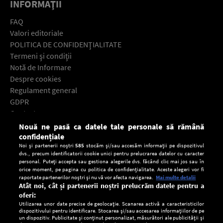
INFORMAŢII
FAQ
Valori editoriale
POLITICA DE CONFIDENŢIALITATE
Termeni şi condiţii
Notă de Informare
Despre cookies
Regulament general
GDPR
Contact
Nouă ne pasă ca datele tale personale să rămână
Descarcă gratuit aplicaţia Europa FM pentru smartphone:
confidențiale
Noi și partenerii noștri
585
stocăm și/sau accesăm informații pe dispozitivul
dvs., precum identificatorii cookie unici pentru prelucrarea datelor cu caracter
personal. Puteți accepta sau gestiona alegerile dvs. făcând clic mai jos sau în
orice moment, pe pagina cu politica de confidențialitate. Aceste alegeri vor fi
raportate partenerilor noștri și nu vă vor afecta navigarea.
Mai multe detalii
Atât noi, cât și partenerii noștri prelucrăm datele pentru a
oferi:
Utilizarea unor date precise de geolocație. Scanarea activă a caracteristicilor
dispozitivului pentru identificare. Stocarea și/sau accesarea informațiilor de pe
un dispozitiv. Publicitate și conținut personalizat, măsurători ale publicității și