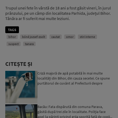
Trupul unei fete în vârstă de 18 ani a fost găsit vineri, în jurul
prânzului, pe un câmp din localitatea Parhida, județul Bihor.
Tânăra ar fi suferit mai multe leziuni.
TAGS
bihor
bóné jozsef-zsolt
cautat
omor
stiri interne
suspect
tanara
CITEȘTE ȘI
Criză majoră de apă potabilă în mai multe
localități din Bihor, din cauza secetei. Ce spune
purtătorul de cuvânt al Prefecturii despre
măsurile luate ...
Bacău: Fata dispărută din comuna Parava,
găsită după trei zile în localitate. Poliția face
apel la părinți privind grija sporită față de copii...