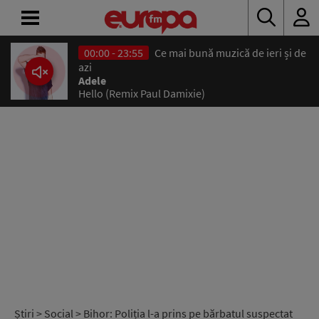
00:00 - 23:55
Ce mai bună muzică de ieri și de
ACASĂ
azi
Adele
Hello (Remix Paul Damixie)
ȘTIRI
RADIO
CONCURSURI
PODCAST
ASCULTĂ
LIVE
Știri
>
Social
> Bihor: Poliția l-a prins pe bărbatul suspectat