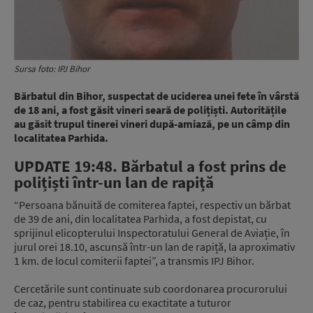
Sursa foto: IPJ Bihor
Bărbatul din Bihor, suspectat de uciderea unei fete în vârstă
de 18 ani, a fost găsit vineri seară de polițiști. Autoritățile
au găsit trupul tinerei vineri după-amiază, pe un câmp din
localitatea Parhida.
UPDATE 19:48. Bărbatul a fost prins de
polițiști într-un lan de rapiță
“Persoana bănuită de comiterea faptei, respectiv un bărbat
de 39 de ani, din localitatea Parhida, a fost depistat, cu
sprijinul elicopterului Inspectoratului General de Aviație, în
jurul orei 18.10, ascunsă într-un lan de rapiță, la aproximativ
1 km. de locul comiterii faptei”, a transmis IPJ Bihor.
Cercetările sunt continuate sub coordonarea procurorului
de caz, pentru stabilirea cu exactitate a tuturor