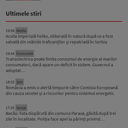
Ultimele stiri
19:58
Mediu
Acvila imperială Feliks, eliberată în natură după ce a fost
salvată din mâinile traficanților și repatriată în Serbia
19:34
Economie
Transelectrica poate limita consumul de energie al marilor
consumatori, dacă apare un deficit în sistem. Guvernul a
adoptat…
18:35
Știri
România a emis o alertă timpurie către Comisia Europeană
din cauza secetei și a riscurilor pentru sistemul energetic
17:35
Social
Bacău: Fata dispărută din comuna Parava, găsită după trei
zile în localitate. Poliția face apel la părinți privind…