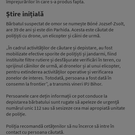
împrejurărilor în care s-a produs fapta.
Știre inițială
Bărbatul suspectat de omor se numește Bóné Jozsef-Zsolt,
are 39 de ani și este din Parhida. Acesta este căutat de
polițiști cu drone, un elicopter și câini de urmă.
„În cadrul activităților de căutare și depistare, au fost
mobilizate efective sporite de polițiști și jandarmi, fiind
instituite filtre rutiere și desfășurate verificări în teren, cu
sprijinul câinilor de urmă, al dronelor și al unui elicopter,
pentru extinderea activităților operative și verificarea
zonelor de interes. Totodată, persoana a fost dată în
consemn la frontier”, a transmis vineri IPJ Bihor.
Persoanele care dețin informații ce pot conduce la
depistarea bărbatului sunt rugate să apeleze de urgență
numărul unic 112 sau să sesizeze cea mai apropiată unitate
de poliție.
Poliția recomandă cetățenilor să nu încerce să intre în
contact cu persoana căutată.