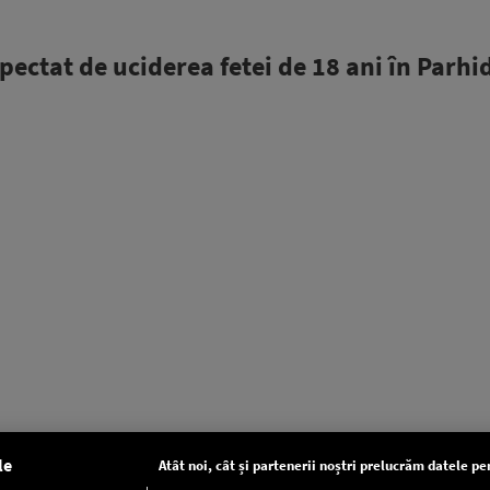
spectat de uciderea fetei de 18 ani în Parhi
le
Atât noi, cât și partenerii noștri prelucrăm datele pen