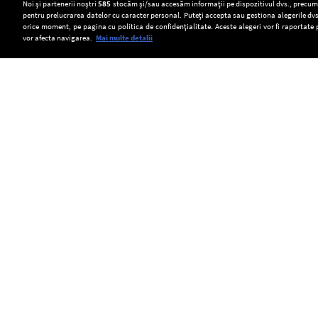
Setări:
Noi și partenerii noștri
585
stocăm și/sau accesăm informații pe dispozitivul dvs., precum i
pentru prelucrarea datelor cu caracter personal. Puteți accepta sau gestiona alegerile dvs
Dark Mode
orice moment, pe pagina cu politica de confidențialitate. Aceste alegeri vor fi raportate 
vor afecta navigarea.
Mai multe detalii
SOCIAL
Agenția
Acvila
Transelectrica
de
imperială
poate
evaluare
Feliks,
limita
Copyright © Europa FM. Toate drepturile
rezervate. 2026
financiară
eliberată
consumul
Moody`s
în
de
a
natură
energie
menținut
după
al
ratingul
ce
marilor
României
a
consumatori,
la
fost
dacă