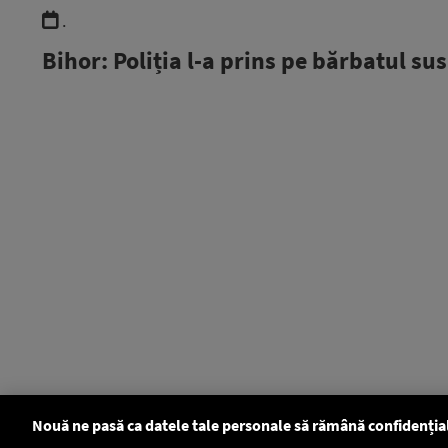
.
Bihor: Poliția l-a prins pe bărbatul su
Nouă ne pasă ca datele tale personale să rămână confidenția