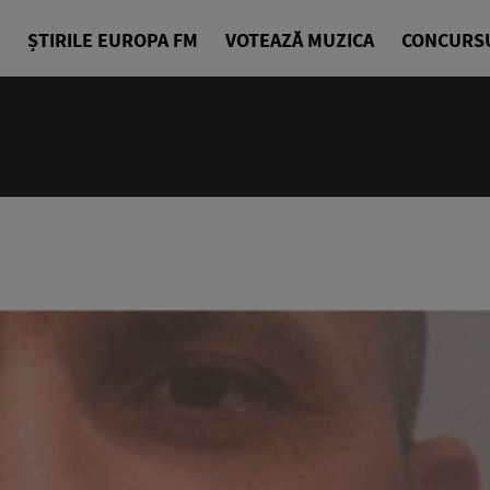
ȘTIRILE EUROPA FM
VOTEAZĂ MUZICA
CONCURS
07:00 - 10
Bună dimin
Radu Tirim