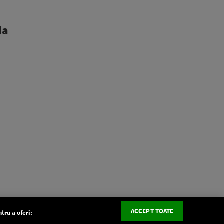
da
ACCEPT TOATE
tru a oferi: