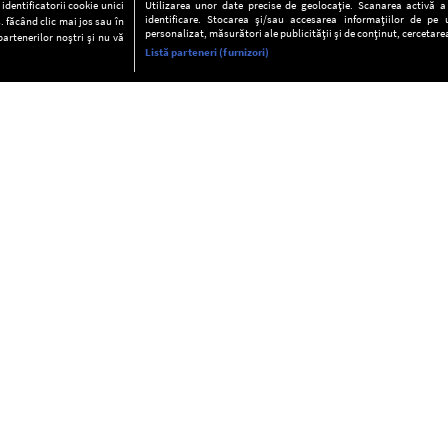
dentificatorii cookie unici
Utilizarea unor date precise de geolocație. Scanarea activă a c
identificare. Stocarea și/sau accesarea informațiilor de pe u
. făcând clic mai jos sau în
personalizat, măsurători ale publicității și de conținut, cercetarea
partenerilor noștri și nu vă
Listă parteneri (furnizori)
INFORMAŢII
FAQ
Valori editoriale
POLITICA DE CONFIDENŢIALITAT
Termeni şi condiţii
Notă de Informare
Despre cookies
Regulament general
GDPR
Contact