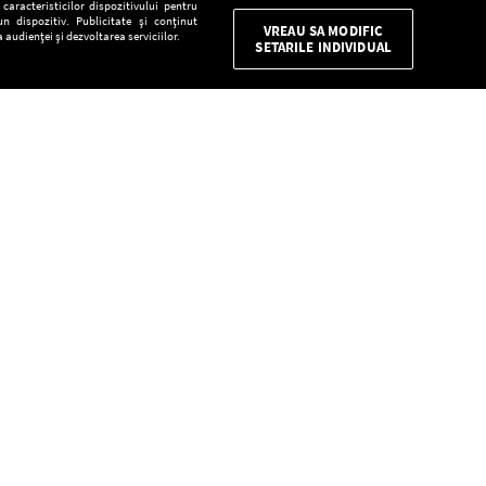
aracteristicilor dispozitivului pentru
n dispozitiv. Publicitate și conținut
VREAU SA MODIFIC
 audienței și dezvoltarea serviciilor.
SETARILE INDIVIDUAL
CONFIDENŢIALITATE
Descarcă gratuit aplicaţia Europa FM pentru
smartphone:
E