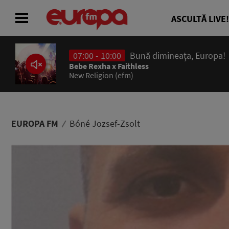
ASCULTĂ LIVE!
07:00 - 10:00
Bună dimineața, Europa!
ACASĂ
Bebe Rexha x Faithless
New Religion (efm)
ȘTIRI
RADIO
EUROPA FM
Bóné Jozsef-Zsolt
CONCURSURI
PODCAST
ASCULTĂ LIVE