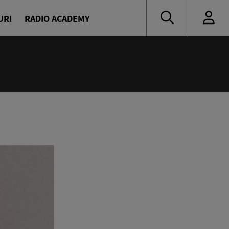
URI
RADIO ACADEMY
:00
eața, Europa!