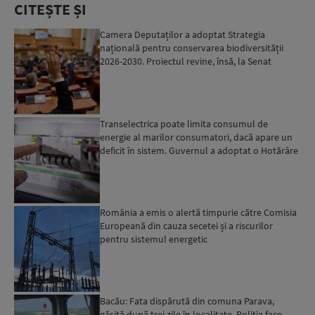
CITEȘTE ȘI
Camera Deputaților a adoptat Strategia
națională pentru conservarea biodiversității
2026-2030. Proiectul revine, însă, la Senat
pentru modificări...
Transelectrica poate limita consumul de
energie al marilor consumatori, dacă apare un
deficit în sistem. Guvernul a adoptat o Hotărâre
în acest sens...
România a emis o alertă timpurie către Comisia
Europeană din cauza secetei și a riscurilor
pentru sistemul energetic
Bacău: Fata dispărută din comuna Parava,
găsită după trei zile în localitate. Poliția face