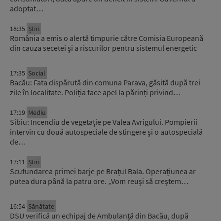
adoptat…
18:35
Știri
România a emis o alertă timpurie către Comisia Europeană
din cauza secetei și a riscurilor pentru sistemul energetic
17:35
Social
Bacău: Fata dispărută din comuna Parava, găsită după trei
zile în localitate. Poliția face apel la părinți privind…
17:19
Mediu
Sibiu: Incendiu de vegetație pe Valea Avrigului. Pompierii
intervin cu două autospeciale de stingere și o autospecială
de…
17:11
Știri
Scufundarea primei barje pe Brațul Bala. Operațiunea ar
putea dura până la patru ore. „Vom reuși să creștem…
16:54
Sănătate
DSU verifică un echipaj de Ambulanță din Bacău, după