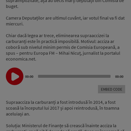
supraimpozitate, așa au decis marți deputații din Comisia de
buget.
Camera Deputaților are ultimul cuvânt, iar votul final va fi dat
miercuri.
Chiar dacă legea ar trece, eliminearea supraaccizei la
carburanți este în practică imposibilă. Motivul: acciza ar
coborâ sub nivelul minim permis de Comisia Europeană, a
spus – pentru Europa FM – Mihai Nicuț, jurnalist la portalul
economica.net.
Audio
Player
00:00
00:00
EMBED CODE
Supraacciza la carburanți a fost introdusă în 2014, a fost
scoasă la începutul lui 2017 și apoi reintrodusă, în toamna
aceluiași an.
Soluția: Ministerul de Finanțe să crească înainte acciza la