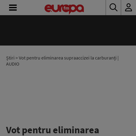
ACASĂ
ȘTIRI
RADIO
Știri
> Vot pentru eliminarea supraaccizei la carburanți |
AUDIO
CONCURSURI
PODCAST
ASCULTĂ
LIVE
Vot pentru eliminarea