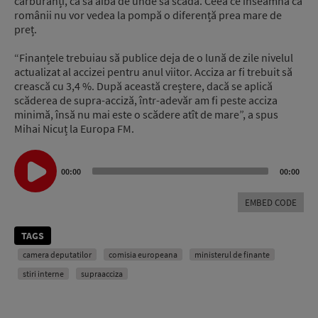
carburanți, ca să aibă de unde să scadă. Ceea ce înseamnă că
românii nu vor vedea la pompă o diferență prea mare de
preț.
“Finanțele trebuiau să publice deja de o lună de zile nivelul
actualizat al accizei pentru anul viitor. Acciza ar fi trebuit să
crească cu 3,4 %. După această creștere, dacă se aplică
scăderea de supra-acciză, într-adevăr am fi peste acciza
minimă, însă nu mai este o scădere atît de mare”, a spus
Mihai Nicuț la Europa FM.
Audio
Player
00:00
00:00
EMBED CODE
TAGS
camera deputatilor
comisia europeana
ministerul de finante
stiri interne
supraacciza