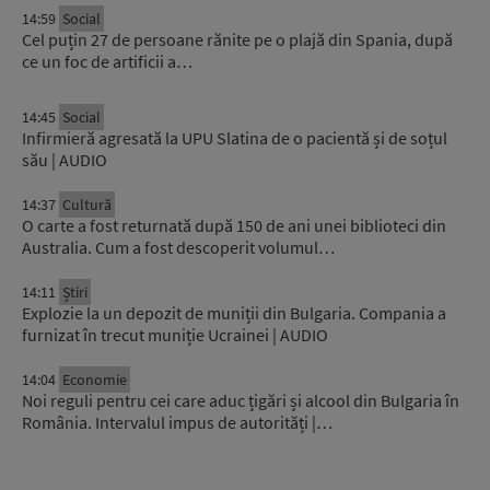
14:59
Social
Cel puțin 27 de persoane rănite pe o plajă din Spania, după
ce un foc de artificii a…
14:45
Social
Infirmieră agresată la UPU Slatina de o pacientă și de soțul
său | AUDIO
14:37
Cultură
O carte a fost returnată după 150 de ani unei biblioteci din
Australia. Cum a fost descoperit volumul…
14:11
Știri
Explozie la un depozit de muniții din Bulgaria. Compania a
furnizat în trecut muniție Ucrainei | AUDIO
14:04
Economie
Noi reguli pentru cei care aduc țigări și alcool din Bulgaria în
România. Intervalul impus de autorități |…