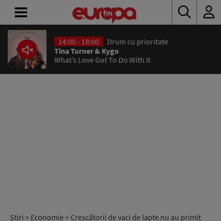
14:00 - 18:00
Drum cu prioritate
ACASĂ
Tina Turner & Kygo
What’s Love Got To Do With It
ȘTIRI
RADIO
CONCURSURI
PODCAST
ASCULTĂ
LIVE
Știri
>
Economie
> Crescătorii de vaci de lapte nu au primit