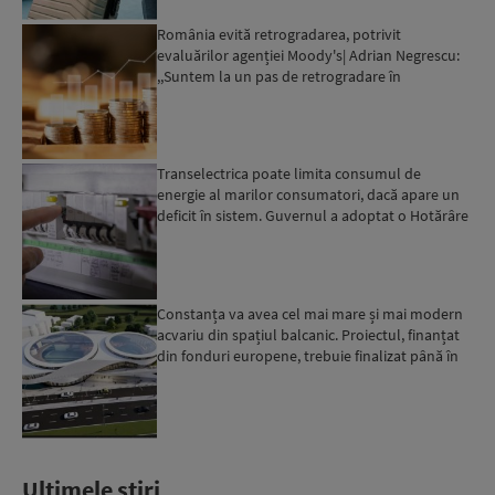
România evită retrogradarea, potrivit
evaluărilor agenției Moody's| Adrian Negrescu:
,,Suntem la un pas de retrogradare în
următoarele 18-20 de luni, ...
Transelectrica poate limita consumul de
energie al marilor consumatori, dacă apare un
deficit în sistem. Guvernul a adoptat o Hotărâre
în acest sens...
Constanța va avea cel mai mare și mai modern
acvariu din spațiul balcanic. Proiectul, finanțat
din fonduri europene, trebuie finalizat până în
2029...
Ultimele stiri