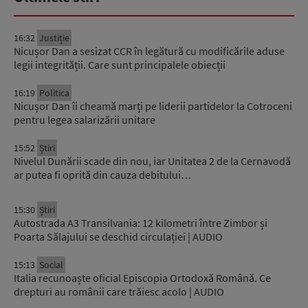
16:32
Justiție
Nicușor Dan a sesizat CCR în legătură cu modificările aduse
legii integrității. Care sunt principalele obiecții
16:19
Politica
Nicușor Dan îi cheamă marți pe liderii partidelor la Cotroceni
pentru legea salarizării unitare
15:52
Știri
Nivelul Dunării scade din nou, iar Unitatea 2 de la Cernavodă
ar putea fi oprită din cauza debitului…
15:30
Știri
Autostrada A3 Transilvania: 12 kilometri între Zimbor și
Poarta Sălajului se deschid circulației | AUDIO
15:13
Social
Italia recunoaște oficial Episcopia Ortodoxă Română. Ce
drepturi au românii care trăiesc acolo | AUDIO