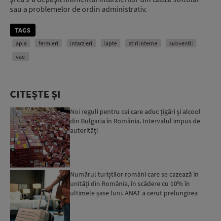
sau a problemelor de ordin administrativ.
TAGS
apia
fermieri
intarzieri
lapte
stiri interne
subventii
vaci
CITEȘTE ȘI
Noi reguli pentru cei care aduc țigări și alcool
din Bulgaria în România. Intervalul impus de
autorități
Numărul turiștilor români care se cazează în
unități din România, în scădere cu 10% în
ultimele șase luni. ANAT a cerut prelungirea
perioadei de acord...