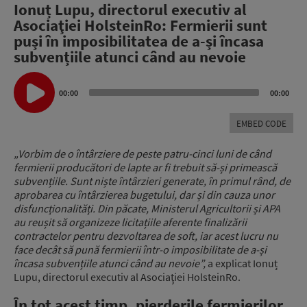
Ionuț Lupu, directorul executiv al
Asociaţiei HolsteinRo: Fermierii sunt
puși în imposibilitatea de a-și încasa
subvențiile atunci când au nevoie
Audio
Player
00:00
00:00
EMBED CODE
„
Vorbim de o întârziere de peste patru-cinci luni de când
fermierii producători de lapte ar fi trebuit să-și primească
subvențiile.
Sunt niște întârzieri generate, în primul rând, de
aprobarea cu întârzierea bugetului, dar și din cauza unor
disfuncționalități.
Din păcate, Ministerul Agricultorii și APA
au reușit să organizeze licitațiile aferente finalizării
contractelor pentru dezvoltarea de soft,
iar acest lucru nu
face decât să pună fermierii într-o imposibilitate de a-și
încasa subvențiile atunci când au nevoie”,
a explicat Ionuț
Lupu, directorul executiv al Asociaţiei HolsteinRo.
În tot acest timp, pierderile fermierilor