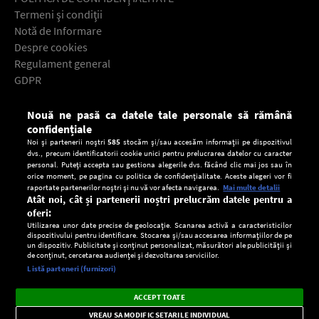
Termeni şi condiţii
Notă de Informare
Despre cookies
Regulament general
GDPR
Contact
Nouă ne pasă ca datele tale personale să rămână
Descarcă gratuit aplicaţia Europa FM pentru smartphone:
confidențiale
Noi și partenerii noștri
585
stocăm și/sau accesăm informații pe dispozitivul
dvs., precum identificatorii cookie unici pentru prelucrarea datelor cu caracter
personal. Puteți accepta sau gestiona alegerile dvs. făcând clic mai jos sau în
orice moment, pe pagina cu politica de confidențialitate. Aceste alegeri vor fi
raportate partenerilor noștri și nu vă vor afecta navigarea.
Mai multe detalii
Atât noi, cât și partenerii noștri prelucrăm datele pentru a
oferi:
Utilizarea unor date precise de geolocație. Scanarea activă a caracteristicilor
dispozitivului pentru identificare. Stocarea și/sau accesarea informațiilor de pe
un dispozitiv. Publicitate și conținut personalizat, măsurători ale publicității și
de conținut, cercetarea audienței și dezvoltarea serviciilor.
Setări:
Listă parteneri (furnizori)
Ascultă Europa FM în aplicație
Dark
×
Instalează
Radio live, podcasturi, știri și alerte
ACCEPT TOATE
Mode
importante.
VREAU SA MODIFIC SETARILE INDIVIDUAL