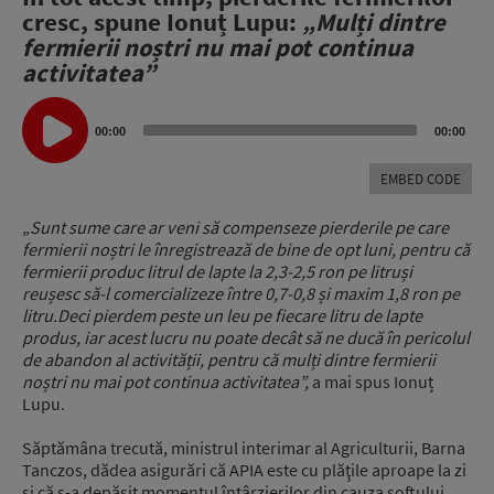
cresc, spune Ionuț Lupu:
„M
ulți dintre
fermierii noștri
nu mai pot continua
activitatea”
Audio
Player
00:00
00:00
EMBED CODE
„
Sunt sume care ar veni să compenseze pierderile pe care
fermierii noștri le înregistrează
de
bine de opt luni, pentru că
fermierii produc litrul de lapte la 2,3-2,5 ron pe litru
și
reușesc să-l comercializeze între 0,7-0,8 și maxim 1,8 ron pe
litru.
Deci pierdem peste un leu pe fiecare litru de lapte
produs, iar acest lucru nu poate
decât să ne ducă în pericolul
de abandon al activității, pentru că mulți dintre fermierii
noștri
nu mai pot continua activitatea”,
a mai spus Ionuț
Lupu.
Săptămâna trecută, ministrul interimar al Agriculturii, Barna
Tanczos, dădea asigurări că APIA este cu plăţile aproape la zi
şi că s-a depăşit momentul întârzierilor din cauza softului