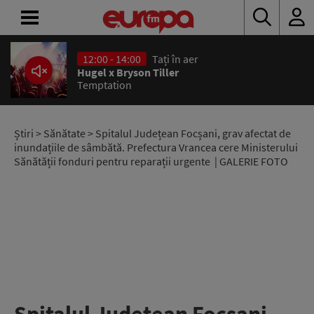
12:00 - 14:00
Tați în aer
ACASĂ
Hugel x Bryson Tiller
Temptation
ȘTIRI
RADIO
Știri
>
Sănătate
> Spitalul Județean Focșani, grav afectat de
inundațiile de sâmbătă. Prefectura Vrancea cere Ministerului
Sănătății fonduri pentru reparații urgente | GALERIE FOTO
CONCURSURI
PODCAST
ASCULTĂ
LIVE