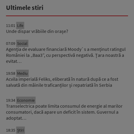
Ultimele stiri
11:01
Life
Unde dispar vrăbiile din orașe?
07:09
Social
Agenția de evaluare financiară Moody`s a menținut ratingul
României la „Baa3”, cu perspectivă negativă. Țara noastră a
evitat…
19:58
Mediu
Acvila imperială Feliks, eliberată în natură după ce a fost
salvată din mâinile traficanților și repatriată în Serbia
19:34
Economie
Transelectrica poate limita consumul de energie al marilor
consumatori, dacă apare un deficit în sistem. Guvernul a
adoptat…
18:35
Știri