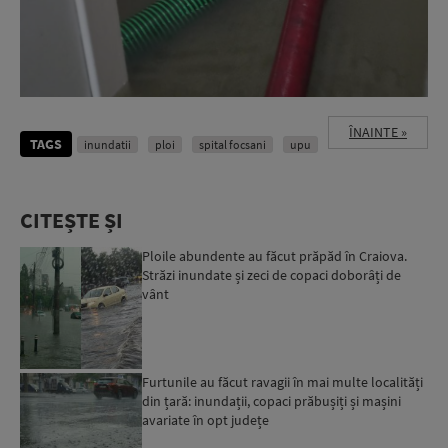
ÎNAINTE »
TAGS
inundatii
ploi
spital focsani
upu
CITEȘTE ȘI
Ploile abundente au făcut prăpăd în Craiova.
Străzi inundate și zeci de copaci doborâți de
vânt
Furtunile au făcut ravagii în mai multe localități
din țară: inundații, copaci prăbușiți și mașini
avariate în opt județe