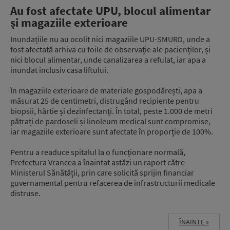
Au fost afectate UPU, blocul alimentar
și magaziile exterioare
Inundațiile nu au ocolit nici magaziile UPU-SMURD, unde a
fost afectată arhiva cu foile de observație ale pacienților, și
nici blocul alimentar, unde canalizarea a refulat, iar apa a
inundat inclusiv casa liftului.
În magaziile exterioare de materiale gospodărești, apa a
măsurat 25 de centimetri, distrugând recipiente pentru
biopsii, hârtie și dezinfectanți. În total, peste 1.000 de metri
pătrați de pardoseli și linoleum medical sunt compromise,
iar magaziile exterioare sunt afectate în proporție de 100%.
Pentru a readuce spitalul la o funcționare normală,
Prefectura Vrancea a înaintat astăzi un raport către
Ministerul Sănătății, prin care solicită sprijin financiar
guvernamental pentru refacerea de infrastructurii medicale
distruse.
ÎNAINTE »