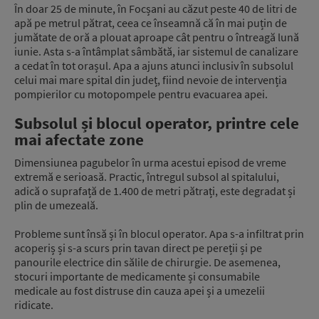
În doar 25 de minute, în Focșani au căzut peste 40 de litri de
apă pe metrul pătrat, ceea ce înseamnă că în mai puțin de
jumătate de oră a plouat aproape cât pentru o întreagă lună
iunie. Asta s-a întâmplat sâmbătă, iar sistemul de canalizare
a cedat în tot orașul. Apa a ajuns atunci inclusiv în subsolul
celui mai mare spital din județ, fiind nevoie de intervenția
pompierilor cu motopompele pentru evacuarea apei.
Subsolul și blocul operator, printre cele
mai afectate zone
Dimensiunea pagubelor în urma acestui episod de vreme
extremă e serioasă. Practic, întregul subsol al spitalului,
adică o suprafață de 1.400 de metri pătrați, este degradat și
plin de umezeală.
Probleme sunt însă și în blocul operator. Apa s-a infiltrat prin
acoperiș și s-a scurs prin tavan direct pe pereții și pe
panourile electrice din sălile de chirurgie. De asemenea,
stocuri importante de medicamente și consumabile
medicale au fost distruse din cauza apei și a umezelii
ridicate.