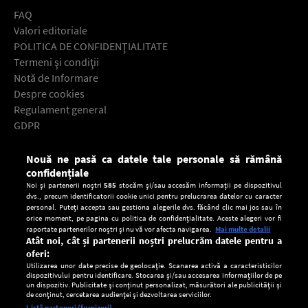
FAQ
Valori editoriale
POLITICA DE CONFIDENŢIALITATE
Termeni şi condiţii
Notă de Informare
Despre cookies
Regulament general
GDPR
Contact
Nouă ne pasă ca datele tale personale să rămână
Descarcă gratuit aplicaţia Europa FM pentru smartphone:
confidențiale
Noi și partenerii noștri
585
stocăm și/sau accesăm informații pe dispozitivul
dvs., precum identificatorii cookie unici pentru prelucrarea datelor cu caracter
personal. Puteți accepta sau gestiona alegerile dvs. făcând clic mai jos sau în
orice moment, pe pagina cu politica de confidențialitate. Aceste alegeri vor fi
raportate partenerilor noștri și nu vă vor afecta navigarea.
Mai multe detalii
Atât noi, cât și partenerii noștri prelucrăm datele pentru a
oferi:
Utilizarea unor date precise de geolocație. Scanarea activă a caracteristicilor
dispozitivului pentru identificare. Stocarea și/sau accesarea informațiilor de pe
un dispozitiv. Publicitate și conținut personalizat, măsurători ale publicității și
de conținut, cercetarea audienței și dezvoltarea serviciilor.
Setări:
Listă parteneri (furnizori)