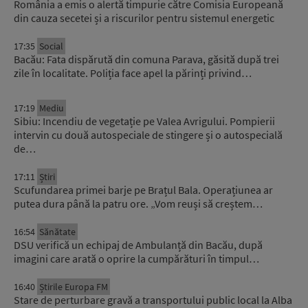
România a emis o alertă timpurie către Comisia Europeană
din cauza secetei și a riscurilor pentru sistemul energetic
17:35
Social
Bacău: Fata dispărută din comuna Parava, găsită după trei
zile în localitate. Poliția face apel la părinți privind…
17:19
Mediu
Sibiu: Incendiu de vegetație pe Valea Avrigului. Pompierii
intervin cu două autospeciale de stingere și o autospecială
de…
17:11
Știri
Scufundarea primei barje pe Brațul Bala. Operațiunea ar
putea dura până la patru ore. „Vom reuși să creștem…
16:54
Sănătate
DSU verifică un echipaj de Ambulanță din Bacău, după
imagini care arată o oprire la cumpărături în timpul…
16:40
Știrile Europa FM
Stare de perturbare gravă a transportului public local la Alba