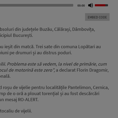
Use
00:00
Up/Down
Arrow
EMBED CODE
keys
to
subsoluri din județele Buzău, Călărași, Dâmbovița,
increase
nicipiul București.
or
decrease
au ieșit din matcă. Trei sate din comuna Lopătari au
volume.
viuni pe drumuri și au distrus poduri.
lii. Problema este să vedem, la nivel de primărie, cum
ocul de motorină este zero”,
a declarat Florin Dragomir,
onală.
d roșu de vijelie pentru localitățile Pantelimon, Cernica,
imp de o oră a plouat torențial și au fost descărcări
r-un mesaj RO-ALERT.
ocaliu de vijelii.