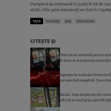
Pompierii au intervenit în județ în 58 de ca
străzi. Alte șase intervenții au fost în Capita
TAGS
inundatii
ploi
stiri interne
CITEȘTE ȘI
7000 de lei amendă pentru ech
în timp ce transporta pacienți l
Agenția de evaluare financiară
perspectivă negativă. Țara noa
Bacău: Fata dispărută din comuna
părinți privind grija sporită față