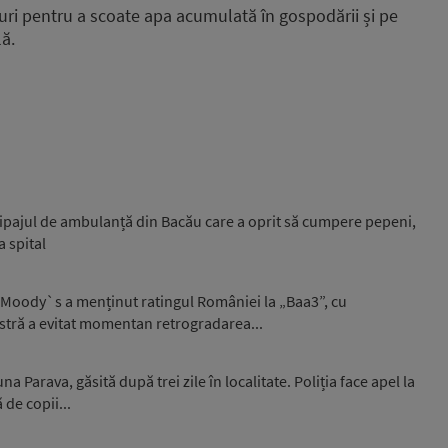
zuri pentru a scoate apa acumulată în gospodării și pe
lă.
ipajul de ambulanță din Bacău care a oprit să cumpere pepeni,
a spital
 Moody`s a menținut ratingul României la „Baa3”, cu
stră a evitat momentan retrogradarea...
 Parava, găsită după trei zile în localitate. Poliția face apel la
 de copii...