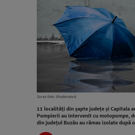
Sursa foto: Shutterstock
11 localități din șapte județe și Capitala 
Pompierii au intervenit cu motopompe, după
din județul Buzău au rămas izolate după ce