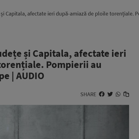
e și Capitala, afectate ieri după-amiază de ploile torențiale
udețe și Capitala, afectate ieri
torențiale. Pompierii au
pe | AUDIO
SHARE