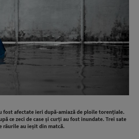
au fost afectate ieri după-amiază de ploile torențiale.
 ce zeci de case și curți au fost inundate. Trei sate
 râurile au ieșit din matcă.