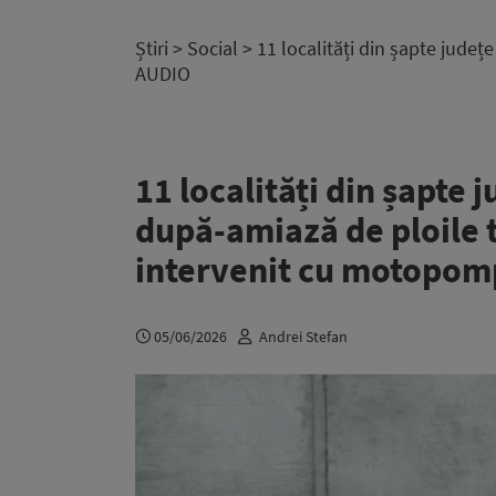
Știri
>
Social
> 11 localități din șapte județ
AUDIO
11 localități din șapte j
după-amiază de ploile 
intervenit cu motopom
05/06/2026
Andrei Stefan