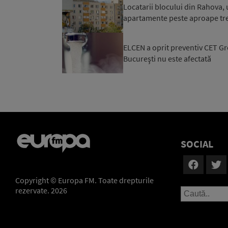
Locatarii blocului din Rahova, 
apartamente peste aproape trei 
ELCEN a oprit preventiv CET Gro
Bucureşti nu este afectată
SOCIAL
Copyright © Europa FM. Toate drepturile
rezervate. 2026