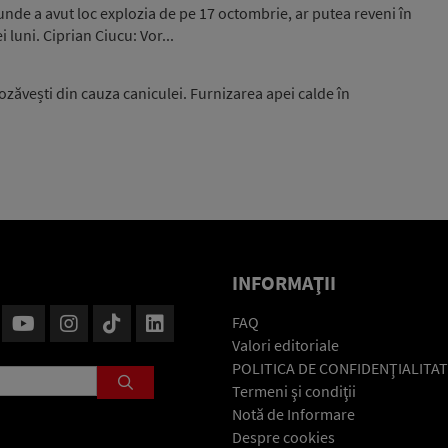
unde a avut loc explozia de pe 17 octombrie, ar putea reveni în
luni. Ciprian Ciucu: Vor...
zăvești din cauza caniculei. Furnizarea apei calde în
INFORMAŢII
FAQ
Valori editoriale
POLITICA DE CONFIDENŢIALITAT
Termeni şi condiţii
Notă de Informare
Despre cookies