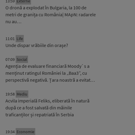
13:59
Externe
O dronă a explodat în Bulgaria, la 100 de
metri de granița cu România| MApN: radarele
nu au…
11:01
Life
Unde dispar vrăbiile din orașe?
07:09
Social
Agenția de evaluare financiară Moody`s a
menținut ratingul României la „Baa3”, cu
perspectivă negativă. Țara noastră a evitat…
19:58
Mediu
Acvila imperială Feliks, eliberată în natură
după ce a fost salvată din mâinile
traficanților și repatriată în Serbia
19:34
Economie