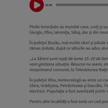
Audio
00:00
Player
Ploile torențiale au inundat case, curți și 
Giurgiu, Ilfov, Ialomița, Sălaj, dar și din mu
În județul Buzău, mai multe râuri și pâraie 
rămas izolate, după ce viiturile au adus alu
„La Săreni sunt rupți de lume 15–20 de fami
vom gestiona situația. Resurse nu avem, st
viceprimarul comunei, la Televiziunea Nați
În județul Ilfov, meteorologii au emis un co
Glina, Grădiștea, Petrăchioaia și Dascălu. T
electrice. Populația a fost avertizată print
Pentru alte localități a fost emis un cod port