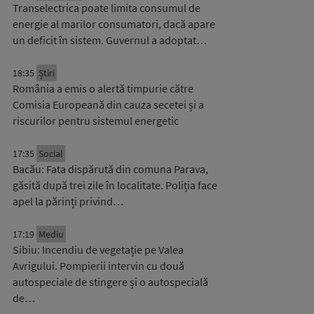
Transelectrica poate limita consumul de
energie al marilor consumatori, dacă apare
un deficit în sistem. Guvernul a adoptat…
18:35
Știri
România a emis o alertă timpurie către
Comisia Europeană din cauza secetei și a
riscurilor pentru sistemul energetic
17:35
Social
Bacău: Fata dispărută din comuna Parava,
găsită după trei zile în localitate. Poliția face
apel la părinți privind…
17:19
Mediu
Sibiu: Incendiu de vegetație pe Valea
Avrigului. Pompierii intervin cu două
autospeciale de stingere și o autospecială
de…