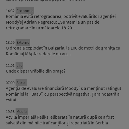
14:32
Economie
România evită retrogradarea, potrivit evaluărilor agenției
Moody’s| Adrian Negrescu: ,,Suntem la un pas de
retrogradare în următoarele 18-20…
13:59
Externe
O dronă a explodat în Bulgaria, la 100 de metri de granița cu
România| MApN: radarele nu au…
11:01
Life
Unde dispar vrăbiile din orașe?
07:09
Social
Agenția de evaluare financiară Moody`s a menținut ratingul
României la „Baa3”, cu perspectivă negativă. Țara noastră a
evitat…
19:58
Mediu
Acvila imperială Feliks, eliberată în natură după ce a fost
salvată din mâinile traficanților și repatriată în Serbia