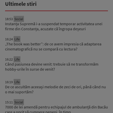
Ultimele stiri
18:53
Social
Instanța Supremă i-a suspendat temporar activitatea unei
firme din Constanța, acuzate că îngropa deșeuri
16:24
Life
„The book was better”: de ce avem impresia că adaptarea
cinematografică nu se compară cu lectura?
16:22
Life
Când pasiunea devine venit: trebuie să ne transformăm
hobby-urile în surse de venit?
16:19
Life
De ce ascultăm aceeași melodie de zeci de ori, până când nu
o mai suportăm?
15:11
Social
7000 de lei amendă pentru echipajul de ambulanță din Bacău
care a oprit să cumpere pepeni, în timp…