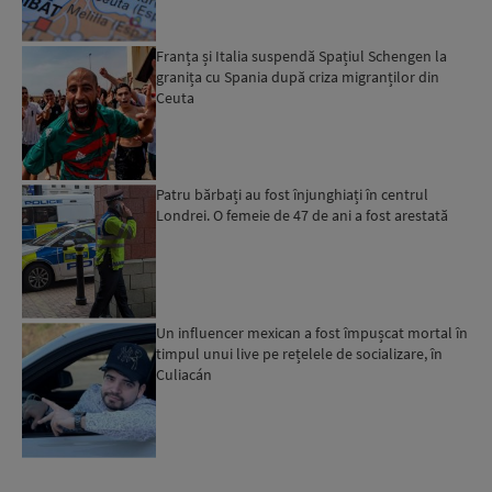
Franța și Italia suspendă Spațiul Schengen la
granița cu Spania după criza migranților din
Ceuta
Patru bărbați au fost înjunghiați în centrul
Londrei. O femeie de 47 de ani a fost arestată
Un influencer mexican a fost împușcat mortal în
timpul unui live pe rețelele de socializare, în
Culiacán