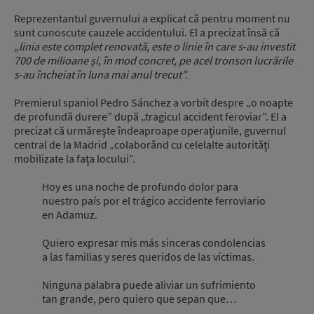
Reprezentantul guvernului a explicat că pentru moment nu
sunt cunoscute cauzele accidentului. El a precizat însă că
„linia este complet renovată, este o linie în care s‑au investit
700 de milioane și, în mod concret, pe acel tronson lucrările
s‑au încheiat în luna mai anul trecut”.
Premierul spaniol Pedro Sánchez a vorbit despre „o noapte
de profundă durere” după „tragicul accident feroviar”. El a
precizat că urmăreşte îndeaproape operaţiunile, guvernul
central de la Madrid „colaborând cu celelalte autorităţi
mobilizate la faţa locului”.
Hoy es una noche de profundo dolor para
nuestro país por el trágico accidente ferroviario
en Adamuz.
Quiero expresar mis más sinceras condolencias
a las familias y seres queridos de las víctimas.
Ninguna palabra puede aliviar un sufrimiento
tan grande, pero quiero que sepan que…