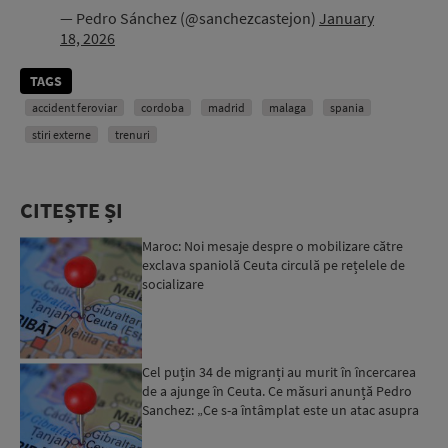
— Pedro Sánchez (@sanchezcastejon)
January
18, 2026
TAGS
accident feroviar
cordoba
madrid
malaga
spania
stiri externe
trenuri
CITEȘTE ȘI
Maroc: Noi mesaje despre o mobilizare către
exclava spaniolă Ceuta circulă pe rețelele de
socializare
Cel puțin 34 de migranți au murit în încercarea
de a ajunge în Ceuta. Ce măsuri anunță Pedro
Sanchez: „Ce s-a întâmplat este un atac asupra
integrităț...