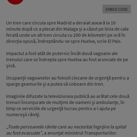
Player
EMBED CODE
Un tren care circula spre Madrid a deraiat aseară la 10
minute după ce a plecat din Malaga și a căzut pe linia de cale
ferată unde un alt tren circula cu 200 de kilometri pe oră în
direcția opusă, îndreptându-se spre Huelva, scrie El Pais.
Impactul a fost atât de puternic încât două vagoane ale
trenului care se îndrepta spre Huelva au fost aruncate de pe
șină.
Ocupanţii vagoanelor au folosit ciocane de urgenţă pentru a
sparge geamurile şi a putea să coboare din tren.
Imaginile difuzate la televiziunea publică au arătat cele două
trenuri înconjurate de mulţimi de oameni şi ambulanţe, în
timp ce serviciile de urgenţă lucrau pentru a-i ajuta pe
numeroşii răniţi.
„Toate persoanele rănite care au necesitat îngrijire la spital
au fost evacuate”
, a anunțat ministrul Transporturilor.