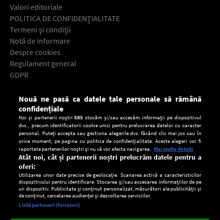
Valori editoriale
POLITICA DE CONFIDENŢIALITATE
Termeni şi condiţii
Notă de Informare
Despre cookies
Regulament general
GDPR
Contact
Nouă ne pasă ca datele tale personale să rămână
Descarcă gratuit aplicaţia Europa FM pentru smartphone:
confidențiale
Noi și partenerii noștri
585
stocăm și/sau accesăm informații pe dispozitivul
dvs., precum identificatorii cookie unici pentru prelucrarea datelor cu caracter
personal. Puteți accepta sau gestiona alegerile dvs. făcând clic mai jos sau în
orice moment, pe pagina cu politica de confidențialitate. Aceste alegeri vor fi
raportate partenerilor noștri și nu vă vor afecta navigarea.
Mai multe detalii
Atât noi, cât și partenerii noștri prelucrăm datele pentru a
oferi:
Utilizarea unor date precise de geolocație. Scanarea activă a caracteristicilor
dispozitivului pentru identificare. Stocarea și/sau accesarea informațiilor de pe
un dispozitiv. Publicitate și conținut personalizat, măsurători ale publicității și
de conținut, cercetarea audienței și dezvoltarea serviciilor.
Setări:
Listă parteneri (furnizori)
Ascultă Europa FM în aplicație
Dark