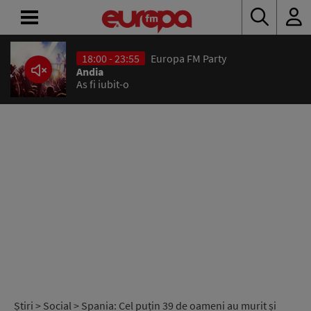
18:00 - 23:55
Europa FM Party
ACASĂ
Andia
As fi iubit-o
ȘTIRI
RADIO
CONCURSURI
PODCAST
ASCULTĂ
LIVE
Știri
>
Social
> Spania: Cel puțin 39 de oameni au murit și