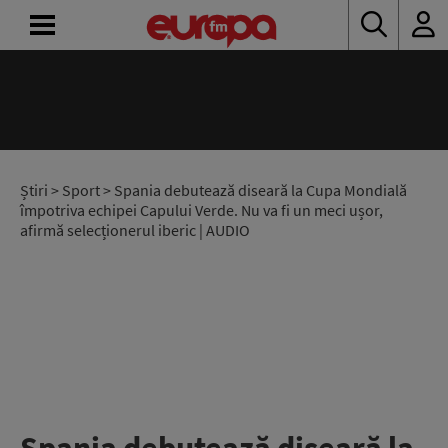
ACASĂ
ȘTIRI
RADIO
Știri
>
Sport
> Spania debutează diseară la Cupa Mondială
împotriva echipei Capului Verde. Nu va fi un meci ușor,
afirmă selecționerul iberic | AUDIO
CONCURSURI
PODCAST
ASCULTĂ
LIVE