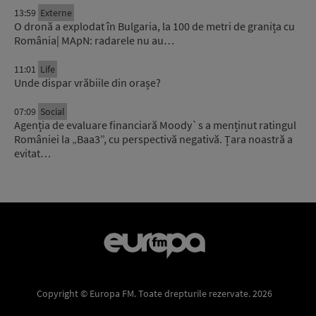
13:59
Externe
O dronă a explodat în Bulgaria, la 100 de metri de granița cu
România| MApN: radarele nu au…
11:01
Life
Unde dispar vrăbiile din orașe?
07:09
Social
Agenția de evaluare financiară Moody`s a menținut ratingul
României la „Baa3”, cu perspectivă negativă. Țara noastră a
evitat…
Copyright © Europa FM. Toate drepturile rezervate. 2026