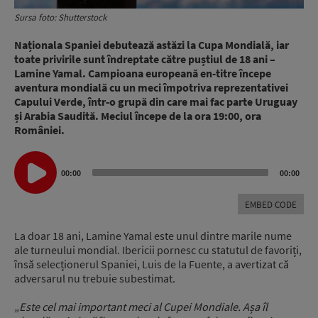
Sursa foto: Shutterstock
Naționala Spaniei debutează astăzi la Cupa Mondială, iar
toate privirile sunt îndreptate către puștiul de 18 ani –
Lamine Yamal. Campioana europeană en-titre începe
aventura mondială cu un meci împotriva reprezentativei
Capului Verde, într-o grupă din care mai fac parte Uruguay
și Arabia Saudită. Meciul începe de la ora 19:00, ora
României.
Audio
00:00
00:00
Player
EMBED CODE
La doar 18 ani, Lamine Yamal este unul dintre marile nume
ale turneului mondial. Ibericii pornesc cu statutul de favoriți,
însă selecționerul Spaniei, Luis de la Fuente, a avertizat că
adversarul nu trebuie subestimat.
„Este cel mai important meci al Cupei Mondiale. Așa îl