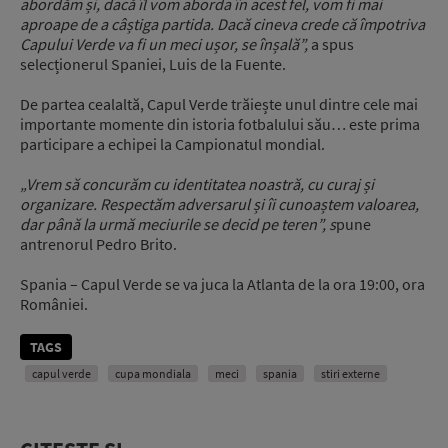
abordăm și, dacă îl vom aborda în acest fel, vom fi mai
aproape de a câștiga partida. Dacă cineva crede că împotriva
Capului Verde va fi un meci ușor, se înșală”,
a spus
selecționerul Spaniei, Luis de la Fuente.
De partea cealaltă, Capul Verde trăiește unul dintre cele mai
importante momente din istoria fotbalului său… este prima
participare a echipei la Campionatul mondial.
„Vrem să concurăm cu identitatea noastră, cu curaj și
organizare. Respectăm adversarul și îi cunoaștem valoarea,
dar până la urmă meciurile se decid pe teren”, s
pune
antrenorul Pedro Brito.
Spania – Capul Verde se va juca la Atlanta de la ora 19:00, ora
României.
TAGS
capul verde
cupa mondiala
meci
spania
stiri externe