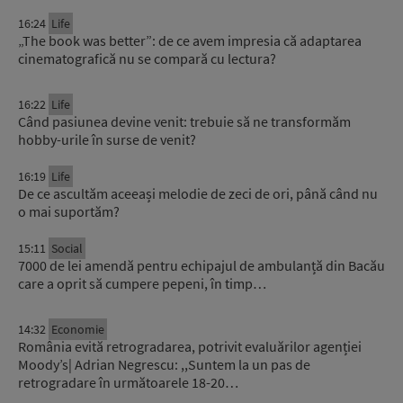
16:24
Life
„The book was better”: de ce avem impresia că adaptarea
cinematografică nu se compară cu lectura?
16:22
Life
Când pasiunea devine venit: trebuie să ne transformăm
hobby-urile în surse de venit?
16:19
Life
De ce ascultăm aceeași melodie de zeci de ori, până când nu
o mai suportăm?
15:11
Social
7000 de lei amendă pentru echipajul de ambulanță din Bacău
care a oprit să cumpere pepeni, în timp…
14:32
Economie
România evită retrogradarea, potrivit evaluărilor agenției
Moody’s| Adrian Negrescu: ,,Suntem la un pas de
retrogradare în următoarele 18-20…