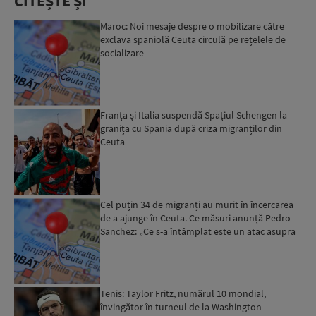
CITEȘTE ȘI
Maroc: Noi mesaje despre o mobilizare către
exclava spaniolă Ceuta circulă pe rețelele de
socializare
Franța și Italia suspendă Spațiul Schengen la
granița cu Spania după criza migranților din
Ceuta
Cel puțin 34 de migranți au murit în încercarea
de a ajunge în Ceuta. Ce măsuri anunță Pedro
Sanchez: „Ce s-a întâmplat este un atac asupra
integrităț...
Tenis: Taylor Fritz, numărul 10 mondial,
învingător în turneul de la Washington