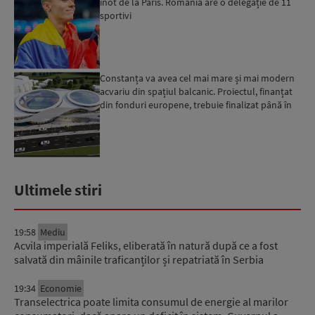
înot de la Paris. România are o delegație de 11
sportivi
Constanța va avea cel mai mare și mai modern
acvariu din spațiul balcanic. Proiectul, finanțat
din fonduri europene, trebuie finalizat până în
2029...
Ultimele stiri
19:58
Mediu
Acvila imperială Feliks, eliberată în natură după ce a fost
salvată din mâinile traficanților și repatriată în Serbia
19:34
Economie
Transelectrica poate limita consumul de energie al marilor