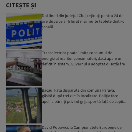
CITEȘTE ȘI
Doi tineri din județul Cluj, reținuți pentru 24 de
ore după ce ar fi furat mai multe tablete dintr-o
școală
Transelectrica poate limita consumul de
energie al marilor consumatori, dacă apare un
deficit în sistem. Guvernul a adoptat o Hotărâre
în acest sens...
Bacău: Fata dispărută din comuna Parava,
găsită după trei zile în localitate. Poliția face
apel la părinți privind grija sporită față de copii...
David Popovici, la Campionatele Europene de