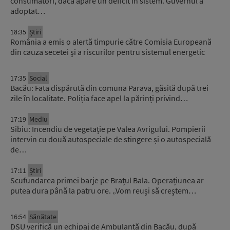
consumatori, dacă apare un deficit în sistem. Guvernul a
adoptat…
18:35
Știri
România a emis o alertă timpurie către Comisia Europeană
din cauza secetei și a riscurilor pentru sistemul energetic
17:35
Social
Bacău: Fata dispărută din comuna Parava, găsită după trei
zile în localitate. Poliția face apel la părinți privind…
17:19
Mediu
Sibiu: Incendiu de vegetație pe Valea Avrigului. Pompierii
intervin cu două autospeciale de stingere și o autospecială
de…
17:11
Știri
Scufundarea primei barje pe Brațul Bala. Operațiunea ar
putea dura până la patru ore. „Vom reuși să creștem…
16:54
Sănătate
DSU verifică un echipaj de Ambulanță din Bacău, după