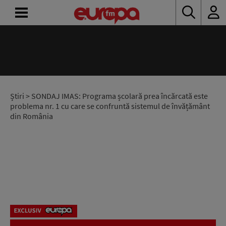
ACASĂ
ȘTIRI
RADIO
Știri
> SONDAJ IMAS: Programa școlară prea încărcată este
problema nr. 1 cu care se confruntă sistemul de învățământ
din România
CONCURSURI
PODCAST
ASCULTĂ
LIVE