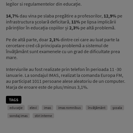
legilor si regulamentelor din educație.
14,7%
dau vina pe slaba pregătire a profesorilor,
12,9%
pe
infrastructura școlară deficitară,
11%
pe lipsa implicării
părinților în educația copiilor și
2,3%
pe altă problemă.
Pe de altă parte, doar
2,1%
dintre cei care au luat parte la
cercetare cred că principala problemă a sistemul de
învățământ sunt examenele cu un grad de dificultate prea
mare.
Interviurile au fost realizate prin telefon în perioada 11 -30
ianuarie. La sondajul IMAS, realizat la comanda Europa FM,
au participat 1011 persoane alese aleatoriu de un computer.
Marja de eroare este de plus/minus 3,1%.
TAGS
educație
elevi
imas
imas romnibus
învăţământ
școala
sondaj imas
stiri interne