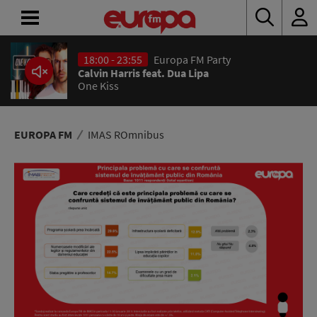
18:00 - 23:55
Europa FM Party
ACASĂ
Calvin Harris feat. Dua Lipa
One Kiss
ȘTIRI
RADIO
EUROPA FM
IMAS ROmnibus
CONCURSURI
PODCAST
ASCULTĂ
LIVE