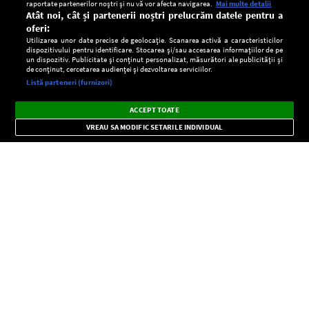
raportate partenerilor noștri și nu vă vor afecta navigarea.
Mai multe detalii
Atât noi, cât și partenerii noștri prelucrăm datele pentru a
oferi:
Utilizarea unor date precise de geolocație. Scanarea activă a caracteristicilor
dispozitivului pentru identificare. Stocarea și/sau accesarea informațiilor de pe
un dispozitiv. Publicitate și conținut personalizat, măsurători ale publicității și
de conținut, cercetarea audienței și dezvoltarea serviciilor.
Setări:
Listă parteneri (furnizori)
Ascultă Europa FM în aplicație
Dark
×
Instalează
Radio live, podcasturi, știri și alerte
ACCEPT TOATE
Mode
importante.
VREAU SA MODIFIC SETARILE INDIVIDUAL
CONFIDENŢIALITATE
Copyright © Europa FM. Toate drepturile rezervate. 2026
SOCIAL