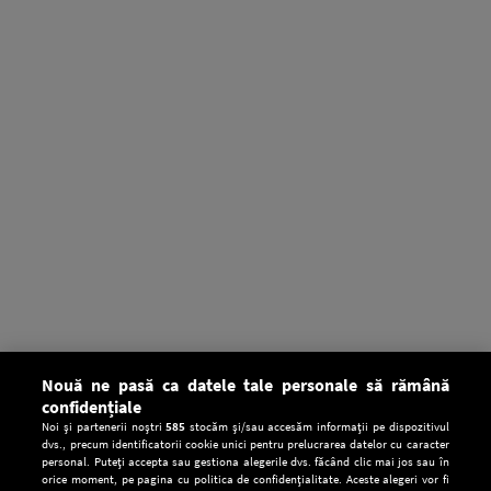
Nouă ne pasă ca datele tale personale să rămână
confidențiale
Noi și partenerii noștri
585
stocăm și/sau accesăm informații pe dispozitivul
dvs., precum identificatorii cookie unici pentru prelucrarea datelor cu caracter
personal. Puteți accepta sau gestiona alegerile dvs. făcând clic mai jos sau în
orice moment, pe pagina cu politica de confidențialitate. Aceste alegeri vor fi