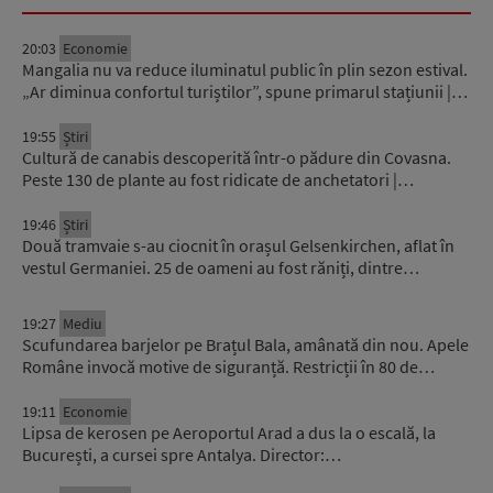
20:03
Economie
Mangalia nu va reduce iluminatul public în plin sezon estival.
„Ar diminua confortul turiștilor”, spune primarul stațiunii |…
19:55
Știri
Cultură de canabis descoperită într-o pădure din Covasna.
Peste 130 de plante au fost ridicate de anchetatori |…
19:46
Știri
Două tramvaie s-au ciocnit în orașul Gelsenkirchen, aflat în
vestul Germaniei. 25 de oameni au fost răniți, dintre…
19:27
Mediu
Scufundarea barjelor pe Brațul Bala, amânată din nou. Apele
Române invocă motive de siguranță. Restricții în 80 de…
19:11
Economie
Lipsa de kerosen pe Aeroportul Arad a dus la o escală, la
București, a cursei spre Antalya. Director:…