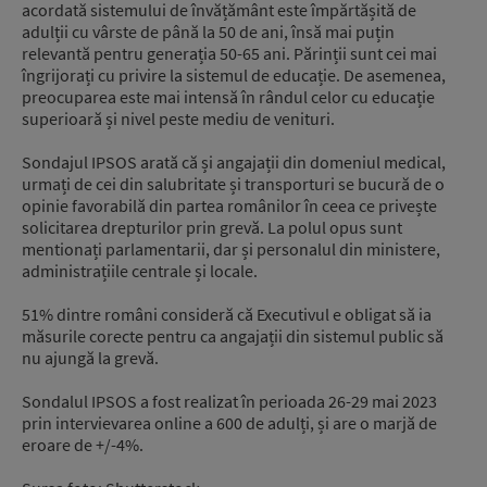
acordată sistemului de învățământ este împărtășită de
adulții cu vârste de până la 50 de ani, însă mai puțin
relevantă pentru generația 50-65 ani. Părinții sunt cei mai
îngrijorați cu privire la sistemul de educație. De asemenea,
preocuparea este mai intensă în rândul celor cu educație
superioară și nivel peste mediu de venituri.
Sondajul IPSOS arată că și angajații din domeniul medical,
urmați de cei din salubritate și transporturi se bucură de o
opinie favorabilă din partea românilor în ceea ce privește
solicitarea drepturilor prin grevă. La polul opus sunt
mentionați parlamentarii, dar și personalul din ministere,
administrațiile centrale și locale.
51% dintre români consideră că Executivul e obligat să ia
măsurile corecte pentru ca angajații din sistemul public să
nu ajungă la grevă.
Sondalul IPSOS a fost realizat în perioada 26-29 mai 2023
prin intervievarea online a 600 de adulți, și are o marjă de
eroare de +/-4%.