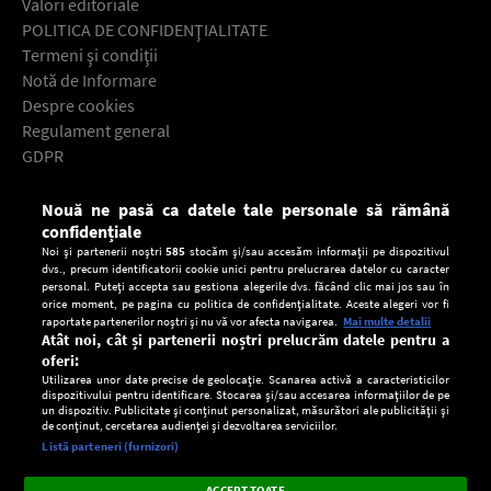
Valori editoriale
POLITICA DE CONFIDENŢIALITATE
Termeni şi condiţii
Notă de Informare
Despre cookies
Regulament general
GDPR
Contact
Nouă ne pasă ca datele tale personale să rămână
Descarcă gratuit aplicaţia Europa FM pentru smartphone:
confidențiale
Noi și partenerii noștri
585
stocăm și/sau accesăm informații pe dispozitivul
dvs., precum identificatorii cookie unici pentru prelucrarea datelor cu caracter
personal. Puteți accepta sau gestiona alegerile dvs. făcând clic mai jos sau în
orice moment, pe pagina cu politica de confidențialitate. Aceste alegeri vor fi
raportate partenerilor noștri și nu vă vor afecta navigarea.
Mai multe detalii
Atât noi, cât și partenerii noștri prelucrăm datele pentru a
oferi:
Utilizarea unor date precise de geolocație. Scanarea activă a caracteristicilor
dispozitivului pentru identificare. Stocarea și/sau accesarea informațiilor de pe
un dispozitiv. Publicitate și conținut personalizat, măsurători ale publicității și
de conținut, cercetarea audienței și dezvoltarea serviciilor.
Setări:
Listă parteneri (furnizori)
Ascultă Europa FM în aplicație
Dark
×
Instalează
Radio live, podcasturi, știri și alerte
ACCEPT TOATE