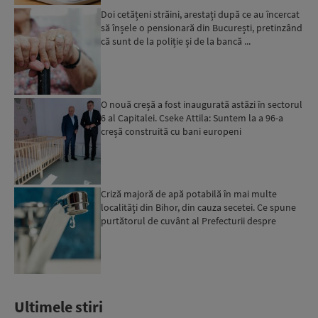
Doi cetățeni străini, arestați după ce au încercat
să înșele o pensionară din București, pretinzând
că sunt de la poliție și de la bancă ...
O nouă creșă a fost inaugurată astăzi în sectorul
6 al Capitalei. Cseke Attila: Suntem la a 96-a
creșă construită cu bani europeni
Criză majoră de apă potabilă în mai multe
localități din Bihor, din cauza secetei. Ce spune
purtătorul de cuvânt al Prefecturii despre
măsurile luate ...
Ultimele stiri