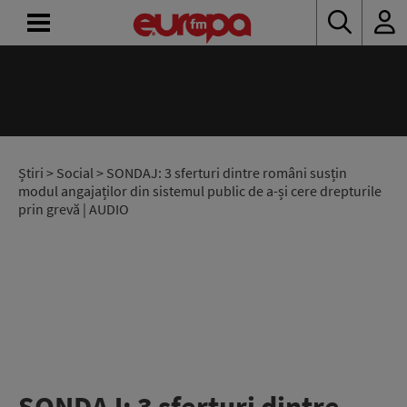
ACASĂ
ȘTIRI
RADIO
Știri
>
Social
> SONDAJ: 3 sferturi dintre români susțin
modul angajaților din sistemul public de a-și cere drepturile
prin grevă | AUDIO
CONCURSURI
PODCAST
ASCULTĂ
LIVE