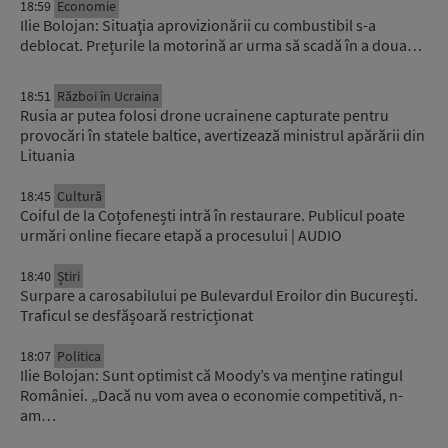
18:59
Economie
Ilie Bolojan: Situaţia aprovizionării cu combustibil s-a
deblocat. Prețurile la motorină ar urma să scadă în a doua…
18:51
Război în Ucraina
Rusia ar putea folosi drone ucrainene capturate pentru
provocări în statele baltice, avertizează ministrul apărării din
Lituania
18:45
Cultură
Coiful de la Coțofenești intră în restaurare. Publicul poate
urmări online fiecare etapă a procesului | AUDIO
18:40
Știri
Surpare a carosabilului pe Bulevardul Eroilor din București.
Traficul se desfășoară restricționat
18:07
Politica
Ilie Bolojan: Sunt optimist că Moody’s va menține ratingul
României. „Dacă nu vom avea o economie competitivă, n-
am…