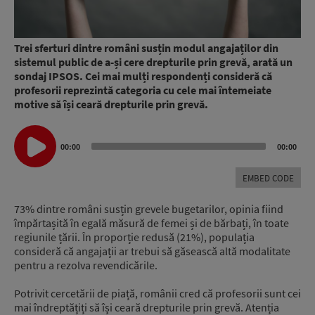
Trei sferturi dintre români susțin modul angajaților din
sistemul public de a-și cere drepturile prin grevă, arată un
sondaj IPSOS. Cei mai mulți respondenți consideră că
profesorii reprezintă categoria cu cele mai întemeiate
motive să își ceară drepturile prin grevă.
Audio
00:00
00:00
Player
EMBED CODE
73% dintre români susțin grevele bugetarilor, opinia fiind
împărtașită în egală măsură de femei și de bărbați, în toate
regiunile țării. În proporție redusă (21%), populația
consideră că angajații ar trebui să găsească altă modalitate
pentru a rezolva revendicările.
Potrivit cercetării de piață, românii cred că profesorii sunt cei
mai îndreptățiți să își ceară drepturile prin grevă. Atenția