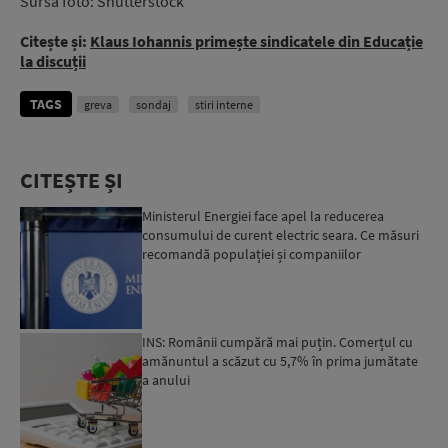
Sursa foto: Shutterstock
Citește și:
Klaus Iohannis primește sindicatele din Educație
la discuții
TAGS
greva
sondaj
stiri interne
CITEȘTE ȘI
Ministerul Energiei face apel la reducerea
consumului de curent electric seara. Ce măsuri
recomandă populației și companiilor
INS: Românii cumpără mai puțin. Comerțul cu
amănuntul a scăzut cu 5,7% în prima jumătate
a anului