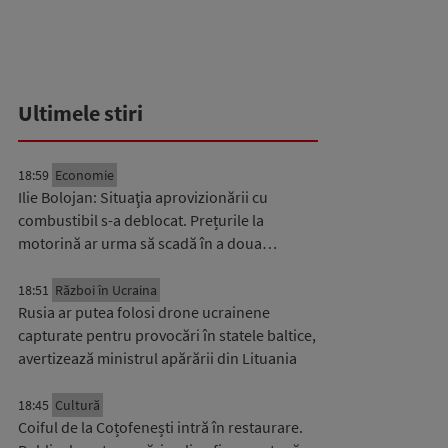
Ultimele stiri
18:59
Economie
Ilie Bolojan: Situaţia aprovizionării cu
combustibil s-a deblocat. Prețurile la
motorină ar urma să scadă în a doua…
18:51
Război în Ucraina
Rusia ar putea folosi drone ucrainene
capturate pentru provocări în statele baltice,
avertizează ministrul apărării din Lituania
18:45
Cultură
Coiful de la Coțofenești intră în restaurare.