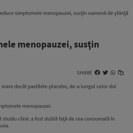
reduce simptomele menopauzei, susţin oamenii de ştiinţă
mele menopauzei, susţin
SHARE
i mare decât pastilele-placebo, de-a lungul celor doi
 simptomele menopauzei.
l studiu clinic a fost dublă faţă de cea consumată în
soia.