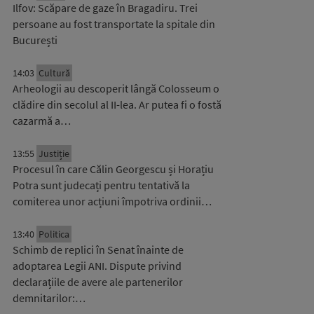
Ilfov: Scăpare de gaze în Bragadiru. Trei
persoane au fost transportate la spitale din
București
14:03
Cultură
Arheologii au descoperit lângă Colosseum o
clădire din secolul al II-lea. Ar putea fi o fostă
cazarmă a…
13:55
Justiție
Procesul în care Călin Georgescu și Horațiu
Potra sunt judecați pentru tentativă la
comiterea unor acțiuni împotriva ordinii…
13:40
Politica
Schimb de replici în Senat înainte de
adoptarea Legii ANI. Dispute privind
declarațiile de avere ale partenerilor
demnitarilor:…