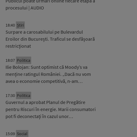
Publicul poate urmări online fiecare etapă a
procesului | AUDIO
18:40
Știri
Surpare a carosabilului pe Bulevardul
Eroilor din București. Traficul se desfășoară
restricționat
18:07
Politica
Ilie Bolojan: Sunt optimist că Moody’s va
menține ratingul României. „Dacă nu vom
avea o economie competitivă, n-am…
17:30
Politica
Guvernul a aprobat Planul de Pregătire
pentru Riscuri în energie. Marii consumatori
pot fi deconectați în cazul unor…
15:09
Social