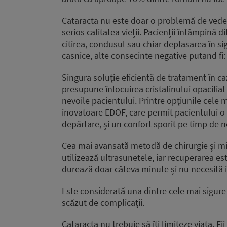
Cataracta nu este doar o problemă de veder
serios calitatea vieții. Pacienții întâmpină d
citirea, condusul sau chiar deplasarea în si
casnice, alte consecinte negative putand fi: 
Singura soluție eficientă de tratament în ca
presupune înlocuirea cristalinului opacifiat 
nevoile pacientului. Printre opțiunile cele 
inovatoare EDOF, care permit pacientului o v
depărtare, și un confort sporit pe timp de 
Cea mai avansată metodă de chirurgie și mi
utilizează ultrasunetele, iar recuperarea es
durează doar câteva minute și nu necesită 
Este considerată una dintre cele mai sigure ș
scăzut de complicații.
Cataracta nu trebuie să îți limiteze viața. F