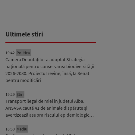
Ultimele stiri
19:42
Politica
Camera Deputaților a adoptat Strategia
națională pentru conservarea biodiversității
2026-2030. Proiectul revine, însă, la Senat
pentru modificări
19:29
Știri
Transport ilegal de miei în județul Alba.
ANSVSA caută 41 de animale dispărute și
avertizează asupra riscului epidemiologic…
18:50
Mediu