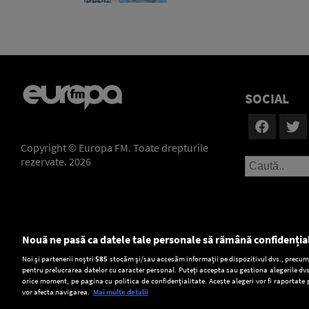
SOCIAL
Copyright © Europa FM. Toate drepturile
rezervate. 2026
Nouă ne pasă ca datele tale personale să rămână confidenția
Setări:
Noi și partenerii noștri
585
stocăm și/sau accesăm informații pe dispozitivul dvs., precum i
pentru prelucrarea datelor cu caracter personal. Puteți accepta sau gestiona alegerile dvs
Dark Mode
orice moment, pe pagina cu politica de confidențialitate. Aceste alegeri vor fi raportate 
vor afecta navigarea.
Mai multe detalii