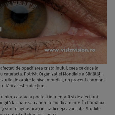
ectati de opacifierea cristalinului, ceea ce duce la
au cataracta. Potrivit Organizației Mondiale a Sănătății,
zurile de orbire la nivel mondial, un procent alarmant
ratării acestei afecțiuni.
ânim, cataracta poate fi influențată și de afecțiuni
ungită la soare sau anumite medicamente. În România,
i sunt diagnosticați în stadii deja avansate. Studiile
un control oftalmologic anual.