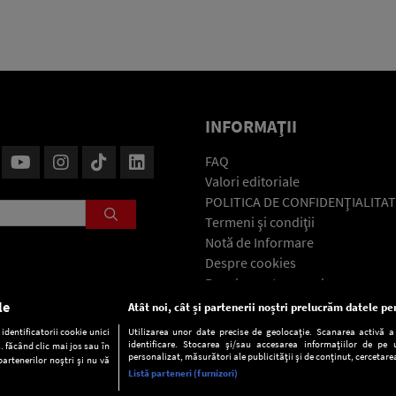
INFORMAŢII
FAQ
Valori editoriale
POLITICA DE CONFIDENŢIALITAT
Termeni şi condiţii
Notă de Informare
Despre cookies
Regulament general
GDPR
le
Atât noi, cât și partenerii noștri prelucrăm datele pen
Contact
dentificatorii cookie unici
Utilizarea unor date precise de geolocație. Scanarea activă a c
identificare. Stocarea și/sau accesarea informațiilor de pe u
. făcând clic mai jos sau în
personalizat, măsurători ale publicității și de conținut, cercetarea
partenerilor noștri și nu vă
Listă parteneri (furnizori)