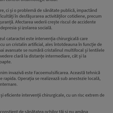
e, ci și o problemă de sănătate publică, impactând
ificultăți în desfășurarea activităților cotidiene, precum
guranță. Afectarea vederii crește riscul de accidente
depresia și izolarea socială.
zul cataractei este intervenția chirurgicală care
cu un cristalin artificial, ales întotdeauna în funcție de
mai avansate se numără cristalinul multifocal și lentilele
edere clară la distanțe intermediare, cât și la
noapte.
nim invazivă este Facoemulsificarea. Această tehnică
te rapida. Operația se realizează sub anestezie locală,
internare.
i eficiente intervenții chirurgicale, cu un risc extrem de
ii conștient de sănătatea ochilor tăi și nu amâna