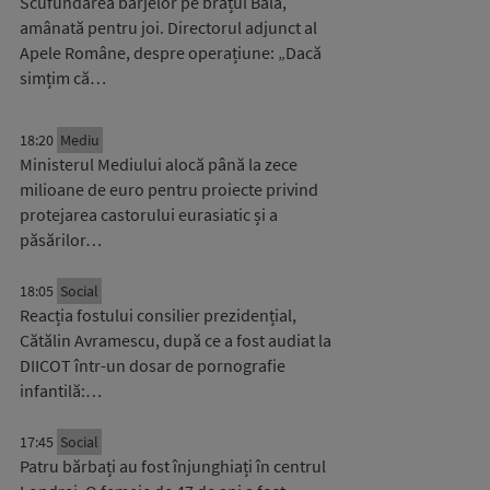
Scufundarea barjelor pe brațul Bala,
amânată pentru joi. Directorul adjunct al
Apele Române, despre operațiune: „Dacă
simțim că…
18:20
Mediu
Ministerul Mediului alocă până la zece
milioane de euro pentru proiecte privind
protejarea castorului eurasiatic și a
păsărilor…
18:05
Social
Reacția fostului consilier prezidențial,
Cătălin Avramescu, după ce a fost audiat la
DIICOT într-un dosar de pornografie
infantilă:…
17:45
Social
Patru bărbați au fost înjunghiați în centrul