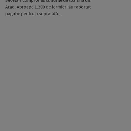
Seceta a compromis culturile de toamnă din
Arad. Aproape 1.300 de fermieri au raportat
pagube pentru o suprafață…