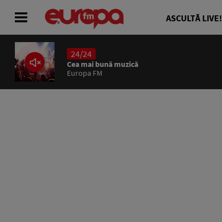
ASCULTĂ LIVE!
24/24
ACASĂ
Cea mai bună muzică
Europa FM
ȘTIRI
RADIO
CONCURSURI
PODCAST
ASCULTĂ LIVE