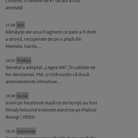
Londrei. O femeie de 47 de ani a fost
arestată
17:28
Știri
Rămășițe ale unui fragment ce pare a fi dintr-
o dronă, recuperate de pe o plajă din
Mamaia. Garda…
16:52
Politica
Senatul a adoptat „Legea ANI”, în calitate de
for decizional. PNL și USR susțin că două
amendamente introduse…
16:38
Social
Ironii pe Facebook după ce doi turiști au fost
filmați folosind trotinete electrice pe Platoul
Bucegi | VIDEO
16:16
Economie