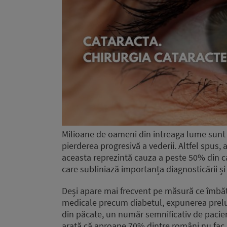
Milioane de oameni din intreaga lume sunt af
pierderea progresivă a vederii. Altfel spus, 
aceasta reprezintă cauza a peste 50% din ca
care subliniază importanța diagnosticării și t
Deși apare mai frecvent pe măsură ce îmbătr
medicale precum diabetul, expunerea prel
din păcate, un număr semnificativ de pacienț
arată că aproape 70% dintre români nu fac 