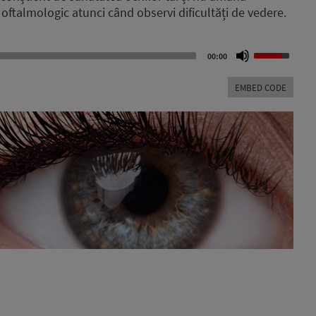
oftalmologic atunci când observi dificultăți de vedere.
Use
00:00
Up/Down
Arrow
EMBED CODE
keys
to
increase
or
decrease
volume.