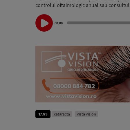
controlul oftalmologic anual sau consultul 
Audio
Player
00:00
TAGS
cataracta
vista vision