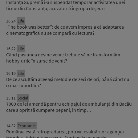
Instanța Supremă i-a suspendat temporar activitatea unei
firme din Constanța, acuzate că îngropa deșeuri
16:24
Life
„The book was better”: de ce avem impresia că adaptarea
cinematografică nu se compară cu lectura?
16:22
Life
Când pasiunea devine venit: trebuie să ne transformăm
hobby-urile în surse de venit?
16:19
Life
De ce ascultăm aceeași melodie de zeci de ori, până când nu
o mai suportăm?
15:11
Social
7000 de lei amendă pentru echipajul de ambulanță din Bacău
care a oprit să cumpere pepeni, în timp…
14:32
Economie
România evită retrogradarea, potrivit evaluărilor agenției
Moody’s| Adrian Negrescu: ,,Suntem la un pas de