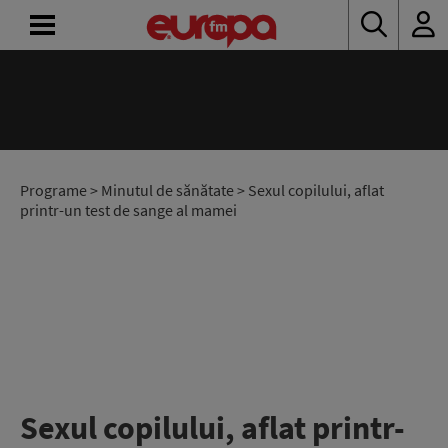
ACASĂ
ȘTIRI
RADIO
Programe
>
Minutul de sănătate
> Sexul copilului, aflat
printr-un test de sange al mamei
CONCURSURI
PODCAST
ASCULTĂ
LIVE
Sexul copilului, aflat printr-