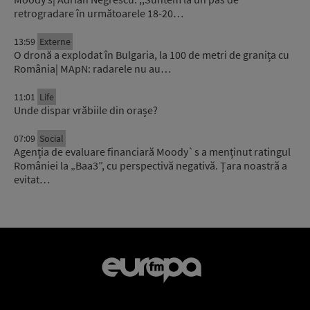
retrogradare în următoarele 18-20…
13:59
Externe
O dronă a explodat în Bulgaria, la 100 de metri de granița cu
România| MApN: radarele nu au…
11:01
Life
Unde dispar vrăbiile din orașe?
07:09
Social
Agenția de evaluare financiară Moody`s a menținut ratingul
României la „Baa3”, cu perspectivă negativă. Țara noastră a
evitat…