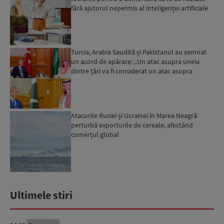
fără ajutorul nepermis al inteligenței artificiale
Turcia, Arabia Saudită și Pakistanul au semnat
un acord de apărare: „Un atac asupra uneia
dintre țări va fi considerat un atac asupra
tuturor”...
Atacurile Rusiei și Ucrainei în Marea Neagră
perturbă exporturile de cereale, afectând
comerțul global
Ultimele stiri