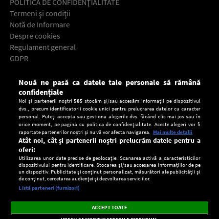
POLITICA DE CONFIDENŢIALITATE
Termeni şi condiţii
Notă de Informare
Despre cookies
Regulament general
GDPR
Contact
Nouă ne pasă ca datele tale personale să rămână
Descarcă gratuit aplicaţia Europa FM pentru smartphone:
confidențiale
Noi și partenerii noștri
585
stocăm și/sau accesăm informații pe dispozitivul
dvs., precum identificatorii cookie unici pentru prelucrarea datelor cu caracter
personal. Puteți accepta sau gestiona alegerile dvs. făcând clic mai jos sau în
orice moment, pe pagina cu politica de confidențialitate. Aceste alegeri vor fi
raportate partenerilor noștri și nu vă vor afecta navigarea.
Mai multe detalii
Atât noi, cât și partenerii noștri prelucrăm datele pentru a
oferi:
Utilizarea unor date precise de geolocație. Scanarea activă a caracteristicilor
dispozitivului pentru identificare. Stocarea și/sau accesarea informațiilor de pe
un dispozitiv. Publicitate și conținut personalizat, măsurători ale publicității și
de conținut, cercetarea audienței și dezvoltarea serviciilor.
Setări:
Listă parteneri (furnizori)
Ascultă Europa FM în aplicație
Dark
×
Instalează
Radio live, podcasturi, știri și alerte
ACCEPT TOATE
Mode
importante.