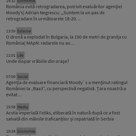
14:32
Economie
România evită retrogradarea, potrivit evaluărilor agenției
Moody’s| Adrian Negrescu: ,,Suntem la un pas de
retrogradare în următoarele 18-20…
13:59
Externe
O dronă a explodat în Bulgaria, la 100 de metri de granița cu
România| MApN: radarele nu au…
11:01
Life
Unde dispar vrăbiile din orașe?
07:09
Social
Agenția de evaluare financiară Moody`s a menținut ratingul
României la „Baa3”, cu perspectivă negativă. Țara noastră a
evitat…
19:58
Mediu
Acvila imperială Feliks, eliberată în natură după ce a fost
salvată din mâinile traficanților și repatriată în Serbia
19:34
Economie