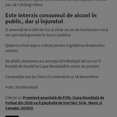
sau să-i strângi mâna.
Este interzis consumul de alcool în
public, dar și înjuratul
O amendă de 6.000 de lire și chiar un an de închisoare riscă
cei care lasă gunoaie în locuri publice.
Qatarul a fost aspru criticat pentru îngrădirea drepturilor
omului.
De pildă, Danemarca a anunța că fotbaliștii săi nu vor fi
însoțiți de familii la Cupa Mondială în semn de protest.
Competiția are loc între 21 noiembrie și 18 decembrie.
Foto: Shutterstock
Citește și:
Premieră anunțată de FIFA: Cupa Mondială de
Fotbal din 2026 va fi găzduită de trei țări: SUA, Mexic și
Canada | AUDIO