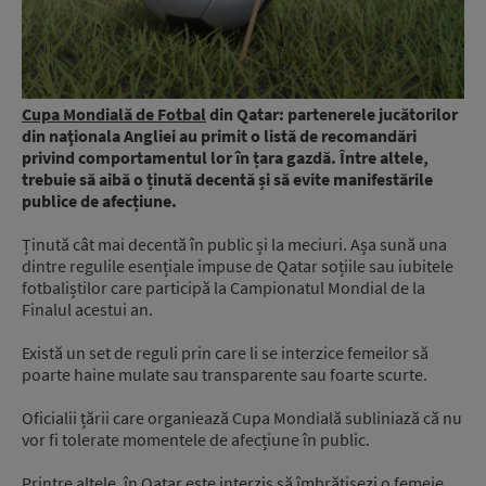
Cupa Mondială de Fotbal
din Qatar: partenerele jucătorilor
din naţionala Angliei au primit o listă de recomandări
privind comportamentul lor în țara gazdă. Între altele,
trebuie să aibă o ținută decentă și să evite manifestările
publice de afecțiune.
Ținută cât mai decentă în public și la meciuri. Așa sună una
dintre regulile esențiale impuse de Qatar soțiile sau iubitele
fotbaliștilor care participă la Campionatul Mondial de la
Finalul acestui an.
Există un set de reguli prin care li se interzice femeilor să
poarte haine mulate sau transparente sau foarte scurte.
Oficialii țării care organiează Cupa Mondială subliniază că nu
vor fi tolerate momentele de afecțiune în public.
Printre altele, în Qatar este interzis să îmbrățișezi o femeie