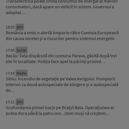
Transelectrica poate limita consumul de energie al marilor
consumatori, dacă apare un deficit în sistem. Guvernul a
adoptat…
18:35
Știri
România a emis o alertă timpurie către Comisia Europeană
din cauza secetei și a riscurilor pentru sistemul energetic
17:35
Social
Bacău: Fata dispărută din comuna Parava, găsită după trei
zile în localitate. Poliția face apel la părinți privind…
17:19
Mediu
Sibiu: Incendiu de vegetație pe Valea Avrigului. Pompierii
intervin cu două autospeciale de stingere și o autospecială
de…
17:11
Știri
Scufundarea primei barje pe Brațul Bala. Operațiunea ar
putea dura până la patru ore. „Vom reuși să creștem…