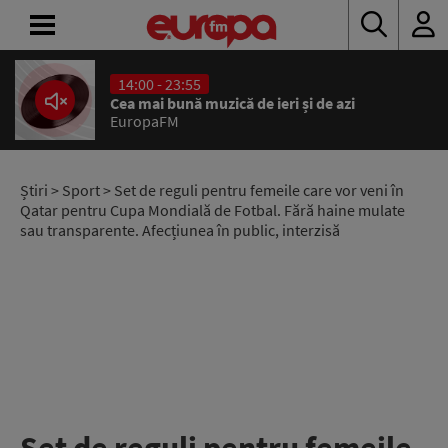
14:00 - 23:55
ACASĂ
Cea mai bună muzică de ieri și de azi
EuropaFM
ȘTIRI
RADIO
Știri
>
Sport
> Set de reguli pentru femeile care vor veni în
Qatar pentru Cupa Mondială de Fotbal. Fără haine mulate
sau transparente. Afecțiunea în public, interzisă
CONCURSURI
PODCAST
ASCULTĂ
LIVE