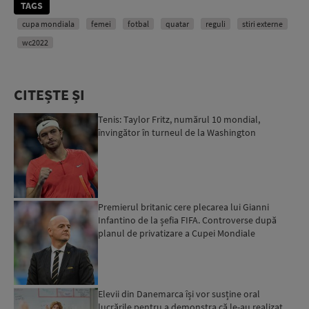
TAGS
cupa mondiala
femei
fotbal
quatar
reguli
stiri externe
wc2022
CITEȘTE ȘI
Tenis: Taylor Fritz, numărul 10 mondial,
învingător în turneul de la Washington
Premierul britanic cere plecarea lui Gianni
Infantino de la șefia FIFA. Controverse după
planul de privatizare a Cupei Mondiale
Elevii din Danemarca își vor susține oral
lucrările pentru a demonstra că le-au realizat