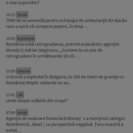
o mai suportăm?
15:11
Social
7000 de lei amendă pentru echipajul de ambulanță din Bacău
care a oprit să cumpere pepeni, în timp…
14:32
Economie
România evită retrogradarea, potrivit evaluărilor agenției
Moody’s| Adrian Negrescu: ,,Suntem la un pas de
retrogradare în următoarele 18-20…
13:59
Externe
O dronă a explodat în Bulgaria, la 100 de metri de granița cu
România| MApN: radarele nu au…
11:01
Life
Unde dispar vrăbiile din orașe?
07:09
Social
Agenția de evaluare financiară Moody`s a menținut ratingul
României la „Baa3”, cu perspectivă negativă. Țara noastră a
evitat…