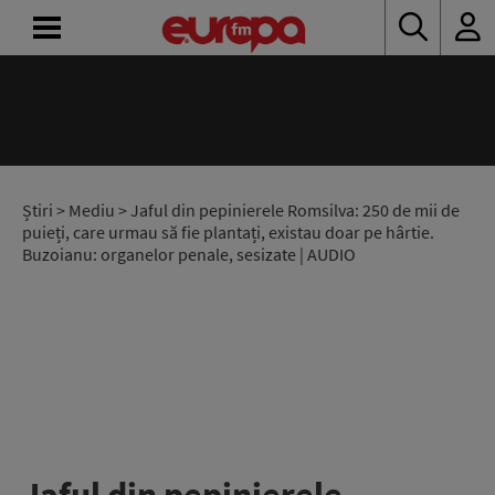
ACASĂ
ȘTIRI
RADIO
Știri
>
Mediu
> Jaful din pepinierele Romsilva: 250 de mii de
puieți, care urmau să fie plantați, existau doar pe hârtie.
Buzoianu: organelor penale, sesizate | AUDIO
CONCURSURI
PODCAST
ASCULTĂ
LIVE