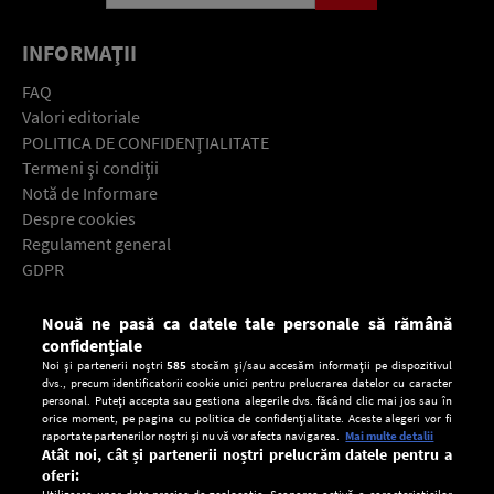
INFORMAŢII
FAQ
Valori editoriale
POLITICA DE CONFIDENŢIALITATE
Termeni şi condiţii
Notă de Informare
Despre cookies
Regulament general
GDPR
Contact
Nouă ne pasă ca datele tale personale să rămână
Descarcă gratuit aplicaţia Europa FM pentru smartphone:
confidențiale
Noi și partenerii noștri
585
stocăm și/sau accesăm informații pe dispozitivul
dvs., precum identificatorii cookie unici pentru prelucrarea datelor cu caracter
personal. Puteți accepta sau gestiona alegerile dvs. făcând clic mai jos sau în
orice moment, pe pagina cu politica de confidențialitate. Aceste alegeri vor fi
raportate partenerilor noștri și nu vă vor afecta navigarea.
Mai multe detalii
Atât noi, cât și partenerii noștri prelucrăm datele pentru a
oferi:
Utilizarea unor date precise de geolocație. Scanarea activă a caracteristicilor