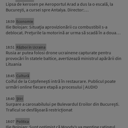
Lipsa de kerosen pe Aeroportul Arad a dus la o escală, la
București, a cursei spre Antalya. Director:…
18:59
Economie
Ilie Bolojan: Situaţia aprovizionării cu combustibil s-a
deblocat. Prețurile la motorină ar urma să scadă în a doua…
18:51
Război în Ucraina
Rusia ar putea folosi drone ucrainene capturate pentru
provocări în statele baltice, avertizează ministrul apărării din
Lituania
18:45
Cultură
Coiful de la Coțofenești intră în restaurare. Publicul poate
urmări online fiecare etapă a procesului | AUDIO
18:40
Știri
Surpare a carosabilului pe Bulevardul Eroilor din București.
Traficul se desfășoară restricționat
18:07
Politica
Ilie Bolojan: Sunt optimist că Moody’s va menține ratingul