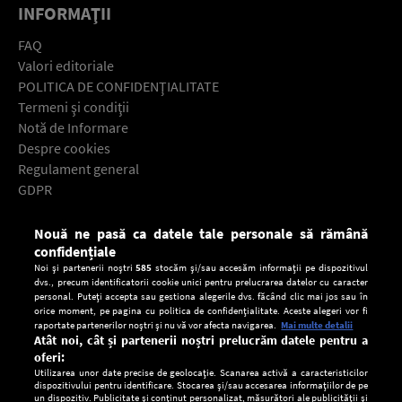
INFORMAŢII
FAQ
Valori editoriale
POLITICA DE CONFIDENŢIALITATE
Termeni şi condiţii
Notă de Informare
Despre cookies
Regulament general
GDPR
Contact
Nouă ne pasă ca datele tale personale să rămână
Descarcă gratuit aplicaţia Europa FM pentru smartphone:
confidențiale
Noi și partenerii noștri
585
stocăm și/sau accesăm informații pe dispozitivul
dvs., precum identificatorii cookie unici pentru prelucrarea datelor cu caracter
personal. Puteți accepta sau gestiona alegerile dvs. făcând clic mai jos sau în
orice moment, pe pagina cu politica de confidențialitate. Aceste alegeri vor fi
raportate partenerilor noștri și nu vă vor afecta navigarea.
Mai multe detalii
Atât noi, cât și partenerii noștri prelucrăm datele pentru a
oferi:
Utilizarea unor date precise de geolocație. Scanarea activă a caracteristicilor
dispozitivului pentru identificare. Stocarea și/sau accesarea informațiilor de pe
un dispozitiv. Publicitate și conținut personalizat, măsurători ale publicității și