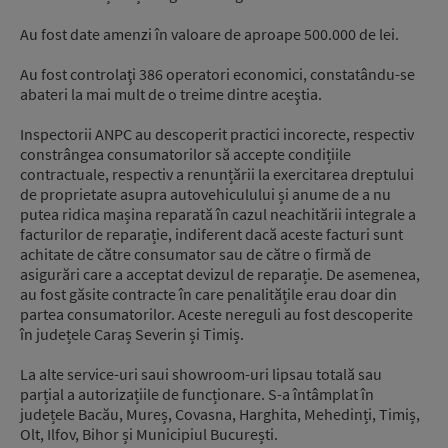
Au fost date amenzi în valoare de aproape 500.000 de lei.
Au fost controlaţi 386 operatori economici, constatându-se
abateri la mai mult de o treime dintre aceştia.
Inspectorii ANPC au descoperit practici incorecte, respectiv
constrângea consumatorilor să accepte condițiile
contractuale, respectiv a renunțării la exercitarea dreptului
de proprietate asupra autovehiculului și anume de a nu
putea ridica mașina reparată în cazul neachitării integrale a
facturilor de reparație, indiferent dacă aceste facturi sunt
achitate de către consumator sau de către o firmă de
asigurări care a acceptat devizul de reparație. De asemenea,
au fost găsite contracte în care penalitățile erau doar din
partea consumatorilor. Aceste nereguli au fost descoperite
în județele Caraș Severin și Timiș.
La alte service-uri saui showroom-uri lipsau totală sau
parțial a autorizațiile de funcționare. S-a întâmplat în
județele Bacău, Mureș, Covasna, Harghita, Mehedinți, Timiș,
Olt, Ilfov, Bihor și Municipiul București.