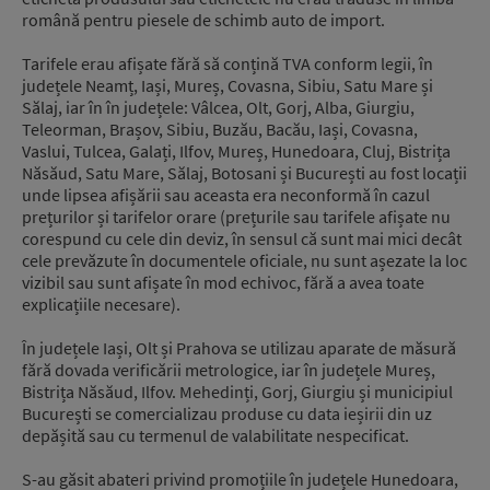
română pentru piesele de schimb auto de import.
Tarifele erau afișate fără să conțină TVA conform legii, în
județele Neamț, Iași, Mureș, Covasna, Sibiu, Satu Mare și
Sălaj, iar în în județele: Vâlcea, Olt, Gorj, Alba, Giurgiu,
Teleorman, Brașov, Sibiu, Buzău, Bacău, Iași, Covasna,
Vaslui, Tulcea, Galați, Ilfov, Mureș, Hunedoara, Cluj, Bistrița
Năsăud, Satu Mare, Sălaj, Botosani și București au fost locații
unde lipsea afișării sau aceasta era neconformă în cazul
prețurilor și tarifelor orare (prețurile sau tarifele afișate nu
corespund cu cele din deviz, în sensul că sunt mai mici decât
cele prevăzute în documentele oficiale, nu sunt așezate la loc
vizibil sau sunt afișate în mod echivoc, fără a avea toate
explicațiile necesare).
În județele Iași, Olt și Prahova se utilizau aparate de măsură
fără dovada verificării metrologice, iar în județele Mureș,
Bistrița Năsăud, Ilfov. Mehedinți, Gorj, Giurgiu și municipiul
București se comercializau produse cu data ieșirii din uz
depășită sau cu termenul de valabilitate nespecificat.
S-au găsit abateri privind promoțiile în județele Hunedoara,