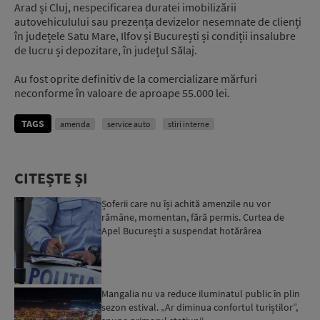
Arad și Cluj, nespecificarea duratei imobilizării
autovehiculului sau prezența devizelor nesemnate de clienți
în județele Satu Mare, Ilfov și București și condiții insalubre
de lucru și depozitare, în județul Sălaj.
Au fost oprite definitiv de la comercializare mărfuri
neconforme în valoare de aproape 55.000 lei.
TAGS
amenda
service auto
stiri interne
CITEȘTE ȘI
Șoferii care nu își achită amenzile nu vor
rămâne, momentan, fără permis. Curtea de
Apel București a suspendat hotărârea
Mangalia nu va reduce iluminatul public în plin
sezon estival. „Ar diminua confortul turiștilor”,