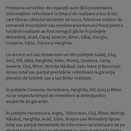
Prestarea serviciilor de reparații auto fără prezentarea
informațiilor referitoare la timpul de realizare a lucrărilor
care făceau obiectul devizelor de lucru, folosirea notelor de
comandă incomplete sau neeliberarea bonului fiscal pentru
lucrările realizate au fost nereguli găsite în județele
Mehedinți, Arad, Caraș Severin, Bihor, Sălaj, Giurgiu,
Covasna, Sibiu, Tulcea și Harghita.
La service-uri sau showroom-uri din județele Galați, Cluj,
Gorj, Olt, Alba, Harghita, Sibiu, Mureș, Covasna, Caraș
Severin, Cluj, Bihor, Bistrița Năsăud, Satu Mare și București
lipsau total sau parțial precizările referitoare la garanția
pieselor de schimb sau a lucrărilor realizate.
În județele Covasna, Hunedoara, Harghita, Olt, Gorj și Bihor
nu se respecta timpul de remediere al defecțiunilor
acoperite de garanție.
În județele Hunedoara, Argeș, Teleorman, Cluj, Bihor, Bistrița
Năsăud, Harghita, Arad, Sibiu, Brașov sau Mehedinți lipsau
total sau parțial elementele de informare-caracterizare de pe
eticheta produsului sau etichetele nu erau traduse în limba