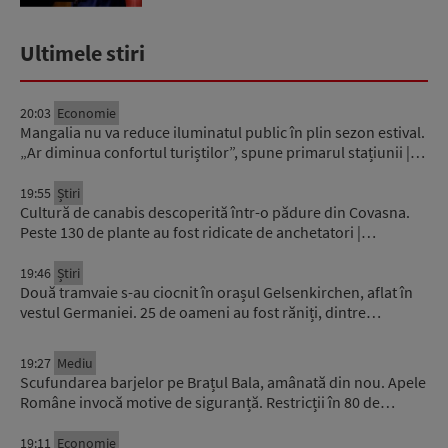
Ultimele stiri
20:03
Economie
Mangalia nu va reduce iluminatul public în plin sezon estival.
„Ar diminua confortul turiștilor”, spune primarul stațiunii |…
19:55
Știri
Cultură de canabis descoperită într-o pădure din Covasna.
Peste 130 de plante au fost ridicate de anchetatori |…
19:46
Știri
Două tramvaie s-au ciocnit în orașul Gelsenkirchen, aflat în
vestul Germaniei. 25 de oameni au fost răniți, dintre…
19:27
Mediu
Scufundarea barjelor pe Brațul Bala, amânată din nou. Apele
Române invocă motive de siguranță. Restricții în 80 de…
19:11
Economie