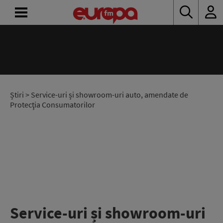
ACASĂ
ȘTIRI
RADIO
Știri
> Service-uri și showroom-uri auto, amendate de
Protecţia Consumatorilor
CONCURSURI
PODCAST
ASCULTĂ
LIVE
Service-uri și showroom-uri