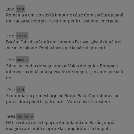
18:35
Știri
România a emis o alertă timpurie către Comisia Europeană
din cauza secetei și a riscurilor pentru sistemul energetic
17:35
Social
Bacău: Fata dispărută din comuna Parava, găsită după trei
zile în localitate. Poliția face apel la părinți privind…
17:19
Mediu
Sibiu: Incendiu de vegetație pe Valea Avrigului. Pompierii
intervin cu două autospeciale de stingere și o autospecială
de…
17:11
Știri
Scufundarea primei barje pe Brațul Bala. Operațiunea ar
putea dura până la patru ore. „Vom reuși să creștem…
16:54
Sănătate
DSU verifică un echipaj de Ambulanță din Bacău, după
imagini care arată o oprire la cumpărături în timpul…