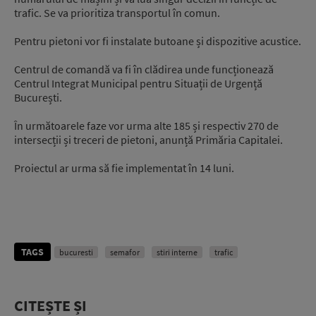
trafic. Se va prioritiza transportul în comun.
Pentru pietoni vor fi instalate butoane și dispozitive acustice.
Centrul de comandă va fi în clădirea unde funcționează
Centrul Integrat Municipal pentru Situații de Urgență
București.
În următoarele faze vor urma alte 185 și respectiv 270 de
intersecții și treceri de pietoni, anunță Primăria Capitalei.
Proiectul ar urma să fie implementat în 14 luni.
TAGS
bucuresti
semafor
stiri interne
trafic
CITEȘTE ȘI