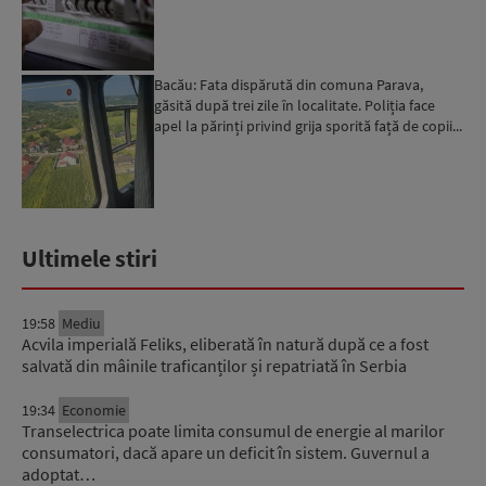
în acest sens...
Bacău: Fata dispărută din comuna Parava,
găsită după trei zile în localitate. Poliția face
apel la părinți privind grija sporită față de copii...
Ultimele stiri
19:58
Mediu
Acvila imperială Feliks, eliberată în natură după ce a fost
salvată din mâinile traficanților și repatriată în Serbia
19:34
Economie
Transelectrica poate limita consumul de energie al marilor
consumatori, dacă apare un deficit în sistem. Guvernul a
adoptat…