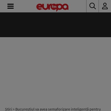
ACASĂ
ȘTIRI
RADIO
CONCURSURI
PODCAST
ASCULTĂ
LIVE
Știri
> Bucureștiul va avea semaforizare inteligentă pentru