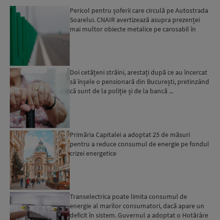
Pericol pentru șoferii care circulă pe Autostrada
Soarelui. CNAIR avertizează asupra prezenței
mai multor obiecte metalice pe carosabil în
ultimele zi...
Doi cetățeni străini, arestați după ce au încercat
să înșele o pensionară din București, pretinzând
că sunt de la poliție și de la bancă ...
Primăria Capitalei a adoptat 25 de măsuri
pentru a reduce consumul de energie pe fondul
crizei energetice
Transelectrica poate limita consumul de
energie al marilor consumatori, dacă apare un
deficit în sistem. Guvernul a adoptat o Hotărâre