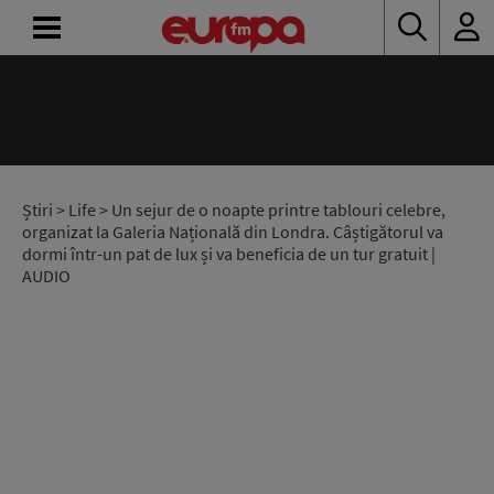
ACASĂ
ȘTIRI
RADIO
Știri
>
Life
> Un sejur de o noapte printre tablouri celebre,
organizat la Galeria Națională din Londra. Câștigătorul va
dormi într-un pat de lux și va beneficia de un tur gratuit |
CONCURSURI
AUDIO
PODCAST
ASCULTĂ
LIVE