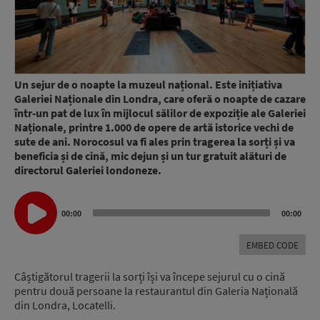
Un sejur de o noapte la muzeul național. Este inițiativa
Galeriei Naționale din Londra, care oferă o noapte de cazare
într-un pat de lux în mijlocul sălilor de expoziție ale Galeriei
Naționale, printre 1.000 de opere de artă istorice vechi de
sute de ani. Norocosul va fi ales prin tragerea la sorți și va
beneficia și de cină, mic dejun și un tur gratuit alături de
directorul Galeriei londoneze.
Audio
00:00
00:00
Player
EMBED CODE
Câștigătorul tragerii la sorți își va începe sejurul cu o cină
pentru două persoane la restaurantul din Galeria Națională
din Londra, Locatelli.