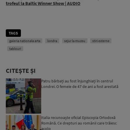
trofeul la Baltic Winner Show | AUDIO
TAGS
galeria nationala arta
londra
sejur la muzeu
stiri externe
tablouri
CITEȘTE ȘI
Patru bărbați au fost înjunghiați în centrul
Londrei. O femeie de 47 de ani a fost arestată
Italia recunoaște oficial Episcopia Ortodoxă
Română. Ce drepturi au românii care trăiesc
acolo