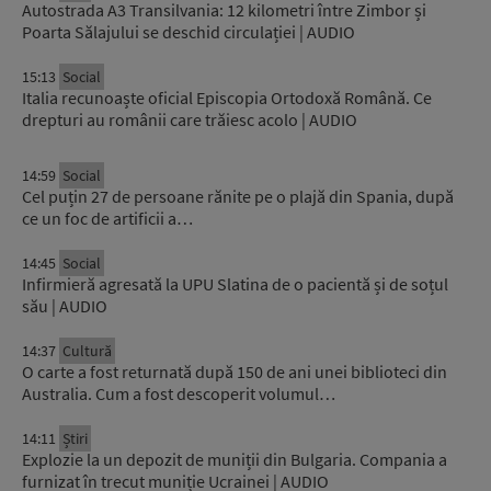
Autostrada A3 Transilvania: 12 kilometri între Zimbor și
Poarta Sălajului se deschid circulației | AUDIO
15:13
Social
Italia recunoaște oficial Episcopia Ortodoxă Română. Ce
drepturi au românii care trăiesc acolo | AUDIO
14:59
Social
Cel puțin 27 de persoane rănite pe o plajă din Spania, după
ce un foc de artificii a…
14:45
Social
Infirmieră agresată la UPU Slatina de o pacientă și de soțul
său | AUDIO
14:37
Cultură
O carte a fost returnată după 150 de ani unei biblioteci din
Australia. Cum a fost descoperit volumul…
14:11
Știri
Explozie la un depozit de muniții din Bulgaria. Compania a
furnizat în trecut muniție Ucrainei | AUDIO