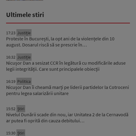
Ultimele stiri
17:23
Justiție
Proteste în București, la opt ani de la violențele din 10
august. Dosarul riscă să se prescrie în…
16:32
Justiție
Nicușor Dan a sesizat CCR în legătură cu modificările aduse
legii integrității. Care sunt principalele obiecții
16:19
Politica
Nicușor Dan îi cheamă marți pe liderii partidelor la Cotroceni
pentru legea salarizării unitare
15:52
Știri
Nivelul Dunării scade din nou, iar Unitatea 2 de la Cernavodă
ar putea fi oprită din cauza debitului…
15:30
Știri