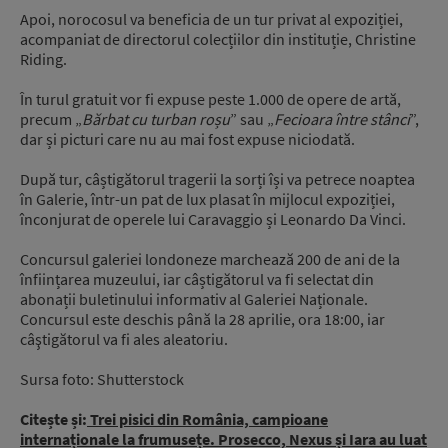
Apoi, norocosul va beneficia de un tur privat al expoziției,
acompaniat de directorul colecțiilor din instituție, Christine
Riding.
În turul gratuit vor fi expuse peste 1.000 de opere de artă,
precum „
Bărbat cu turban roșu
” sau „
Fecioara între stânci
”,
dar și picturi care nu au mai fost expuse niciodată.
După tur, câștigătorul tragerii la sorți își va petrece noaptea
în Galerie, într-un pat de lux plasat în mijlocul expoziției,
înconjurat de operele lui Caravaggio și Leonardo Da Vinci.
Concursul galeriei londoneze marchează 200 de ani de la
înființarea muzeului, iar câștigătorul va fi selectat din
abonații buletinului informativ al Galeriei Naționale.
Concursul este deschis până la 28 aprilie, ora 18:00, iar
câştigătorul va fi ales aleatoriu.
Sursa foto: Shutterstock
Citește și:
Trei pisici din România, campioane
internaționale la frumusețe. Prosecco, Nexus și Iara au luat