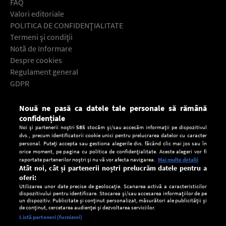
FAQ
Valori editoriale
POLITICA DE CONFIDENŢIALITATE
Termeni şi condiţii
Notă de Informare
Despre cookies
Regulament general
GDPR
Contact
Nouă ne pasă ca datele tale personale să rămână
Descarcă gratuit aplicaţia Europa FM pentru smartphone:
confidențiale
Noi și partenerii noștri
585
stocăm și/sau accesăm informații pe dispozitivul
dvs., precum identificatorii cookie unici pentru prelucrarea datelor cu caracter
personal. Puteți accepta sau gestiona alegerile dvs. făcând clic mai jos sau în
orice moment, pe pagina cu politica de confidențialitate. Aceste alegeri vor fi
raportate partenerilor noștri și nu vă vor afecta navigarea.
Mai multe detalii
Atât noi, cât și partenerii noștri prelucrăm datele pentru a
oferi:
Utilizarea unor date precise de geolocație. Scanarea activă a caracteristicilor
dispozitivului pentru identificare. Stocarea și/sau accesarea informațiilor de pe
un dispozitiv. Publicitate și conținut personalizat, măsurători ale publicității și
de conținut, cercetarea audienței și dezvoltarea serviciilor.
Setări:
Listă parteneri (furnizori)