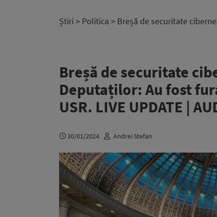
Știri
>
Politica
> Breșă de securitate ciberne
Breșă de securitate cib
Deputaților: Au fost fu
USR. LIVE UPDATE | AU
30/01/2024
Andrei Stefan