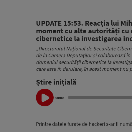
UPDATE 15:53. Reacția lui Mih
moment cu alte autorități cu 
cibernetice la investigarea in
„Directoratul Național de Securitate Ciberne
de la Camera Deputaţilor și colaborează în
domeniul securității cibernetice la investig
care este în derulare, în acest moment nu p
Știre inițială
Audio
Player
00:00
Printre datele furate de hackeri s-ar fi nu