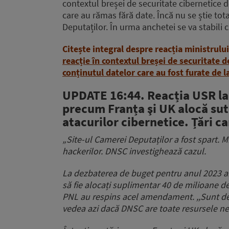
contextul breșei de securitate cibernetice
care au rămas fără date. Încă nu se știe tot
Deputaților. În urma anchetei se va stabili 
Citește integral despre reacția ministrului
reacție în contextul breșei de securitate d
conținutul datelor care au fost furate de 
UPDATE 16:44. Reacția USR la 
precum Franța şi UK alocă sut
atacurilor cibernetice. Țări c
„Site-ul Camerei Deputaților a fost spart. 
hackerilor. DNSC investighează cazul.
La dezbaterea de buget pentru anul 2023
să fie alocați suplimentar 40 de milioane de
PNL au respins acel amendament. ,,Sunt des
vedea azi dacă DNSC are toate resursele ne