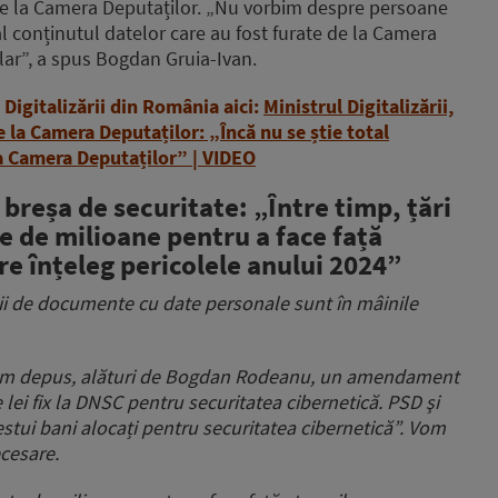
 de la Camera Deputaților. „Nu vorbim despre persoane
al conținutul datelor care au fost furate de la Camera
clar”, a spus Bogdan Gruia-Ivan.
 Digitalizării din România aici:
Ministrul Digitalizării,
e la Camera Deputaților: „Încă nu se știe total
la Camera Deputaților” | VIDEO
breșa de securitate: „Între timp, țări
e de milioane pentru a face față
are înțeleg pericolele anului 2024”
Mii de documente cu date personale sunt în mâinile
 am depus, alături de Bogdan Rodeanu, un amendament
 lei fix la DNSC pentru securitatea cibernetică. PSD şi
tui bani alocați pentru securitatea cibernetică”. Vom
cesare.