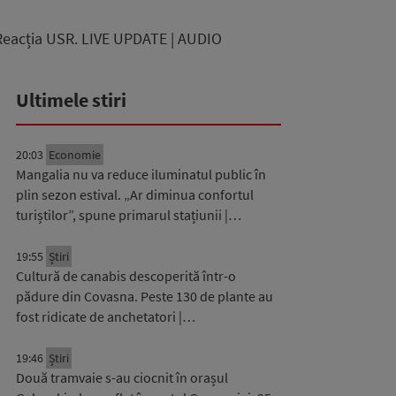
 Reacția USR. LIVE UPDATE | AUDIO
Ultimele stiri
20:03
Economie
Mangalia nu va reduce iluminatul public în
plin sezon estival. „Ar diminua confortul
turiștilor”, spune primarul stațiunii |…
19:55
Știri
Cultură de canabis descoperită într-o
pădure din Covasna. Peste 130 de plante au
fost ridicate de anchetatori |…
19:46
Știri
Două tramvaie s-au ciocnit în orașul