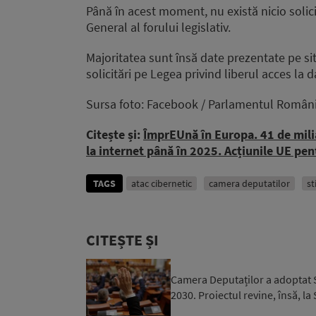
Până în acest moment, nu există nicio solic
General al forului legislativ.
Majoritatea sunt însă date prezentate pe sit
solicitări pe Legea privind liberul acces la d
Sursa foto: Facebook / Parlamentul Români
Citește și:
ÎmprEUnă în Europa. 41 de milia
la internet până în 2025. Acțiunile UE pen
TAGS
atac cibernetic
camera deputatilor
st
CITEȘTE ȘI
Camera Deputaților a adoptat S
2030. Proiectul revine, însă, la