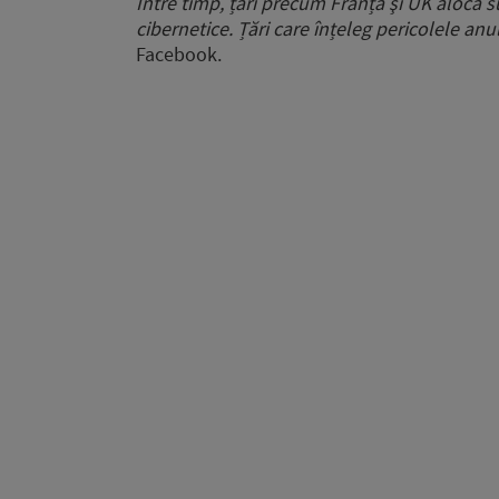
Între timp, țări precum Franța şi UK alocă s
cibernetice. Țări care înțeleg pericolele anu
Facebook.