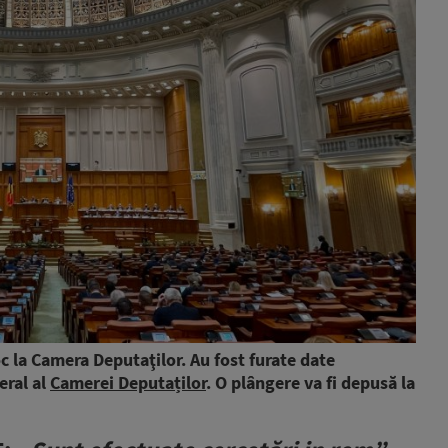
oc la Camera Deputaţilor. Au fost furate date
eral al
Camerei Deputaților
. O plângere va fi depusă la