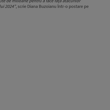
ute de milioane pentru a face față atacurilor
lui 2024”
, scrie Diana Buzoianu într-o postare pe