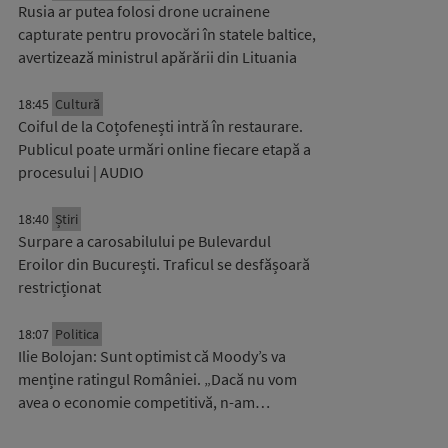
Rusia ar putea folosi drone ucrainene
capturate pentru provocări în statele baltice,
avertizează ministrul apărării din Lituania
18:45
Cultură
Coiful de la Coțofenești intră în restaurare.
Publicul poate urmări online fiecare etapă a
procesului | AUDIO
18:40
Știri
Surpare a carosabilului pe Bulevardul
Eroilor din București. Traficul se desfășoară
restricționat
18:07
Politica
Ilie Bolojan: Sunt optimist că Moody’s va
menține ratingul României. „Dacă nu vom
avea o economie competitivă, n-am…