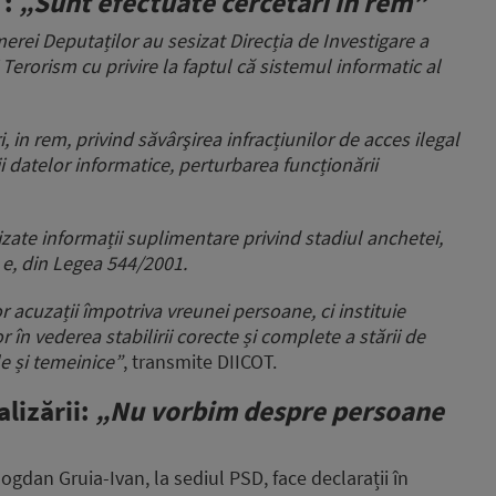
T:
„Sunt efectuate cercetări in rem”
erei Deputaților au sesizat Direcția de Investigare a
 Terorism cu privire la faptul că sistemul informatic al
, in rem, privind săvârşirea infracțiunilor de acces ilegal
ii datelor informatice, perturbarea funcționării
zate informații suplimentare privind stadiul anchetei,
it. e, din Legea 544/2001.
acuzații împotriva vreunei persoane, ci instituie
 în vederea stabilirii corecte și complete a stării de
le și temeinice”
, transmite DIICOT.
lizării:
„Nu vorbim despre persoane
, Bogdan Gruia-Ivan, la sediul PSD, face declarații în