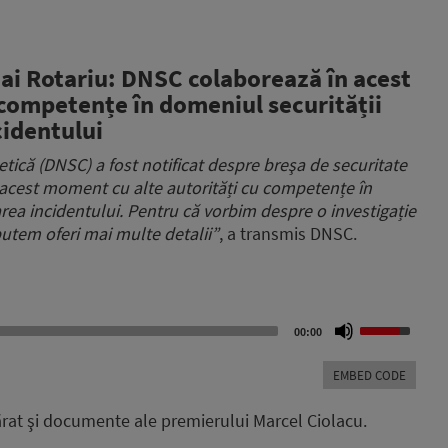
ai Rotariu: DNSC colaborează în acest
competențe în domeniul securității
cidentului
tică (DNSC) a fost notificat despre breşa de securitate
 acest moment cu alte autorități cu competențe în
area incidentului. Pentru că vorbim despre o investigație
utem oferi mai multe detalii”
, a transmis DNSC.
Use
00:00
Up/Down
Arrow
EMBED CODE
keys
to
mărat şi documente ale premierului Marcel Ciolacu.
increase
or