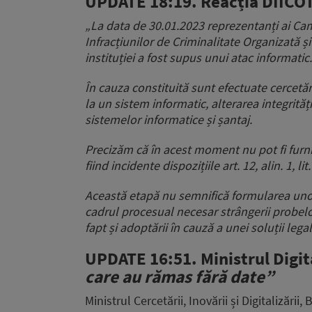
UPDATE 18:19. Reacția DIICO
„La data de 30.01.2023 reprezentanți ai Cam
Infracțiunilor de Criminalitate Organizată și
instituției a fost supus unui atac informatic.
În cauza constituită sunt efectuate cercetări
la un sistem informatic, alterarea integrităț
sistemelor informatice și șantaj.
Precizăm că în acest moment nu pot fi furni
fiind incidente dispozițiile art. 12, alin. 1, l
Această etapă nu semnifică formularea unor 
cadrul procesual necesar strângerii probelor
fapt și adoptării în cauză a unei soluții lega
UPDATE 16:51. Ministrul Digita
care au rămas fără date”
Ministrul Cercetării, Inovării și Digitalizării