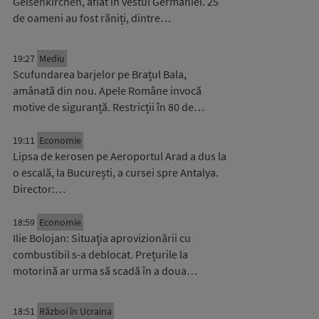
Gelsenkirchen, aflat în vestul Germaniei. 25
de oameni au fost răniți, dintre…
19:27
Mediu
Scufundarea barjelor pe Brațul Bala,
amânată din nou. Apele Române invocă
motive de siguranță. Restricții în 80 de…
19:11
Economie
Lipsa de kerosen pe Aeroportul Arad a dus la
o escală, la București, a cursei spre Antalya.
Director:…
18:59
Economie
Ilie Bolojan: Situaţia aprovizionării cu
combustibil s-a deblocat. Prețurile la
motorină ar urma să scadă în a doua…
18:51
Război în Ucraina