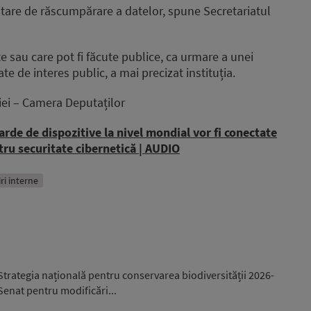
itare de răscumpărare a datelor, spune Secretariatul
decrease
volume.
e sau care pot fi făcute publice, ca urmare a unei
ate de interes public, a mai precizat instituția.
ei – Camera Deputaților
rde de dispozitive la nivel mondial vor fi conectate
tru securitate cibernetică | AUDIO
iri interne
trategia națională pentru conservarea biodiversității 2026-
 Senat pentru modificări...