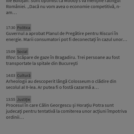
Ilie Bolojan: Sunt optimist că Moody’s va menține ratingul
României. „Dacă nu vom avea o economie competitivă, n-
am…
17:30
Politica
Guvernul a aprobat Planul de Pregătire pentru Riscuri în
energie. Marii consumatori pot fi deconectați în cazul unor…
15:09
Social
Ilfov: Scăpare de gaze în Bragadiru. Trei persoane au fost
transportate la spitale din București
14:03
Cultură
Arheologii au descoperit lângă Colosseum o clădire din
secolul al II-lea. Ar putea fi o fostă cazarmă a…
13:55
Justiție
Procesul în care Călin Georgescu și Horațiu Potra sunt
judecați pentru tentativă la comiterea unor acțiuni împotriva
ordinii…