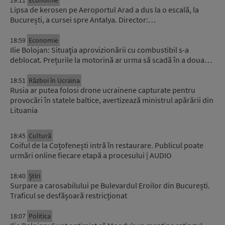
Lipsa de kerosen pe Aeroportul Arad a dus la o escală, la
București, a cursei spre Antalya. Director:…
18:59
Economie
Ilie Bolojan: Situaţia aprovizionării cu combustibil s-a
deblocat. Prețurile la motorină ar urma să scadă în a doua…
18:51
Război în Ucraina
Rusia ar putea folosi drone ucrainene capturate pentru
provocări în statele baltice, avertizează ministrul apărării din
Lituania
18:45
Cultură
Coiful de la Coțofenești intră în restaurare. Publicul poate
urmări online fiecare etapă a procesului | AUDIO
18:40
Știri
Surpare a carosabilului pe Bulevardul Eroilor din București.
Traficul se desfășoară restricționat
18:07
Politica