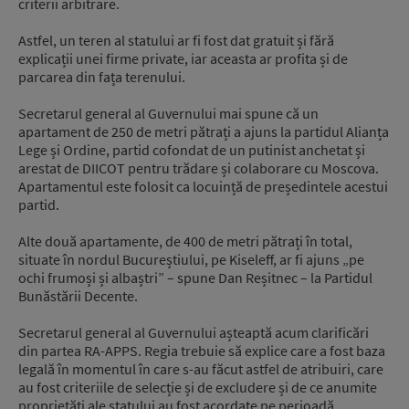
criterii arbitrare.
Astfel, un teren al statului ar fi fost dat gratuit și fără
explicații unei firme private, iar aceasta ar profita și de
parcarea din fața terenului.
Secretarul general al Guvernului mai spune că un
apartament de 250 de metri pătrați a ajuns la partidul Alianța
Lege și Ordine, partid cofondat de un putinist anchetat și
arestat de DIICOT pentru trădare și colaborare cu Moscova.
Apartamentul este folosit ca locuință de președintele acestui
partid.
Alte două apartamente, de 400 de metri pătrați în total,
situate în nordul Bucureștiului, pe Kiseleff, ar fi ajuns „pe
ochi frumoși și albaștri” – spune Dan Reșitnec – la Partidul
Bunăstării Decente.
Secretarul general al Guvernului așteaptă acum clarificări
din partea RA-APPS. Regia trebuie să explice care a fost baza
legală în momentul în care s-au făcut astfel de atribuiri, care
au fost criteriile de selecție și de excludere și de ce anumite
proprietăți ale statului au fost acordate pe perioadă