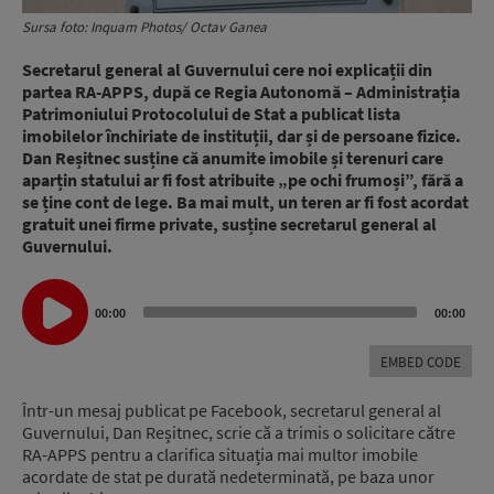
Sursa foto: Inquam Photos/ Octav Ganea
Secretarul general al Guvernului cere noi explicații din
partea RA-APPS, după ce Regia Autonomă – Administrația
Patrimoniului Protocolului de Stat a publicat lista
imobilelor închiriate de instituții, dar și de persoane fizice.
Dan Reșitnec susține că anumite imobile și terenuri care
aparțin statului ar fi fost atribuite „pe ochi frumoși”, fără a
se ține cont de lege. Ba mai mult, un teren ar fi fost acordat
gratuit unei firme private, susține secretarul general al
Guvernului.
Audio
00:00
00:00
Player
EMBED CODE
Într-un mesaj publicat pe Facebook, secretarul general al
Guvernului, Dan Reșitnec, scrie că a trimis o solicitare către
RA-APPS pentru a clarifica situația mai multor imobile
acordate de stat pe durată nedeterminată, pe baza unor