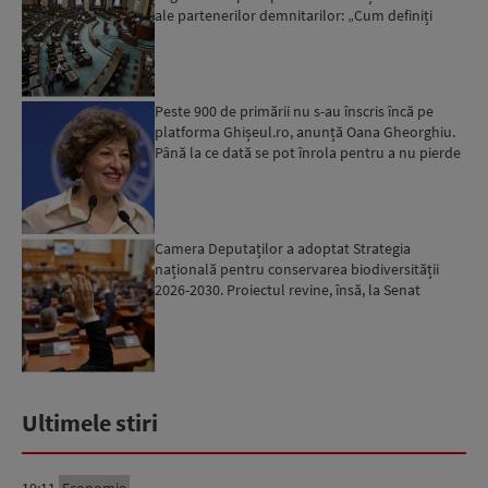
ale partenerilor demnitarilor: „Cum definiți
amantele...
Peste 900 de primării nu s-au înscris încă pe
platforma Ghișeul.ro, anunță Oana Gheorghiu.
Până la ce dată se pot înrola pentru a nu pierde
fondurile ...
Camera Deputaților a adoptat Strategia
națională pentru conservarea biodiversității
2026-2030. Proiectul revine, însă, la Senat
pentru modificări...
Ultimele stiri
19:11
Economie