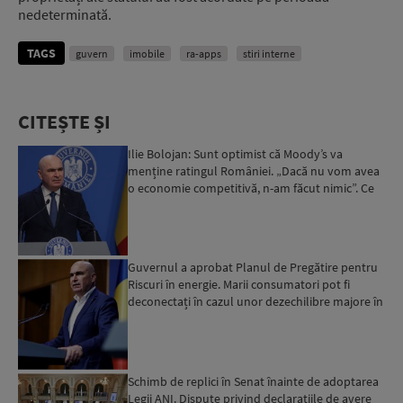
nedeterminată.
TAGS
guvern
imobile
ra-apps
stiri interne
CITEȘTE ȘI
Ilie Bolojan: Sunt optimist că Moody’s va
menține ratingul României. „Dacă nu vom avea
o economie competitivă, n-am făcut nimic”. Ce
spune despre viit...
Guvernul a aprobat Planul de Pregătire pentru
Riscuri în energie. Marii consumatori pot fi
deconectați în cazul unor dezechilibre majore în
sistemul e...
Schimb de replici în Senat înainte de adoptarea
Legii ANI. Dispute privind declarațiile de avere