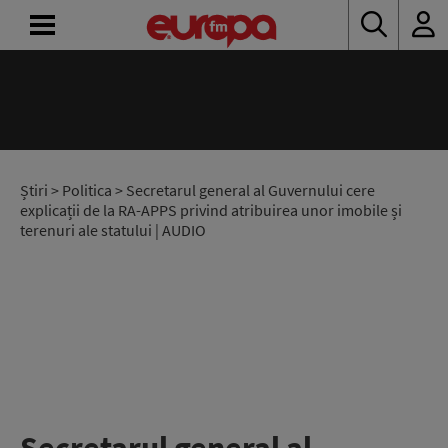
ACASĂ
ȘTIRI
RADIO
Știri
>
Politica
> Secretarul general al Guvernului cere
explicații de la RA-APPS privind atribuirea unor imobile și
terenuri ale statului | AUDIO
CONCURSURI
PODCAST
ASCULTĂ
LIVE