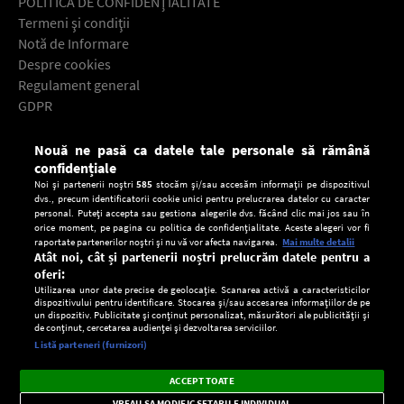
POLITICA DE CONFIDENŢIALITATE
Termeni şi condiţii
Notă de Informare
Despre cookies
Regulament general
GDPR
Contact
Nouă ne pasă ca datele tale personale să rămână
Descarcă gratuit aplicaţia Europa FM pentru smartphone:
confidențiale
Noi și partenerii noștri
585
stocăm și/sau accesăm informații pe dispozitivul
dvs., precum identificatorii cookie unici pentru prelucrarea datelor cu caracter
personal. Puteți accepta sau gestiona alegerile dvs. făcând clic mai jos sau în
orice moment, pe pagina cu politica de confidențialitate. Aceste alegeri vor fi
raportate partenerilor noștri și nu vă vor afecta navigarea.
Mai multe detalii
Atât noi, cât și partenerii noștri prelucrăm datele pentru a
oferi:
Utilizarea unor date precise de geolocație. Scanarea activă a caracteristicilor
dispozitivului pentru identificare. Stocarea și/sau accesarea informațiilor de pe
un dispozitiv. Publicitate și conținut personalizat, măsurători ale publicității și
de conținut, cercetarea audienței și dezvoltarea serviciilor.
Setări:
Listă parteneri (furnizori)
Ascultă Europa FM în aplicație
Dark
×
Instalează
Radio live, podcasturi, știri și alerte
ACCEPT TOATE
Mode
importante.
VREAU SA MODIFIC SETARILE INDIVIDUAL