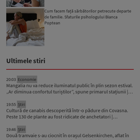
Cum facem față sărbătorilor petrecute departe
de familie. Sfaturile psihologului Bianca
Poptean
Ultimele stiri
20:03
Economie
Mangalia nu va reduce iluminatul public în plin sezon estival.
„Ar diminua confortul turiștilor”, spune primarul stațiunii |…
19:55
Știri
Cultură de canabis descoperită într-o pădure din Covasna.
Peste 130 de plante au fost ridicate de anchetatori |…
19:46
Știri
Două tramvaie s-au ciocnit în orașul Gelsenkirchen, aflat în