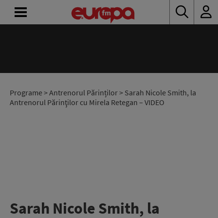
ACASĂ
ȘTIRI
RADIO
Programe
>
Antrenorul Părinților
> Sarah Nicole Smith, la
Antrenorul Părinţilor cu Mirela Retegan – VIDEO
CONCURSURI
PODCAST
ASCULTĂ
LIVE
Sarah Nicole Smith, la