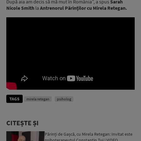
După aia am decis să mă mut în România”, a spus
Sarah
Nicole Smith
la
Antrenorul Părinţilor cu Mirela Retegan.
TAGS
mirela retegan
psiholog
CITEȘTE ȘI
Părinți de Gașcă, cu Mirela Retegan: Invitat este
psihoterapeutul Constantin Tui | VIDEO