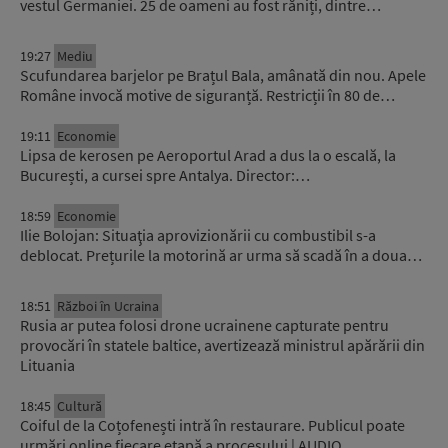
vestul Germaniei. 25 de oameni au fost răniți, dintre…
19:27
Mediu
Scufundarea barjelor pe Brațul Bala, amânată din nou. Apele
Române invocă motive de siguranță. Restricții în 80 de…
19:11
Economie
Lipsa de kerosen pe Aeroportul Arad a dus la o escală, la
București, a cursei spre Antalya. Director:…
18:59
Economie
Ilie Bolojan: Situaţia aprovizionării cu combustibil s-a
deblocat. Prețurile la motorină ar urma să scadă în a doua…
18:51
Război în Ucraina
Rusia ar putea folosi drone ucrainene capturate pentru
provocări în statele baltice, avertizează ministrul apărării din
Lituania
18:45
Cultură
Coiful de la Coțofenești intră în restaurare. Publicul poate
urmări online fiecare etapă a procesului | AUDIO