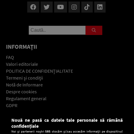
INFORMAŢII
FAQ
Valori editoriale
POLITICA DE CONFIDENŢIALITATE
Termeni şi condiţii
Notă de Informare
Despre cookies
Regulament general
GDPR
Contact
Nouă ne pasă ca datele tale personale să rămână
Descarcă gratuit aplicaţia Europa FM pentru smartphone:
confidențiale
Noi și partenerii noștri
585
stocăm și/sau accesăm informații pe dispozitivul