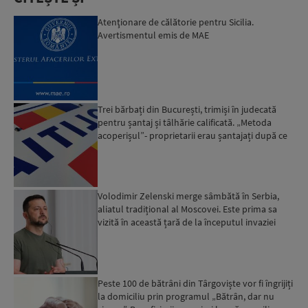
Atenţionare de călătorie pentru Sicilia.
Avertismentul emis de MAE
Trei bărbați din București, trimiși în judecată
pentru șantaj și tâlhărie calificată. „Metoda
acoperișul”- proprietarii erau șantajați după ce
locuinț...
Volodimir Zelenski merge sâmbătă în Serbia,
aliatul tradițional al Moscovei. Este prima sa
vizită în această țară de la începutul invaziei
ruse...
Peste 100 de bătrâni din Târgoviște vor fi îngrijiți
la domiciliu prin programul „Bătrân, dar nu