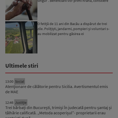
singur”. Beneficiarii vor primi hrană, consiliere
psi...
O fetiță de 11 ani din Bacău a dispărut de trei
zile. Polițiști, jandarmi, pompieri și voluntari s-
au mobilizat pentru găsirea ei
Ultimele stiri
13:00
Social
Atenţionare de călătorie pentru Sicilia. Avertismentul emis
de MAE
12:46
Justiție
Trei bărbați din București, trimiși în judecată pentru șantaj și
tâlhărie calificată. „Metoda acoperișul”- proprietarii erau