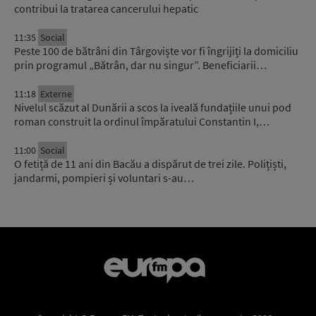
contribui la tratarea cancerului hepatic
11:35
Social
Peste 100 de bătrâni din Târgoviște vor fi îngrijiți la domiciliu
prin programul „Bătrân, dar nu singur”. Beneficiarii…
11:18
Externe
Nivelul scăzut al Dunării a scos la iveală fundațiile unui pod
roman construit la ordinul împăratului Constantin I,…
11:00
Social
O fetiță de 11 ani din Bacău a dispărut de trei zile. Polițiști,
jandarmi, pompieri și voluntari s-au…