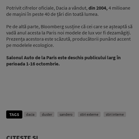
Potrivit cifrelor oficiale, Dacia a vândut,
din 2004,
4 milioane
de mașini în peste 40 de țări din toată lumea.
Pe de altă parte, Bloomberg susține că cei care se așteaptă să
vadă anul acesta la Paris noi modele de lux vor fi dezamăgiți.
Prezența acestora este scăzută, producătorii punând accent
pe modelele ecologice.
Salonul Auto de la Paris este deschis publicului larg în
perioada 1-16 octombrie.
TAGS
dacia
duster
sandero
stiri externe
stiri interne
CITEȘTE ȘI