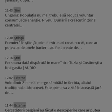
șantajați după…
12:43
Știri
Ungaria: Populația nu mai trebuie să reducă voluntar
consumul de energie. Nivelul Dunării a crescut în zona
centralei…
12:30
Știinţă
Premieră în știință: primele virusuri create cu AI, care ar
putea ucide unele bacterii, au fost create de…
12:16
Știri
Persoana dată dispărută în mare între Tuzla și Costinești a
fost gasita | AUDIO
12:02
Externe
Volodimir Zelenski merge sâmbătă în Serbia, aliatul
tradițional al Moscovei. Este prima sa vizită în această țară
de…
11:44
Externe
Cercetătorii belgieni au făcut o descoperire care ar putea