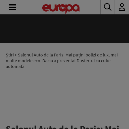
ACASĂ
ȘTIRI
RADIO
Știri
> Salonul Auto de la Paris: Mai puțini bolizi de lux, mai
multe modele eco. Dacia a prezentat Duster-ul cu cutie
automată
CONCURSURI
PODCAST
ASCULTĂ
LIVE