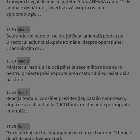
Transport ilegal de miei în județul Alba. ANSVSA caută 41 de
animale dispărute și avertizează asupra riscului
epidemiologic…
18:50
Mediu
Scufundarea barjelor pe brațul Bala, amânată pentru joi.
Directorul adjunct al Apele Române, despre operațiune:
„Dacă simțim că…
18:20
Mediu
Ministerul Mediului alocă până la zece milioane de euro
pentru proiecte privind protejarea castorului eurasiatic și a
păsărilor…
18:05
Social
Reacția fostului consilier prezidențial, Cătălin Avramescu,
după ce a fost audiat la DIICOT într-un dosar de pornografie
infantilă:…
17:45
Social
Patru bărbați au fost înjunghiați în centrul Londrei. O femeie
de 47 de ani a fost arestată