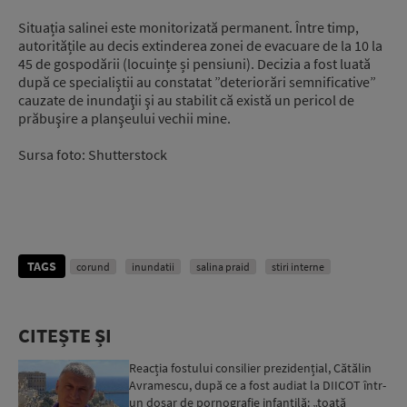
Situația salinei este monitorizată permanent. Între timp,
autoritățile au decis extinderea zonei de evacuare de la 10 la
45 de gospodării (locuințe și pensiuni). Decizia a fost luată
după ce specialiştii au constatat ”deteriorări semnificative”
cauzate de inundaţii şi au stabilit că există un pericol de
prăbuşire a planşeului vechii mine.
Sursa foto: Shutterstock
TAGS
corund
inundatii
salina praid
stiri interne
CITEȘTE ȘI
Reacția fostului consilier prezidențial, Cătălin
Avramescu, după ce a fost audiat la DIICOT într-
un dosar de pornografie infantilă: „toată