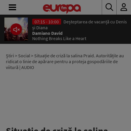
07:15 - 10:00
Deșteptarea de vacanță cu Denis
ACASĂ
și Diana
Damiano David
Nothing Breaks Like a Heart
ȘTIRI
RADIO
Știri
>
Social
> Situație de criză la salina Praid. Autoritățile au
ridicat o linie de apărare pentru a proteja gospodăriile de
viitură | AUDIO
CONCURSURI
PODCAST
ASCULTĂ
LIVE