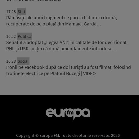
17:28
Știri
Rămășițe ale unui fragment ce pare a fi dintr-o dronă,
recuperate de pe o plajă din Mamaia. Garda…
16:52
Politica
Senatul a adoptat „Legea ANI”, în calitate de for decizional.
PNL și USR susțin că două amendamente introduse…
16:38
Social
Ironii pe Facebook după ce doi turiști au fost filmați folosind
trotinete electrice pe Platoul Bucegi | VIDEO
Copyright © Europa FM. Toate drepturile rezervate. 2026