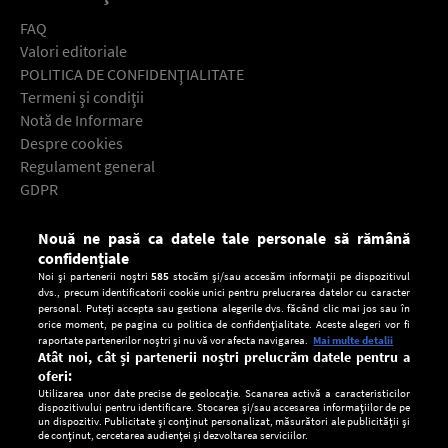
FAQ
Valori editoriale
POLITICA DE CONFIDENŢIALITATE
Termeni şi condiţii
Notă de Informare
Despre cookies
Regulament general
GDPR
Contact
Nouă ne pasă ca datele tale personale să rămână
Descarcă gratuit aplicaţia Europa FM pentru smartphone:
confidențiale
Noi și partenerii noștri
585
stocăm și/sau accesăm informații pe dispozitivul
dvs., precum identificatorii cookie unici pentru prelucrarea datelor cu caracter
personal. Puteți accepta sau gestiona alegerile dvs. făcând clic mai jos sau în
orice moment, pe pagina cu politica de confidențialitate. Aceste alegeri vor fi
raportate partenerilor noștri și nu vă vor afecta navigarea.
Mai multe detalii
Atât noi, cât și partenerii noștri prelucrăm datele pentru a
oferi:
Utilizarea unor date precise de geolocație. Scanarea activă a caracteristicilor
dispozitivului pentru identificare. Stocarea și/sau accesarea informațiilor de pe
un dispozitiv. Publicitate și conținut personalizat, măsurători ale publicității și
de conținut, cercetarea audienței și dezvoltarea serviciilor.