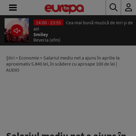
14:00 - 23:55
Cea mai bună muzică de ieri și de
ACASĂ
azi
Smiley
Reveria (efm)
ȘTIRI
RADIO
Știri
>
Economie
> Salariul mediu net a ajuns în aprilie la
aproximativ 5.840 lei, în scădere cu aproape 100 de lei |
AUDIO
CONCURSURI
PODCAST
ASCULTĂ
LIVE