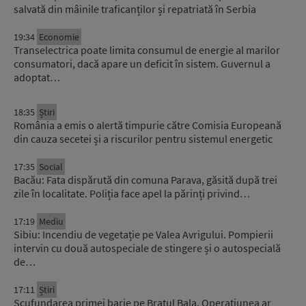
salvată din mâinile traficanților și repatriată în Serbia
19:34
Economie
Transelectrica poate limita consumul de energie al marilor
consumatori, dacă apare un deficit în sistem. Guvernul a
adoptat…
18:35
Știri
România a emis o alertă timpurie către Comisia Europeană
din cauza secetei și a riscurilor pentru sistemul energetic
17:35
Social
Bacău: Fata dispărută din comuna Parava, găsită după trei
zile în localitate. Poliția face apel la părinți privind…
17:19
Mediu
Sibiu: Incendiu de vegetație pe Valea Avrigului. Pompierii
intervin cu două autospeciale de stingere și o autospecială
de…
17:11
Știri
Scufundarea primei barje pe Brațul Bala. Operațiunea ar