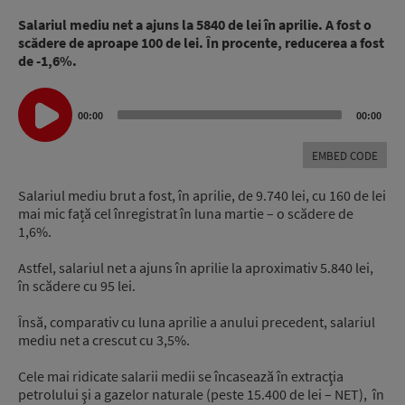
Salariul mediu net a ajuns la 5840 de lei în aprilie. A fost o
scădere de aproape 100 de lei. În procente, reducerea a fost
de -1,6%.
Audio
00:00
00:00
Player
EMBED CODE
Salariul mediu brut a fost, în aprilie, de 9.740 lei, cu 160 de lei
mai mic față cel înregistrat în luna martie – o scădere de
1,6%.
Astfel, salariul net a ajuns în aprilie la aproximativ 5.840 lei,
în scădere cu 95 lei.
Însă, comparativ cu luna aprilie a anului precedent, salariul
mediu net a crescut cu 3,5%.
Cele mai ridicate salarii medii se încasează în extracţia
petrolului şi a gazelor naturale (peste 15.400 de lei – NET), în