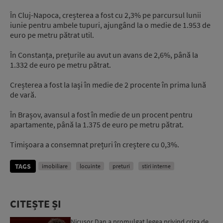
În Cluj-Napoca, creșterea a fost cu 2,3% pe parcursul lunii
iunie pentru ambele tupuri, ajungând la o medie de 1.953 de
euro pe metru pătrat util.
În Constanța, prețurile au avut un avans de 2,6%, până la
1.332 de euro pe metru pătrat.
Creșterea a fost la Iași în medie de 2 procente în prima lună
de vară.
În Brașov, avansul a fost în medie de un procent pentru
apartamente, până la 1.375 de euro pe metru pătrat.
Timișoara a consemnat prețuri în creștere cu 0,3%.
TAGS
imobiliare
locuinte
preturi
stiri interne
CITEȘTE ȘI
Nicușor Dan a promulgat legea privind criza de