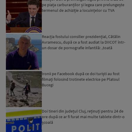
pe piața carburanților și legea care prelungește
termenul de achiziție a locuințelor cu TVA
redus...
Reacția fostului consilier prezidențial, Cătălin
Avramescu, după ce a fost audiat la DIICOT într-
un dosar de pornografie infantilă: „toată
povestea es...
Ironii pe Facebook după ce doi turiști au fost
filmați folosind trotinete electrice pe Platoul
Bucegi
Doi tineri din județul Cluj, reținuți pentru 24 de
ore după ce ar fi furat mai multe tablete dintr-o
școală