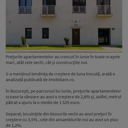
Prețurile apartamentelor au crescut în iunie în toate orașele
mari, atât cele vechi, cât și construcțiile noi.
S-a menținut tendința de creștere de luna trecută, arată o
analizată publicată de Imobiliare.ro.
În București, pe parcursul lui iunie, prețurile apartamentelor
scoase la vânzare au avut o creștere de 2,8% și, astfel, metrul
pătrat a ajuns la o medie de 1.525 euro.
Separat, locuințele din blocurile vechi au avut prețuri în
creștere cu 3,5% , cele din ansamblurile noi au avut un plus
de 1,2%.