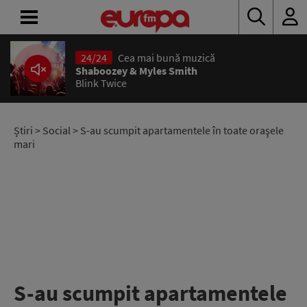
24/24
Cea mai bună muzică
ACASĂ
Shaboozey & Myles Smith
Blink Twice
ȘTIRI
RADIO
Știri
>
Social
> S-au scumpit apartamentele în toate oraşele
mari
CONCURSURI
PODCAST
ASCULTĂ
LIVE
S-au scumpit apartamentele