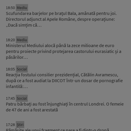
18:50
Mediu
Scufundarea barjelor pe brațul Bala, amânată pentru joi.
Directorul adjunct al Apele Române, despre operațiune:
„Dacă simțim că…
18:20
Mediu
Ministerul Mediului alocă până la zece milioane de euro
pentru proiecte privind protejarea castorului eurasiatic și a
păsărilor…
18:05
Social
Reacția fostului consilier prezidențial, Cătălin Avramescu,
după ce a fost audiat la DIICOT într-un dosar de pornografie
infantilă:…
17:45
Social
Patru bărbați au fost înjunghiați în centrul Londrei. O femeie
de 47 de ani a fost arestată
17:28
Știri
Rămășițe ale unui fragment ce pare a fi dintr-o dronă,