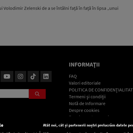
i Volodimir Zelenski de a se întâlni față în față în lipsa „unui
INFORMAŢII
FAQ
Valori editoriale
POLITICA DE CONFIDENŢIALITAT
Termeni şi condiţii
Notă de Informare
Despre cookies
Regulament general
GDPR
le
Atât noi, cât și partenerii noștri prelucrăm datele pen
Contact