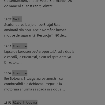
Gelsenkirchen, aflat în vestul Germaniei. 25
de oameni au fost răniți, dintre…
19:27
Mediu
Scufundarea barjelor pe Brațul Bala,
amânată din nou. Apele Române invocă
motive de siguranță. Restricții în 80 de…
19:11
Economie
Lipsa de kerosen pe Aeroportul Arad a dus la
o escală, la București, a cursei spre Antalya.
Director:…
18:59
Economie
Ilie Bolojan: Situaţia aprovizionării cu
combustibil s-a deblocat. Prețurile la
motorină ar urma să scadă în a doua…
18:51
Război în Ucraina