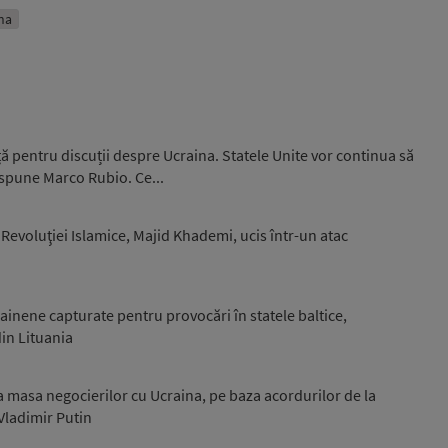
ina
ață pentru discuții despre Ucraina. Statele Unite vor continua să
 spune Marco Rubio. Ce...
 Revoluţiei Islamice, Majid Khademi, ucis într-un atac
ainene capturate pentru provocări în statele baltice,
din Lituania
la masa negocierilor cu Ucraina, pe baza acordurilor de la
Vladimir Putin