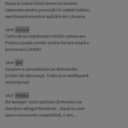
Rusia ar putea folosi drone ucrainene
capturate pentru provocări în statele baltice,
avertizează ministrul apărării din Lituania
18:45
Cultură
Coiful de la Coțofenești intră în restaurare.
Publicul poate urmări online fiecare etapă a
procesului | AUDIO
18:40
Știri
Surpare a carosabilului pe Bulevardul
Eroilor din București. Traficul se desfășoară
restricționat
18:07
Politica
Ilie Bolojan: Sunt optimist că Moody’s va
menține ratingul României. „Dacă nu vom
avea o economie competitivă, n-am…