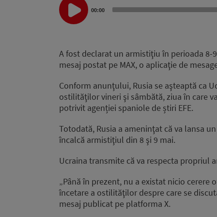
Audio
00:00
Player
A fost declarat un armistiţiu în perioada 8-9
mesaj postat pe MAX, o aplicaţie de mesager
Conform anunţului, Rusia se aşteaptă ca Uc
ostilităţilor vineri şi sâmbătă, ziua în care
potrivit agenției spaniole de știri EFE.
Totodată, Rusia a ameninţat că va lansa un
încalcă armistiţiul din 8 şi 9 mai.
Ucraina transmite că va respecta propriul ar
„Până în prezent, nu a existat nicio cerere o
încetare a ostilităţilor despre care se discut
mesaj publicat pe platforma X.