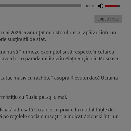
Use
00:00
Up/Down
Arrow
EMBED CODE
keys
to
 mai 2026, a anunţat ministerul rus al apărării într-un
increase
ie susţinută de stat.
or
decrease
raina să îi urmeze exemplul şi să respecte încetarea
volume.
 va avea loc o paradă militară în Piaţa Roşie din Moscova,
 „atac masiv cu rachete” asupra Kievului dacă Ucraina
mistiţiu cu Rusia pe 5 şi 6 mai.
ficială adresată Ucrainei cu privire la modalităţile de
ă pe reţelele sociale ruseşti”, a indicat Zelenski într-un