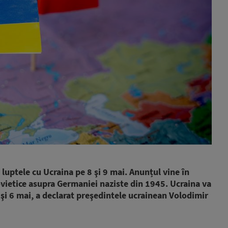
 luptele cu Ucraina pe 8 şi 9 mai. Anunțul vine în
ovietice asupra Germaniei naziste din 1945. Ucraina va
 şi 6 mai, a declarat preşedintele ucrainean Volodimir