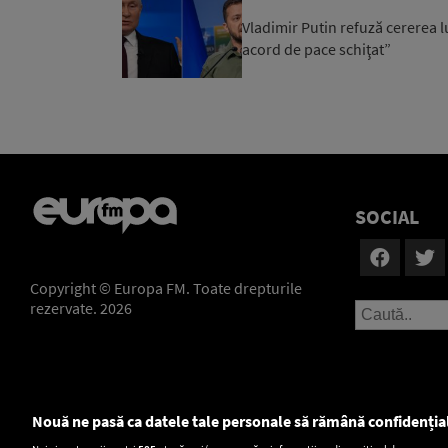
Vladimir Putin refuză cererea lu
acord de pace schiţat”
SOCIAL
Copyright © Europa FM. Toate drepturile
rezervate. 2026
Nouă ne pasă ca datele tale personale să rămână confidenția