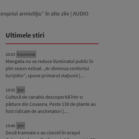
ropriul armistiţiu” în alte zile | AUDIO
Ultimele stiri
20:03
Economie
Mangalia nu va reduce iluminatul public în
plin sezon estival. „Ar diminua confortul
turiștilor”, spune primarul stațiunii |…
19:55
Știri
Cultură de canabis descoperită într-o
pădure din Covasna. Peste 130 de plante au
fost ridicate de anchetatori |…
19:46
Știri
Două tramvaie s-au ciocnit în orașul