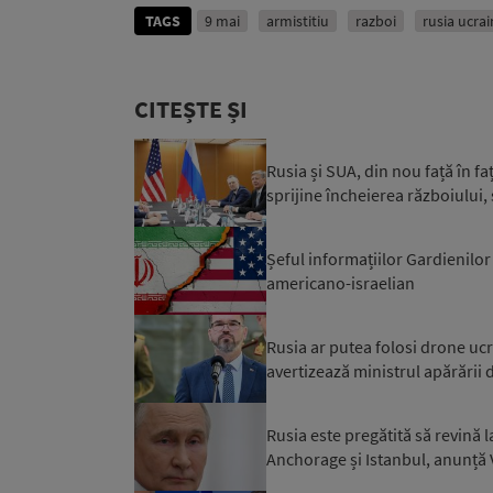
TAGS
9 mai
armistitiu
razboi
rusia ucra
CITEȘTE ȘI
Rusia și SUA, din nou față în f
sprijine încheierea războiului,
Șeful informațiilor Gardienilor
americano-israelian
Rusia ar putea folosi drone ucr
avertizează ministrul apărării 
Rusia este pregătită să revină 
Anchorage și Istanbul, anunță 