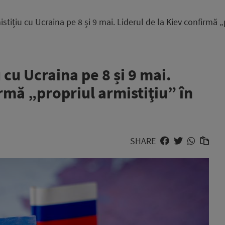
tițiu cu Ucraina pe 8 și 9 mai. Liderul de la Kiev confirmă „p
 cu Ucraina pe 8 și 9 mai.
irmă „propriul armistiţiu” în
SHARE