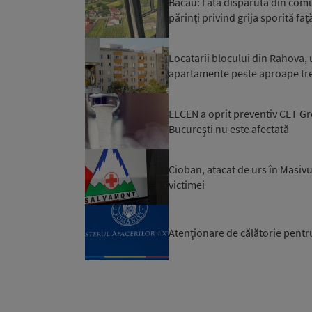
Bacău: Fata dispărută din comuna
părinți privind grija sporită față
Locatarii blocului din Rahova, 
apartamente peste aproape trei 
ELCEN a oprit preventiv CET Gro
Bucureşti nu este afectată
Cioban, atacat de urs în Masivu
victimei
Atenţionare de călătorie pentr