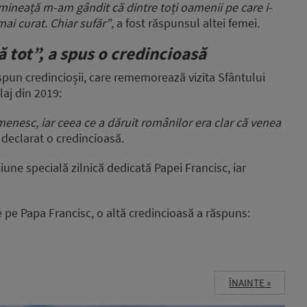
mineață m-am gândit că dintre toți oamenii pe care i-
mai curat. Chiar sufăr”
, a fost răspunsul altei femei.
ă tot”, a spus o credincioasă
pun credincioșii, care rememorează vizita Sfântului
laj din 2019:
menesc, iar ceea ce a dăruit românilor era clar că venea
 declarat o credincioasă.
ciune specială zilnică dedicată Papei Francisc, iar
e pe Papa Francisc, o altă credincioasă a răspuns:
ÎNAINTE »