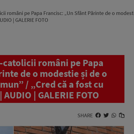
cii români pe Papa Francisc: „Un Sfânt Părinte de o modesti
| AUDIO | GALERIE FOTO
-catolicii români pe Papa
rinte de o modestie și de o
omun” / „Cred că a fost cu
” | AUDIO | GALERIE FOTO
SHARE