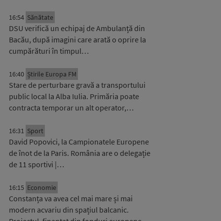
16:54
Sănătate
DSU verifică un echipaj de Ambulanță din
Bacău, după imagini care arată o oprire la
cumpărături în timpul…
16:40
Știrile Europa FM
Stare de perturbare gravă a transportului
public local la Alba Iulia. Primăria poate
contracta temporar un alt operator,…
16:31
Sport
David Popovici, la Campionatele Europene
de înot de la Paris. România are o delegație
de 11 sportivi |…
16:15
Economie
Constanța va avea cel mai mare și mai
modern acvariu din spațiul balcanic.