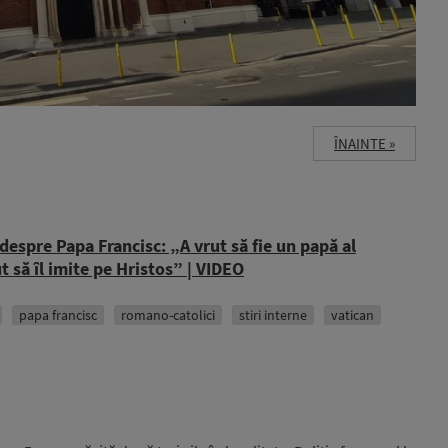
ÎNAINTE »
espre Papa Francisc: „A vrut să fie un papă al
t să îl imite pe Hristos” | VIDEO
papa francisc
romano-catolici
stiri interne
vatican