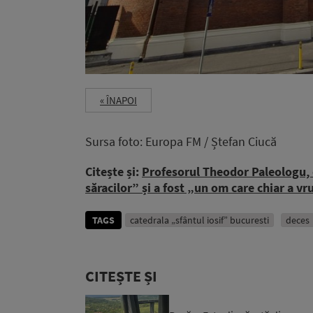
« ÎNAPOI
Sursa foto: Europa FM / Ștefan Ciucă
Citește și:
Profesorul Theodor Paleologu, d
săracilor” și a fost „un om care chiar a vru
TAGS
catedrala „sfântul iosif” bucuresti
deces
CITEȘTE ȘI