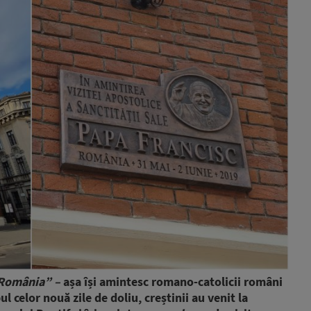
u România” –
așa își amintesc romano-catolicii români
l celor nouă zile de doliu, creștinii au venit la