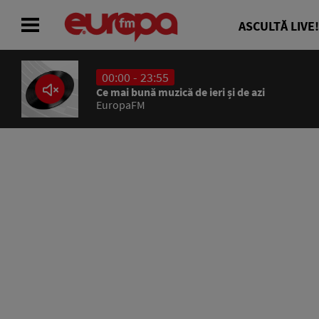
ASCULTĂ LIVE!
00:00 - 23:55
ACASĂ
Ce mai bună muzică de ieri și de azi
EuropaFM
ȘTIRI
RADIO
CONCURSURI
PODCAST
ASCULTĂ LIVE