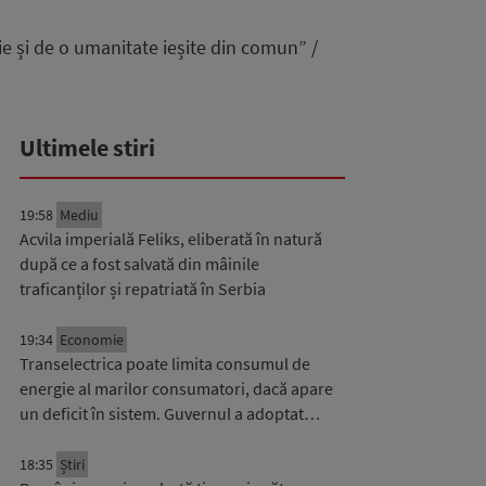
e și de o umanitate ieșite din comun” /
Ultimele stiri
19:58
Mediu
Acvila imperială Feliks, eliberată în natură
după ce a fost salvată din mâinile
traficanților și repatriată în Serbia
19:34
Economie
Transelectrica poate limita consumul de
energie al marilor consumatori, dacă apare
un deficit în sistem. Guvernul a adoptat…
18:35
Știri