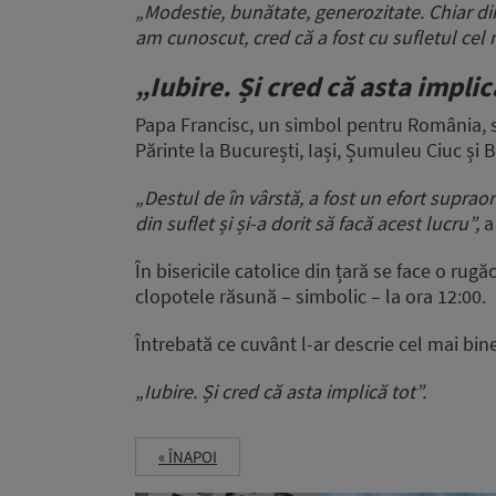
„Modestie, bunătate, generozitate. Chiar di
am cunoscut, cred că a fost cu sufletul cel 
„Iubire. Și cred că asta implic
Papa Francisc, un simbol pentru România, s
Părinte la București, Iași, Șumuleu Ciuc și B
„Destul de în vârstă, a fost un efort suprao
din suflet și și-a dorit să facă acest lucru”,
a
În bisericile catolice din țară se face o rugă
clopotele răsună – simbolic – la ora 12:00.
Întrebată ce cuvânt l-ar descrie cel mai bin
„Iubire. Și cred că asta implică tot”.
« ÎNAPOI