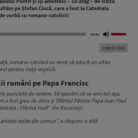
nului Pontif și își amintesc –
cu drag
– de vizita
ultăm pe Ștefan Ciucă, care a fost la Catedrala
 de vorbă cu romano-catolicii:
Use
00:00
Up/Down
Arrow
EMBED CODE
keys
to
eață, romano-catolicii au venit să aducă un ultim
increase
ând pentru viața veșnică:
or
decrease
ii români pe Papa Francisc
volume.
ate punctele de vedere. Să sperăm că va veni tot așa,
m a fost greu de atins și Sfântul Părinte Papa Ioan Paul
edrala „Sfântul Iosif” din București.
anitate ieșite din comun”,
a răspuns o altă