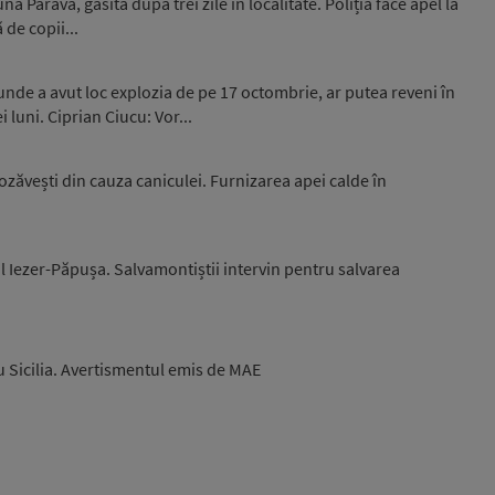
 Parava, găsită după trei zile în localitate. Poliția face apel la
 de copii...
unde a avut loc explozia de pe 17 octombrie, ar putea reveni în
luni. Ciprian Ciucu: Vor...
zăvești din cauza caniculei. Furnizarea apei calde în
l Iezer-Păpușa. Salvamontiștii intervin pentru salvarea
u Sicilia. Avertismentul emis de MAE