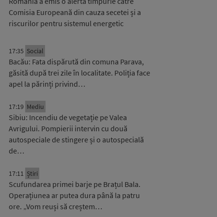
România a emis o alertă timpurie către
Comisia Europeană din cauza secetei și a
riscurilor pentru sistemul energetic
17:35
Social
Bacău: Fata dispărută din comuna Parava,
găsită după trei zile în localitate. Poliția face
apel la părinți privind…
17:19
Mediu
Sibiu: Incendiu de vegetație pe Valea
Avrigului. Pompierii intervin cu două
autospeciale de stingere și o autospecială
de…
17:11
Știri
Scufundarea primei barje pe Brațul Bala.
Operațiunea ar putea dura până la patru
ore. „Vom reuși să creștem…