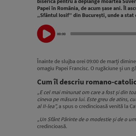
biserică pentru a deplânge moartea Suvera
Papei în România, de acum șase ani. Îl asc
„Sfântul Iosif” din București, unde a stat
Audio
00:00
Player
Înainte de slujba orei 09:00 de marți dimin
omagiu Papei Francisc. O rugăciune și un g
Cum îl descriu
romano-catolic
„E cel mai minunat om care a fost și din to
cineva pe măsura lui. Este greu de atins, cu
al II-lea”,
a spus o credincioasă venită la Cat
„Un Sfânt Părinte de o modestie și de o um
credincioasă.