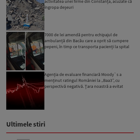
activitatea unei firme din Constanța, acuzate că
îngropa deșeuri
7000 de lei amendă pentru echipajul de
ambulanță din Bacău care a oprit să cumpere
pepeni, în timp ce transporta pacienți la spital
Agenția de evaluare financiară Moody`s a
menținut ratingul României la „Baa3”, cu
perspectivă negativă. Țara noastră a evitat
momentan retrogradarea...
Ultimele stiri