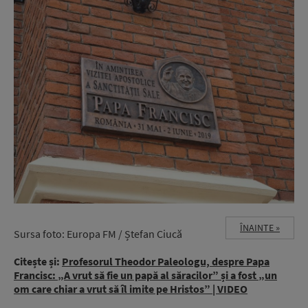
ÎNAINTE »
Sursa foto: Europa FM / Ștefan Ciucă
Citește și:
Profesorul Theodor Paleologu, despre Papa
Francisc: „A vrut să fie un papă al săracilor” și a fost „un
om care chiar a vrut să îl imite pe Hristos” | VIDEO