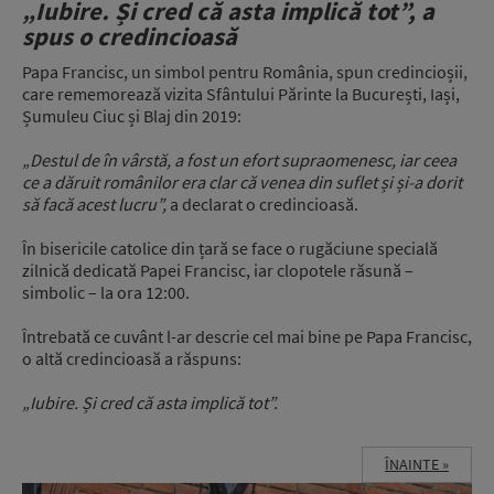
„Iubire. Și cred că asta implică tot”, a
spus o credincioasă
Papa Francisc, un simbol pentru România, spun credincioșii,
care rememorează vizita Sfântului Părinte la București, Iași,
Șumuleu Ciuc și Blaj din 2019:
„Destul de în vârstă, a fost un efort supraomenesc, iar ceea
ce a dăruit românilor era clar că venea din suflet și și-a dorit
să facă acest lucru”,
a declarat o credincioasă.
În bisericile catolice din țară se face o rugăciune specială
zilnică dedicată Papei Francisc, iar clopotele răsună –
simbolic – la ora 12:00.
Întrebată ce cuvânt l-ar descrie cel mai bine pe Papa Francisc,
o altă credincioasă a răspuns:
„Iubire. Și cred că asta implică tot”.
ÎNAINTE »