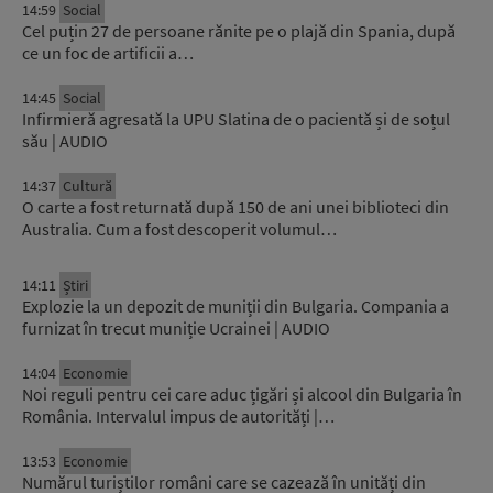
14:59
Social
Cel puțin 27 de persoane rănite pe o plajă din Spania, după
ce un foc de artificii a…
14:45
Social
Infirmieră agresată la UPU Slatina de o pacientă și de soțul
său | AUDIO
14:37
Cultură
O carte a fost returnată după 150 de ani unei biblioteci din
Australia. Cum a fost descoperit volumul…
14:11
Știri
Explozie la un depozit de muniții din Bulgaria. Compania a
furnizat în trecut muniție Ucrainei | AUDIO
14:04
Economie
Noi reguli pentru cei care aduc țigări și alcool din Bulgaria în
România. Intervalul impus de autorități |…
13:53
Economie
Numărul turiștilor români care se cazează în unități din