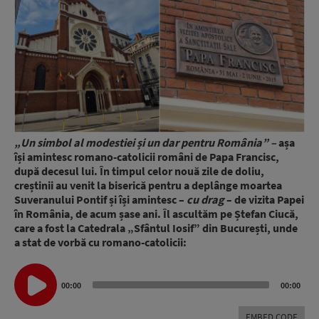
„Un simbol al modestiei și un dar pentru România” –
așa
își amintesc romano-catolicii români de Papa Francisc,
după decesul lui. În timpul celor nouă zile de doliu,
creștinii au venit la biserică pentru a deplânge moartea
Suveranului Pontif și își amintesc –
cu drag
– de vizita Papei
în România, de acum șase ani. Îl ascultăm pe Ștefan Ciucă,
care a fost la Catedrala „Sfântul Iosif” din București, unde
a stat de vorbă cu romano-catolicii:
Audio
00:00
00:00
Player
EMBED CODE