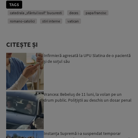
TAGS
catedrala „sfântul iosif” bucuresti
deces
papa francisc
romano-catolici
stiri interne
vatican
CITEȘTE ȘI
Infirmieră agresată la UPU Slatina de o pacientă
și de soțul său
Vrancea: Bebeluș de 11 luni, la volan pe un
drum public. Polițiștii au deschis un dosar penal
Instanța Supremă i-a suspendat temporar