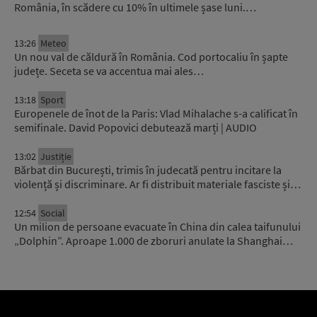
România, în scădere cu 10% în ultimele șase luni.…
13:26
Meteo
Un nou val de căldură în România. Cod portocaliu în șapte
județe. Seceta se va accentua mai ales…
13:18
Sport
Europenele de înot de la Paris: Vlad Mihalache s-a calificat în
semifinale. David Popovici debutează marți | AUDIO
13:02
Justiție
Bărbat din București, trimis în judecată pentru incitare la
violență și discriminare. Ar fi distribuit materiale fasciste și…
12:54
Social
Un milion de persoane evacuate în China din calea taifunului
„Dolphin”. Aproape 1.000 de zboruri anulate la Shanghai…