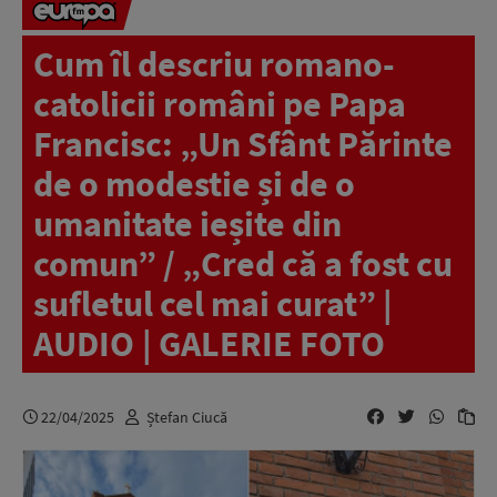
Cum îl descriu romano-
catolicii români pe Papa
Francisc: „Un Sfânt Părinte
de o modestie și de o
umanitate ieșite din
comun” / „Cred că a fost cu
sufletul cel mai curat” |
AUDIO | GALERIE FOTO
22/04/2025
Ștefan Ciucă