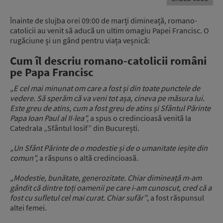
Înainte de slujba orei 09:00 de marți dimineață, romano-
catolicii au venit să aducă un ultim omagiu Papei Francisc. O
rugăciune și un gând pentru viața veșnică:
Cum îl descriu
romano-catolicii români
pe Papa Francisc
„E cel mai minunat om care a fost și din toate punctele de
vedere. Să sperăm că va veni tot așa, cineva pe măsura lui.
Este greu de atins, cum a fost greu de atins și Sfântul Părinte
Papa Ioan Paul al II-lea”,
a spus o credincioasă venită la
Catedrala „Sfântul Iosif” din București.
„Un Sfânt Părinte de o modestie și de o umanitate ieșite din
comun”,
a răspuns o altă credincioasă.
„Modestie, bunătate, generozitate. Chiar dimineață m-am
gândit că dintre toți oamenii pe care i-am cunoscut, cred că a
fost cu sufletul cel mai curat. Chiar sufăr”
, a fost răspunsul
altei femei.