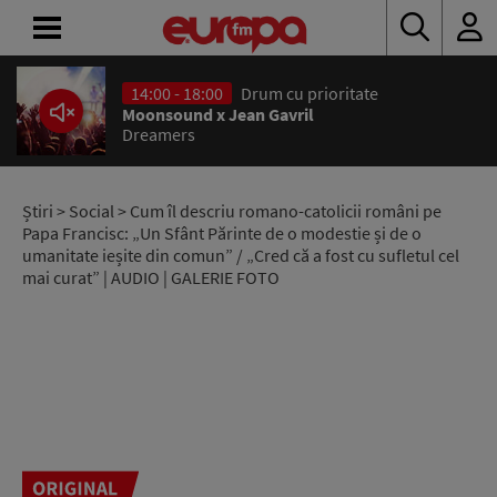
14:00 - 18:00
Drum cu prioritate
ACASĂ
Moonsound x Jean Gavril
Dreamers
ȘTIRI
RADIO
Știri
>
Social
> Cum îl descriu romano-catolicii români pe
Papa Francisc: „Un Sfânt Părinte de o modestie și de o
umanitate ieșite din comun” / „Cred că a fost cu sufletul cel
CONCURSURI
mai curat” | AUDIO | GALERIE FOTO
PODCAST
ASCULTĂ
LIVE