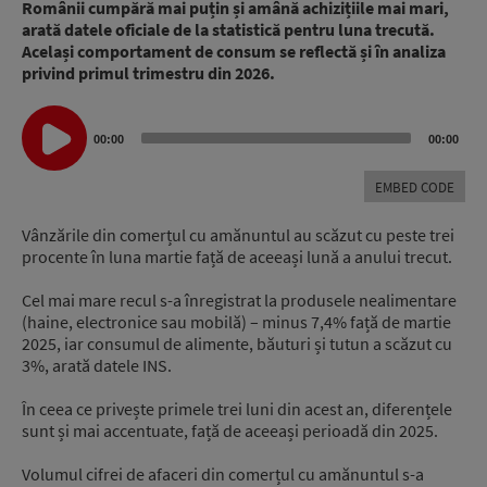
Românii cumpără mai puțin și amână achizițiile mai mari,
arată datele oficiale de la statistică pentru luna trecută.
Același comportament de consum se reflectă și în analiza
privind primul trimestru din 2026.
Audio
00:00
00:00
Player
EMBED CODE
Vânzările din comerțul cu amănuntul au scăzut cu peste trei
procente în luna martie față de aceeași lună a anului trecut.
Cel mai mare recul s-a înregistrat la produsele nealimentare
(haine, electronice sau mobilă) – minus 7,4% față de martie
2025, iar consumul de alimente, băuturi și tutun a scăzut cu
3%, arată datele INS.
În ceea ce privește primele trei luni din acest an, diferențele
sunt și mai accentuate, față de aceeași perioadă din 2025.
Volumul cifrei de afaceri din comerțul cu amănuntul s-a