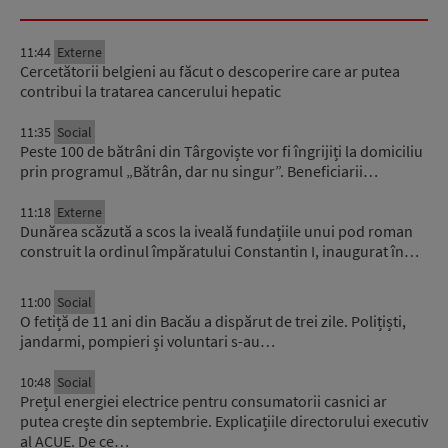
11:44
Externe
Cercetătorii belgieni au făcut o descoperire care ar putea
contribui la tratarea cancerului hepatic
11:35
Social
Peste 100 de bătrâni din Târgoviște vor fi îngrijiți la domiciliu
prin programul „Bătrân, dar nu singur”. Beneficiarii…
11:18
Externe
Dunărea scăzută a scos la iveală fundațiile unui pod roman
construit la ordinul împăratului Constantin I, inaugurat în…
11:00
Social
O fetiță de 11 ani din Bacău a dispărut de trei zile. Polițiști,
jandarmi, pompieri și voluntari s-au…
10:48
Social
Prețul energiei electrice pentru consumatorii casnici ar
putea crește din septembrie. Explicațiile directorului executiv
al ACUE. De ce…