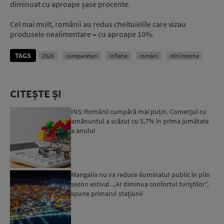
diminuat cu aproape șase procente.
Cel mai mult, românii au redus cheltuielile care vizau
produsele nealimentare
–
cu aproape 10%.
TAGS
2026
cumparaturi
inflatie
români
stiri interne
CITEȘTE ȘI
INS: Românii cumpără mai puțin. Comerțul cu
amănuntul a scăzut cu 5,7% în prima jumătate
a anului
Mangalia nu va reduce iluminatul public în plin
sezon estival. „Ar diminua confortul turiștilor”,
spune primarul stațiunii