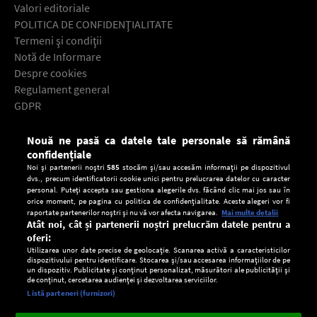
Valori editoriale
POLITICA DE CONFIDENŢIALITATE
Termeni şi condiţii
Notă de Informare
Despre cookies
Regulament general
GDPR
Contact
Nouă ne pasă ca datele tale personale să rămână
Descarcă gratuit aplicaţia Europa FM pentru smartphone:
confidențiale
Noi și partenerii noștri
585
stocăm și/sau accesăm informații pe dispozitivul
dvs., precum identificatorii cookie unici pentru prelucrarea datelor cu caracter
personal. Puteți accepta sau gestiona alegerile dvs. făcând clic mai jos sau în
orice moment, pe pagina cu politica de confidențialitate. Aceste alegeri vor fi
raportate partenerilor noștri și nu vă vor afecta navigarea.
Mai multe detalii
Atât noi, cât și partenerii noștri prelucrăm datele pentru a
oferi:
Utilizarea unor date precise de geolocație. Scanarea activă a caracteristicilor
dispozitivului pentru identificare. Stocarea și/sau accesarea informațiilor de pe
un dispozitiv. Publicitate și conținut personalizat, măsurători ale publicității și
de conținut, cercetarea audienței și dezvoltarea serviciilor.
Setări:
Listă parteneri (furnizori)
Ascultă Europa FM în aplicație
Dark