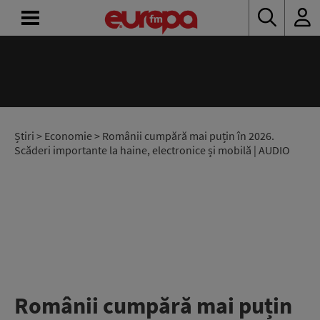
ACASĂ
ȘTIRI
RADIO
Știri
>
Economie
> Românii cumpără mai puțin în 2026.
Scăderi importante la haine, electronice și mobilă | AUDIO
CONCURSURI
PODCAST
ASCULTĂ
LIVE
Românii cumpără mai puțin