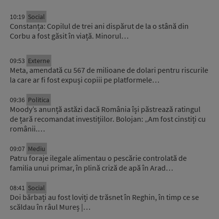
10:19
Social
Constanța: Copilul de trei ani dispărut de la o stână din
Corbu a fost găsit în viață. Minorul…
09:53
Externe
Meta, amendată cu 567 de milioane de dolari pentru riscurile
la care ar fi fost expuși copiii pe platformele…
09:36
Politica
Moody’s anunță astăzi dacă România își păstrează ratingul
de țară recomandat investițiilor. Bolojan: „Am fost cinstiți cu
românii.…
09:07
Mediu
Patru foraje ilegale alimentau o pescărie controlată de
familia unui primar, în plină criză de apă în Arad…
08:41
Social
Doi bărbați au fost loviți de trăsnet în Reghin, în timp ce se
scăldau în râul Mureș |…