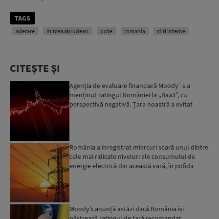
TAGS
aderare
mircea abrudean
ocde
romania
stiri interne
CITEȘTE ȘI
Agenția de evaluare financiară Moody`s a
menținut ratingul României la „Baa3”, cu
perspectivă negativă. Țara noastră a evitat
momentan retrogradarea...
România a înregistrat miercuri seară unul dintre
cele mai ridicate niveluri ale consumului de
energie electrică din această vară, în pofida
apelului l...
Moody’s anunță astăzi dacă România își
păstrează ratingul de țară recomandat