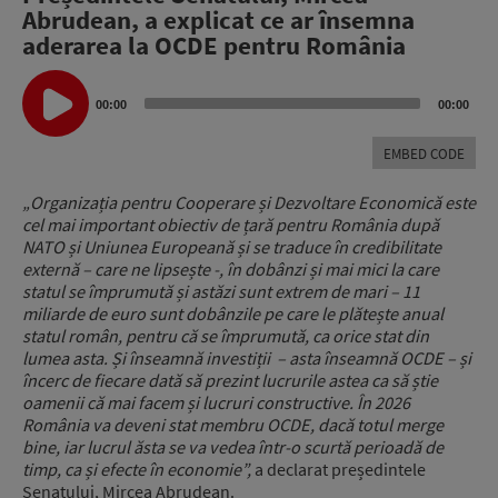
Abrudean, a explicat ce ar însemna
aderarea la OCDE pentru România
Audio
Player
00:00
00:00
EMBED CODE
„Organizația pentru Cooperare și Dezvoltare Economică este
cel mai important obiectiv de țară pentru România după
NATO și Uniunea Europeană și se traduce în credibilitate
externă – care ne lipsește -, în dobânzi și mai mici la care
statul se împrumută și astăzi sunt extrem de mari – 11
miliarde de euro sunt dobânzile pe care le plătește anual
statul român, pentru că se împrumută, ca orice stat din
lumea asta. Și înseamnă investiții – asta înseamnă OCDE – și
încerc de fiecare dată să prezint lucrurile astea ca să știe
oamenii că mai facem și lucruri constructive. În 2026
România va deveni stat membru OCDE, dacă totul merge
bine, iar lucrul ăsta se va vedea într-o scurtă perioadă de
timp, ca și efecte în economie”,
a declarat președintele
Senatului, Mircea Abrudean.