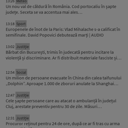
13:26
Meteo
Un nou val de căldură în România. Cod portocaliu în șapte
județe. Seceta se va accentua mai ales…
13:18
Sport
Europenele de înot de la Paris: Vlad Mihalache s-a calificat în
semifinale. David Popovici debutează marți | AUDIO
13:02
Justiție
Bărbat din București, trimis în judecată pentru incitare la
violență și discriminare. Ar fi distribuit materiale fasciste și…
12:54
Social
Un milion de persoane evacuate în China din calea taifunului
„Dolphin”. Aproape 1.000 de zboruri anulate la Shanghai…
12:47
Justiție
Cele șapte persoane care au atacat o ambulanță în județul
Cluj, arestate preventiv pentru 30 de zile. Măsuri…
12:31
Justiție
Procuror reținut pentru 24 de ore, după ce ar fi tras cu arma