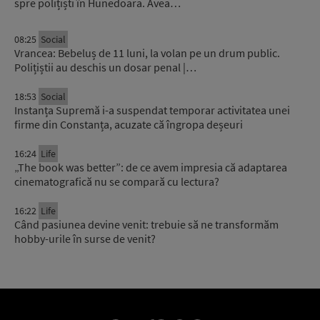
spre polițiști în Hunedoara. Avea…
08:25
Social
Vrancea: Bebeluș de 11 luni, la volan pe un drum public.
Polițiștii au deschis un dosar penal |…
18:53
Social
Instanța Supremă i-a suspendat temporar activitatea unei
firme din Constanța, acuzate că îngropa deșeuri
16:24
Life
„The book was better”: de ce avem impresia că adaptarea
cinematografică nu se compară cu lectura?
16:22
Life
Când pasiunea devine venit: trebuie să ne transformăm
hobby-urile în surse de venit?