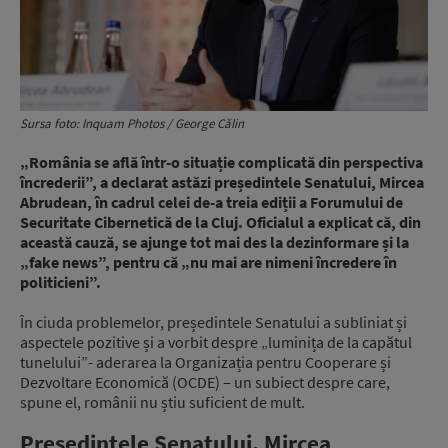
Sursa foto: Inquam Photos / George Călin
„România se află într-o situație complicată din perspectiva
încrederii”, a declarat astăzi președintele Senatului, Mircea
Abrudean, în cadrul celei de-a treia ediții a Forumului de
Securitate Cibernetică de la Cluj. Oficialul a explicat că, din
această cauză, se ajunge tot mai des la dezinformare și la
„fake news”, pentru că „nu mai are nimeni încredere în
politicieni”.
În ciuda problemelor, președintele Senatului a subliniat și
aspectele pozitive și a vorbit despre „luminița de la capătul
tunelului”- aderarea la Organizația pentru Cooperare și
Dezvoltare Economică (OCDE) – un subiect despre care,
spune el, românii nu știu suficient de mult.
Președintele Senatului, Mircea