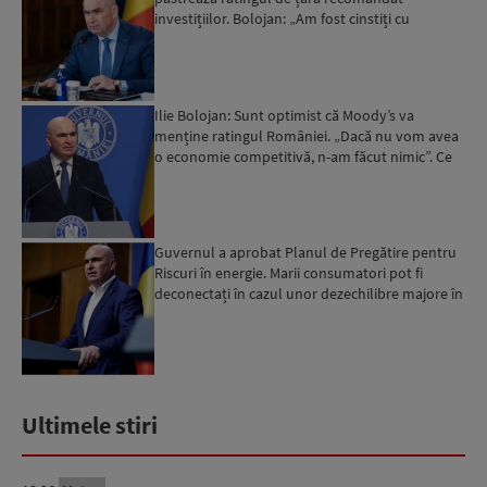
investițiilor. Bolojan: „Am fost cinstiți cu
românii. Am muncit din greu”...
Ilie Bolojan: Sunt optimist că Moody’s va
menține ratingul României. „Dacă nu vom avea
o economie competitivă, n-am făcut nimic”. Ce
spune despre viit...
Guvernul a aprobat Planul de Pregătire pentru
Riscuri în energie. Marii consumatori pot fi
deconectați în cazul unor dezechilibre majore în
sistemul e...
Ultimele stiri