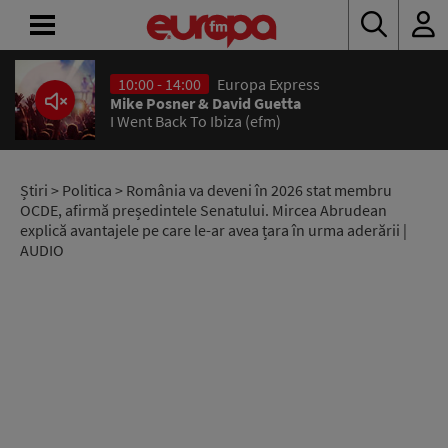
10:00 - 14:00
Europa Express
ACASĂ
Mike Posner & David Guetta
I Went Back To Ibiza (efm)
ȘTIRI
RADIO
Știri
>
Politica
> România va deveni în 2026 stat membru
OCDE, afirmă președintele Senatului. Mircea Abrudean
explică avantajele pe care le-ar avea țara în urma aderării |
CONCURSURI
AUDIO
PODCAST
ASCULTĂ
LIVE