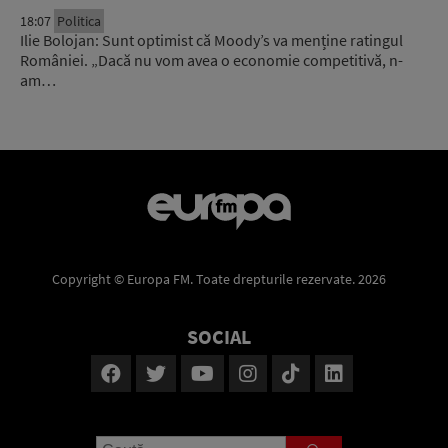
18:07
Politica
Ilie Bolojan: Sunt optimist că Moody’s va menține ratingul
României. „Dacă nu vom avea o economie competitivă, n-
am…
Copyright © Europa FM. Toate drepturile rezervate. 2026
SOCIAL