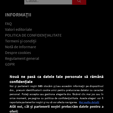
INFORMAŢII
FAQ
Valori editoriale
POLITICA DE CONFIDENŢIALITATE
Termeni şi condiţii
Notă de Informare
Despre cookies
Regulament general
GDPR
Contact
Nouă ne pasă ca datele tale personale să rămână
Descarcă gratuit aplicaţia Europa FM pentru smartphone:
confidențiale
Noi și partenerii noștri
585
stocăm și/sau accesăm informații pe dispozitivul
dvs., precum identificatorii cookie unici pentru prelucrarea datelor cu caracter
personal. Puteți accepta sau gestiona alegerile dvs. făcând clic mai jos sau în
orice moment, pe pagina cu politica de confidențialitate. Aceste alegeri vor fi
raportate partenerilor noștri și nu vă vor afecta navigarea.
Mai multe detalii
Atât noi, cât și partenerii noștri prelucrăm datele pentru a
oferi: