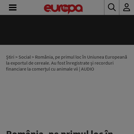
ACASĂ
ȘTIRI
RADIO
Știri
>
Social
> România, pe primul loc în Uniunea Europeană
la exportul de cereale. Au fost înregistrate și recorduri
financiare la comerțul cu animale vii | AUDIO
CONCURSURI
PODCAST
ASCULTĂ
LIVE