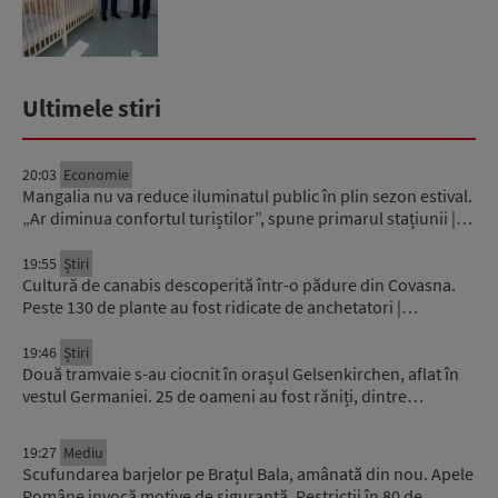
Ultimele stiri
20:03
Economie
Mangalia nu va reduce iluminatul public în plin sezon estival.
„Ar diminua confortul turiștilor”, spune primarul stațiunii |…
19:55
Știri
Cultură de canabis descoperită într-o pădure din Covasna.
Peste 130 de plante au fost ridicate de anchetatori |…
19:46
Știri
Două tramvaie s-au ciocnit în orașul Gelsenkirchen, aflat în
vestul Germaniei. 25 de oameni au fost răniți, dintre…
19:27
Mediu
Scufundarea barjelor pe Brațul Bala, amânată din nou. Apele
Române invocă motive de siguranță. Restricții în 80 de…