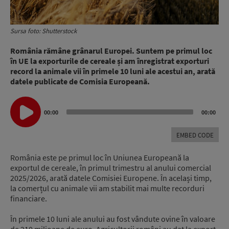
Sursa foto: Shutterstock
România rămâne grânarul Europei. Suntem pe primul loc
în UE la exporturile de cereale și am înregistrat exporturi
record la animale vii în primele 10 luni ale acestui an, arată
datele publicate de Comisia Europeană.
Audio
00:00
00:00
Player
EMBED CODE
România este pe primul loc în Uniunea Europeană la
exportul de cereale, în primul trimestru al anului comercial
2025/2026, arată datele Comisiei Europene. În același timp,
la comerțul cu animale vii am stabilit mai multe recorduri
financiare.
În primele 10 luni ale anului au fost vândute ovine în valoare
de 210 milioane de euro. Agricultorii români au dat la export