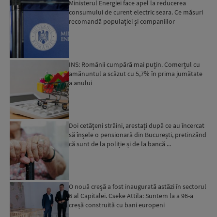
Ministerul Energiei face apel la reducerea
consumului de curent electric seara. Ce măsuri
recomandă populației și companiilor
INS: Românii cumpără mai puțin. Comerțul cu
amănuntul a scăzut cu 5,7% în prima jumătate
a anului
Doi cetățeni străini, arestați după ce au încercat
să înșele o pensionară din București, pretinzând
că sunt de la poliție și de la bancă ...
O nouă creșă a fost inaugurată astăzi în sectorul
6 al Capitalei. Cseke Attila: Suntem la a 96-a
creșă construită cu bani europeni