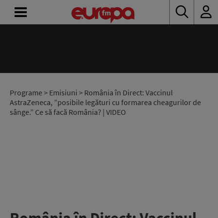
ACASĂ
ȘTIRI
RADIO
Programe
>
Emisiuni
> România în Direct: Vaccinul
AstraZeneca, ”posibile legături cu formarea cheagurilor de
sânge.” Ce să facă România? | VIDEO
CONCURSURI
PODCAST
ASCULTĂ
LIVE