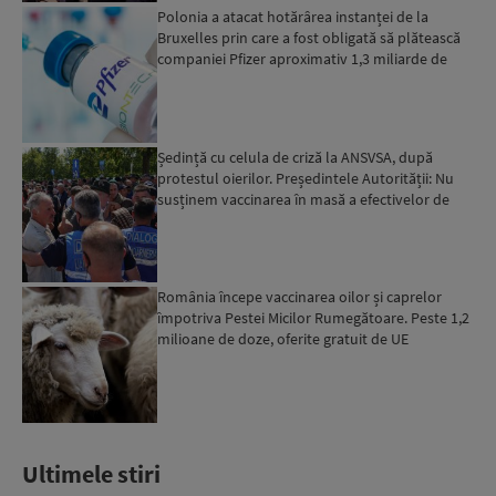
Polonia a atacat hotărârea instanței de la
Bruxelles prin care a fost obligată să plătească
companiei Pfizer aproximativ 1,3 miliarde de
euro
Ședință cu celula de criză la ANSVSA, după
protestul oierilor. Președintele Autorității: Nu
susținem vaccinarea în masă a efectivelor de
ovine...
România începe vaccinarea oilor și caprelor
împotriva Pestei Micilor Rumegătoare. Peste 1,2
milioane de doze, oferite gratuit de UE
Ultimele stiri