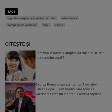
TAGS
agentia europeana a medicamentului
astra zeneca
campania de vaccinare
rapel
vaccin
CITEȘTE ȘI
România în Direct. Campioni la rujeolă. De ce nu
ne vaccinăm copiii?
George Roman, reprezentantul Asociației
Salvați Copiii: „Sunt medici care spun că
vaccinarea este un atentat la adresa copiilor.
Acest lucru nu poate ...