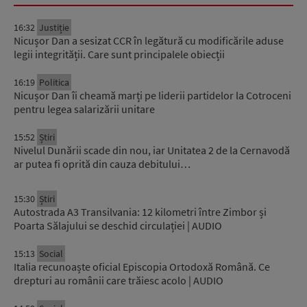
16:32
Justiție
Nicușor Dan a sesizat CCR în legătură cu modificările aduse
legii integrității. Care sunt principalele obiecții
16:19
Politica
Nicușor Dan îi cheamă marți pe liderii partidelor la Cotroceni
pentru legea salarizării unitare
15:52
Știri
Nivelul Dunării scade din nou, iar Unitatea 2 de la Cernavodă
ar putea fi oprită din cauza debitului…
15:30
Știri
Autostrada A3 Transilvania: 12 kilometri între Zimbor și
Poarta Sălajului se deschid circulației | AUDIO
15:13
Social
Italia recunoaște oficial Episcopia Ortodoxă Română. Ce
drepturi au românii care trăiesc acolo | AUDIO