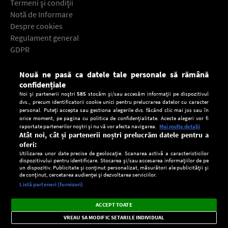
Termeni şi condiţii
Notă de Informare
Despre cookies
Regulament general
GDPR
Contact
Nouă ne pasă ca datele tale personale să rămână
Descarcă gratuit aplicaţia Europa FM pentru smartphone:
confidențiale
Noi și partenerii noștri
585
stocăm și/sau accesăm informații pe dispozitivul
dvs., precum identificatorii cookie unici pentru prelucrarea datelor cu caracter
personal. Puteți accepta sau gestiona alegerile dvs. făcând clic mai jos sau în
orice moment, pe pagina cu politica de confidențialitate. Aceste alegeri vor fi
raportate partenerilor noștri și nu vă vor afecta navigarea.
Mai multe detalii
Atât noi, cât și partenerii noștri prelucrăm datele pentru a
oferi:
Utilizarea unor date precise de geolocație. Scanarea activă a caracteristicilor
dispozitivului pentru identificare. Stocarea și/sau accesarea informațiilor de pe
un dispozitiv. Publicitate și conținut personalizat, măsurători ale publicității și
de conținut, cercetarea audienței și dezvoltarea serviciilor.
Setări:
Listă parteneri (furnizori)
Ascultă Europa FM în aplicație
Dark
×
Instalează
Radio live, podcasturi, știri și alerte
ACCEPT TOATE
Mode
importante.
VREAU SA MODIFIC SETARILE INDIVIDUAL
CONFIDENŢIALITATE