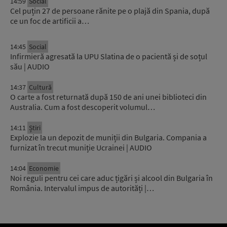
14:59
Social
Cel puțin 27 de persoane rănite pe o plajă din Spania, după
ce un foc de artificii a…
14:45
Social
Infirmieră agresată la UPU Slatina de o pacientă și de soțul
său | AUDIO
14:37
Cultură
O carte a fost returnată după 150 de ani unei biblioteci din
Australia. Cum a fost descoperit volumul…
14:11
Știri
Explozie la un depozit de muniții din Bulgaria. Compania a
furnizat în trecut muniție Ucrainei | AUDIO
14:04
Economie
Noi reguli pentru cei care aduc țigări și alcool din Bulgaria în
România. Intervalul impus de autorități |…