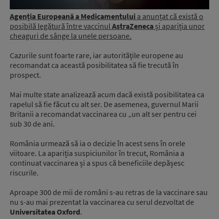
Agenția Europeană a Medicamentului
a anunțat că există o
posibilă legătură între vaccinul
AstraZeneca
și apariția unor
cheaguri de sânge la unele persoane.
Cazurile sunt foarte rare, iar autoritățile europene au
recomandat ca această posibilitatea să fie trecută în
prospect.
Mai multe state analizează acum dacă există posibilitatea ca
rapelul să fie făcut cu alt ser. De asemenea, guvernul Marii
Britanii a recomandat vaccinarea cu „un alt ser pentru cei
sub 30 de ani.
România urmează să ia o decizie în acest sens în orele
viitoare. La apariția suspiciunilor în trecut, România a
continuat vaccinarea și a spus că beneficiile depășesc
riscurile.
Aproape 300 de mii de români s-au retras de la vaccinare sau
nu s-au mai prezentat la vaccinarea cu serul dezvoltat de
Universitatea Oxford
.