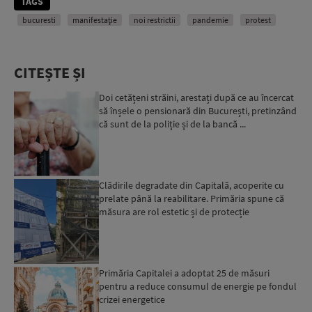
TAGS
bucuresti
manifestație
noi restrictii
pandemie
protest
CITEȘTE ȘI
Doi cetățeni străini, arestați după ce au încercat
să înșele o pensionară din București, pretinzând
că sunt de la poliție și de la bancă ...
Clădirile degradate din Capitală, acoperite cu
prelate până la reabilitare. Primăria spune că
măsura are rol estetic și de protecție
Primăria Capitalei a adoptat 25 de măsuri
pentru a reduce consumul de energie pe fondul
crizei energetice