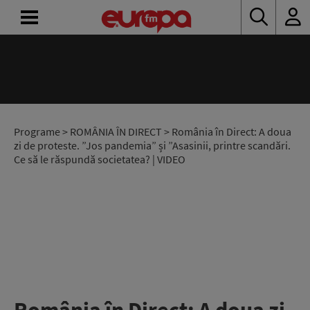
ACASĂ
ȘTIRI
RADIO
Programe
>
ROMÂNIA ÎN DIRECT
> România în Direct: A doua
zi de proteste. ”Jos pandemia” și ”Asasinii, printre scandări.
Ce să le răspundă societatea? | VIDEO
CONCURSURI
PODCAST
ASCULTĂ
LIVE