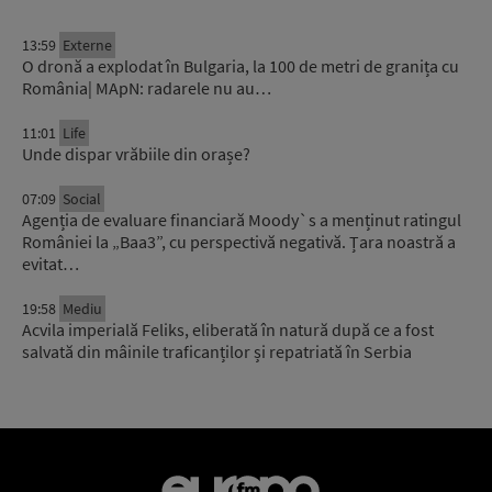
13:59
Externe
O dronă a explodat în Bulgaria, la 100 de metri de granița cu
România| MApN: radarele nu au…
11:01
Life
Unde dispar vrăbiile din orașe?
07:09
Social
Agenția de evaluare financiară Moody`s a menținut ratingul
României la „Baa3”, cu perspectivă negativă. Țara noastră a
evitat…
19:58
Mediu
Acvila imperială Feliks, eliberată în natură după ce a fost
salvată din mâinile traficanților și repatriată în Serbia