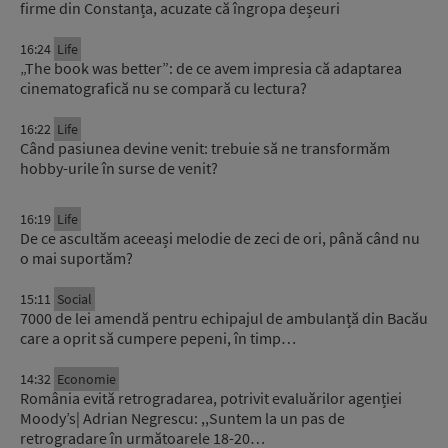
firme din Constanța, acuzate că îngropa deșeuri
16:24
Life
„The book was better”: de ce avem impresia că adaptarea
cinematografică nu se compară cu lectura?
16:22
Life
Când pasiunea devine venit: trebuie să ne transformăm
hobby-urile în surse de venit?
16:19
Life
De ce ascultăm aceeași melodie de zeci de ori, până când nu
o mai suportăm?
15:11
Social
7000 de lei amendă pentru echipajul de ambulanță din Bacău
care a oprit să cumpere pepeni, în timp…
14:32
Economie
România evită retrogradarea, potrivit evaluărilor agenției
Moody’s| Adrian Negrescu: ,,Suntem la un pas de
retrogradare în următoarele 18-20…