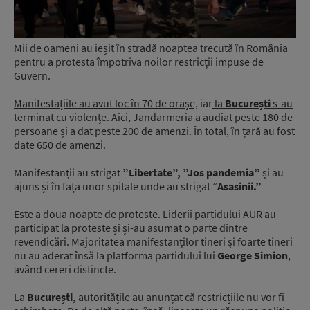
Mii de oameni au ieșit în stradă noaptea trecută în România
pentru a protesta împotriva noilor restricții impuse de
Guvern.
Manifestațiile au avut loc în 70 de orașe,
iar
la
București
s-au
terminat cu violențe
. Aici,
Jandarmeria a audiat peste 180 de
persoane și a dat peste 200 de amenzi.
În total, în țară au fost
date 650 de amenzi.
Manifestanții au strigat
”Libertate”, ”Jos pandemia”
și au
ajuns și în fața unor spitale unde au strigat ”
Asasinii.”
Este a doua noapte de proteste. Liderii partidului AUR au
participat la proteste și și-au asumat o parte dintre
revendicări. Majoritatea manifestanților tineri și foarte tineri
nu au aderat însă la platforma partidului lui
George Simion
,
având cereri distincte.
La
București,
autoritățile au anunțat că restricțiile nu vor fi