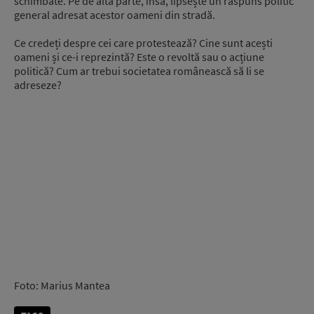
schimbate. Pe de altă parte, însă, lipsește un răspuns politic
general adresat acestor oameni din stradă.
Ce credeți despre cei care protestează? Cine sunt acești
oameni și ce-i reprezintă? Este o revoltă sau o acțiune
politică? Cum ar trebui societatea românească să li se
adreseze?
Foto: Marius Mantea