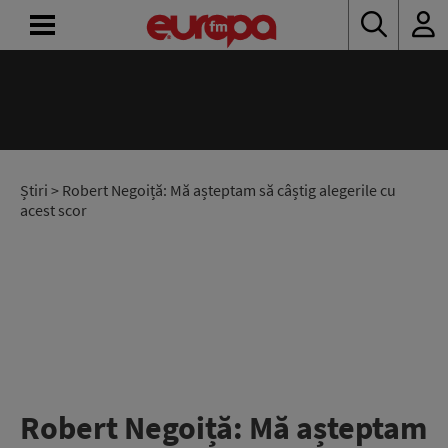
ACASĂ
ȘTIRI
RADIO
Știri
> Robert Negoiță: Mă așteptam să câștig alegerile cu
acest scor
CONCURSURI
PODCAST
ASCULTĂ
LIVE
Robert Negoiță: Mă așteptam