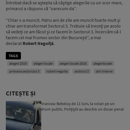
Întrebat dacă se aştepta să câştige alegerile cu un scor mare,
primarul a răspuns că “oarecum da”.
“Chiar s-a muncit. Patru ani de zile am muncit foarte mult şi
chiar am transformat Sectorul 3. Trebuie să treceţi pe acolo
să vedeţi ce am făcut şi ce facem în Sectorul 3. Încercăm să-l
facem cel mai frumos sector din Bucureşti”, a mai
declarat
Robert Negoiță
.
TAGS
alegeri 2016
alegeri locale
alegeri locale 2016
alegerilocale
primaria sectorului 3
robert negoita
sectorul 3
stiri interne
CITEȘTE ȘI
Vrancea: Bebeluș de 11 luni, la volan pe un
drum public. Polițiștii au deschis un dosar penal