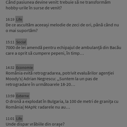
Când pasiunea devine venit: trebuie să ne transformăm
hobby-urile în surse de venit?
16:19
Life
De ce ascultăm aceeași melodie de zeci de ori, până când nu
o mai suportăm?
15:11
Social
7000 de lei amendă pentru echipajul de ambulanță din Bacău
care a oprit să cumpere pepeni, în timp…
14:32
Economie
România evită retrogradarea, potrivit evaluărilor agenției
Moody’s| Adrian Negrescu: ,,Suntem la un pas de
retrogradare în următoarele 18-20…
13:59
Externe
O dronă a explodat în Bulgaria, la 100 de metri de granița cu
România| MApN: radarele nu au…
11:01
Life
Unde dispar vrăbiile din orașe?