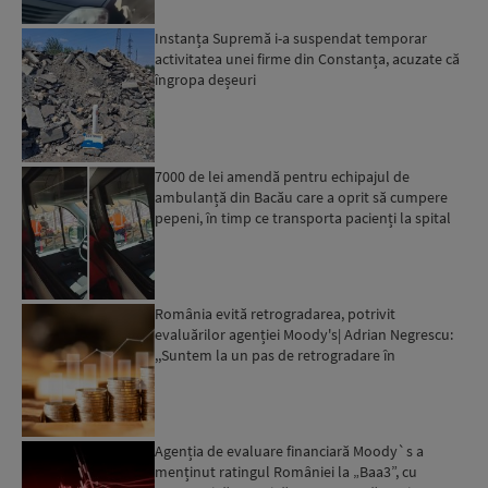
Instanța Supremă i-a suspendat temporar
activitatea unei firme din Constanța, acuzate că
îngropa deșeuri
7000 de lei amendă pentru echipajul de
ambulanță din Bacău care a oprit să cumpere
pepeni, în timp ce transporta pacienți la spital
România evită retrogradarea, potrivit
evaluărilor agenției Moody's| Adrian Negrescu:
,,Suntem la un pas de retrogradare în
următoarele 18-20 de luni, ...
Agenția de evaluare financiară Moody`s a
menținut ratingul României la „Baa3”, cu