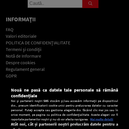
INFORMAŢII
FAQ
Valori editoriale
POLITICA DE CONFIDENŢIALITATE
Termeni şi condiţii
Notă de Informare
Despre cookies
Regulament general
GDPR
Contact
Nouă ne pasă ca datele tale personale să rămână
Descarcă gratuit aplicaţia Europa FM pentru smartphone:
confidențiale
Noi și partenerii noștri
585
stocăm și/sau accesăm informații pe dispozitivul
dvs., precum identificatorii cookie unici pentru prelucrarea datelor cu caracter
personal. Puteți accepta sau gestiona alegerile dvs. făcând clic mai jos sau în
orice moment, pe pagina cu politica de confidențialitate. Aceste alegeri vor fi
raportate partenerilor noștri și nu vă vor afecta navigarea.
Mai multe detalii
Atât noi, cât și partenerii noștri prelucrăm datele pentru a