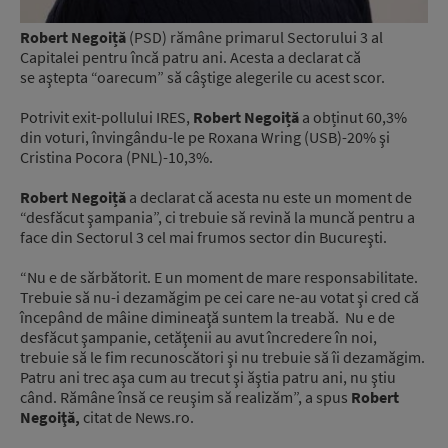
Robert Negoiță
(PSD) rămâne primarul Sectorului 3 al
Capitalei pentru încă patru ani. Acesta a declarat că
se aştepta “oarecum” să câştige alegerile cu acest scor.
Potrivit exit-pollului IRES,
Robert Negoiță
a obținut 60,3%
din voturi, învingându-le pe Roxana Wring (USB)-20% şi
Cristina Pocora (PNL)-10,3%.
Robert Negoiță
a declarat că acesta nu este un moment de
“desfăcut şampania”, ci trebuie să revină la muncă pentru a
face din Sectorul 3 cel mai frumos sector din Bucureşti.
“Nu e de sărbătorit. E un moment de mare responsabilitate.
Trebuie să nu-i dezamăgim pe cei care ne-au votat şi cred că
începând de mâine dimineaţă suntem la treabă. Nu e de
desfăcut şampanie, cetăţenii au avut încredere în noi,
trebuie să le fim recunoscători şi nu trebuie să îi dezamăgim.
Patru ani trec aşa cum au trecut şi ăştia patru ani, nu ştiu
când. Rămâne însă ce reuşim să realizăm”, a spus
Robert
Negoiţă,
citat de News.ro.