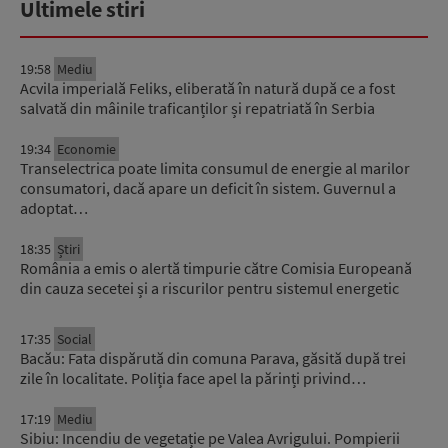
Ultimele stiri
19:58
Mediu
Acvila imperială Feliks, eliberată în natură după ce a fost
salvată din mâinile traficanților și repatriată în Serbia
19:34
Economie
Transelectrica poate limita consumul de energie al marilor
consumatori, dacă apare un deficit în sistem. Guvernul a
adoptat…
18:35
Știri
România a emis o alertă timpurie către Comisia Europeană
din cauza secetei și a riscurilor pentru sistemul energetic
17:35
Social
Bacău: Fata dispărută din comuna Parava, găsită după trei
zile în localitate. Poliția face apel la părinți privind…
17:19
Mediu
Sibiu: Incendiu de vegetație pe Valea Avrigului. Pompierii