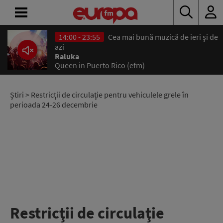
14:00 - 23:55
Cea mai bună muzică de ieri și de
ACASĂ
azi
Raluka
Queen in Puerto Rico (efm)
ȘTIRI
RADIO
Știri
> Restricţii de circulaţie pentru vehiculele grele în
perioada 24-26 decembrie
CONCURSURI
PODCAST
ASCULTĂ
LIVE
Restricţii de circulaţie