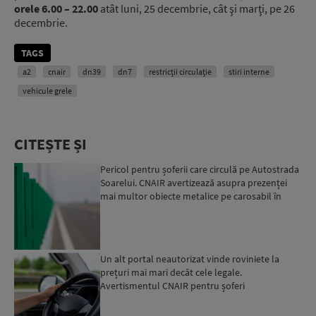
orele 6.00 – 22.00
atât luni, 25 decembrie, cât şi marţi, pe 26
decembrie.
TAGS
a2
cnair
dn39
dn7
restricții circulație
stiri interne
vehicule grele
CITEȘTE ȘI
Pericol pentru șoferii care circulă pe Autostrada
Soarelui. CNAIR avertizează asupra prezenței
mai multor obiecte metalice pe carosabil în
ultimele zi...
Un alt portal neautorizat vinde roviniete la
prețuri mai mari decât cele legale.
Avertismentul CNAIR pentru șoferi