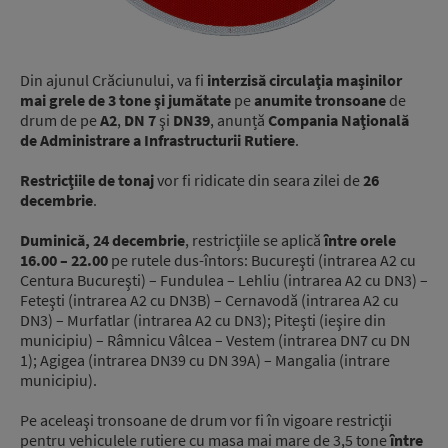
Din ajunul Crăciunului, va fi
interzisă circulaţia maşinilor
mai grele de 3 tone şi jumătate
pe
anumite tronsoane
de
drum de pe
A2
,
DN 7
şi
DN39
, anunță
Compania Naţională
de Administrare a Infrastructurii Rutiere
.
Restricţiile de tonaj
vor fi ridicate din seara zilei de
26
decembrie
.
Duminică, 24 decembrie
, restricţiile se aplică
între orele
16.00 – 22.00
pe rutele dus-întors: Bucureşti (intrarea A2 cu
Centura Bucureşti) – Fundulea – Lehliu (intrarea A2 cu DN3) –
Feteşti (intrarea A2 cu DN3B) – Cernavodă (intrarea A2 cu
DN3) – Murfatlar (intrarea A2 cu DN3); Piteşti (ieşire din
municipiu) – Râmnicu Vâlcea – Vestem (intrarea DN7 cu DN
1); Agigea (intrarea DN39 cu DN 39A) – Mangalia (intrare
municipiu).
Pe aceleaşi tronsoane de drum vor fi în vigoare restricţii
pentru vehiculele rutiere cu masa mai mare de 3,5 tone
între