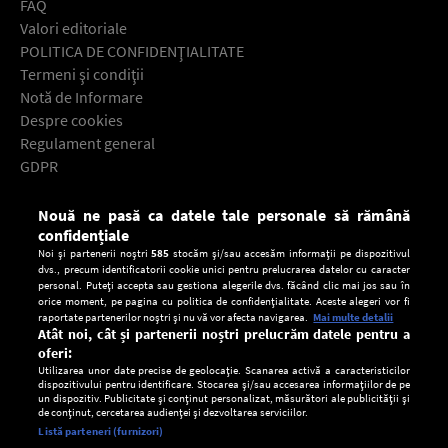
FAQ
Valori editoriale
POLITICA DE CONFIDENŢIALITATE
Termeni şi condiţii
Notă de Informare
Despre cookies
Regulament general
GDPR
Contact
Nouă ne pasă ca datele tale personale să rămână
Descarcă gratuit aplicaţia Europa FM pentru smartphone:
confidențiale
Noi și partenerii noștri
585
stocăm și/sau accesăm informații pe dispozitivul
dvs., precum identificatorii cookie unici pentru prelucrarea datelor cu caracter
personal. Puteți accepta sau gestiona alegerile dvs. făcând clic mai jos sau în
orice moment, pe pagina cu politica de confidențialitate. Aceste alegeri vor fi
raportate partenerilor noștri și nu vă vor afecta navigarea.
Mai multe detalii
Atât noi, cât și partenerii noștri prelucrăm datele pentru a
oferi:
Utilizarea unor date precise de geolocație. Scanarea activă a caracteristicilor
dispozitivului pentru identificare. Stocarea și/sau accesarea informațiilor de pe
un dispozitiv. Publicitate și conținut personalizat, măsurători ale publicității și
de conținut, cercetarea audienței și dezvoltarea serviciilor.
Setări:
Listă parteneri (furnizori)