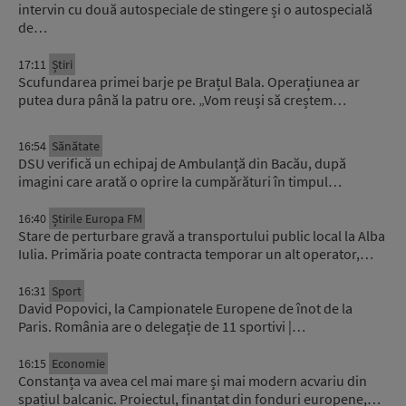
intervin cu două autospeciale de stingere și o autospecială
de…
17:11
Știri
Scufundarea primei barje pe Brațul Bala. Operațiunea ar
putea dura până la patru ore. „Vom reuși să creștem…
16:54
Sănătate
DSU verifică un echipaj de Ambulanță din Bacău, după
imagini care arată o oprire la cumpărături în timpul…
16:40
Știrile Europa FM
Stare de perturbare gravă a transportului public local la Alba
Iulia. Primăria poate contracta temporar un alt operator,…
16:31
Sport
David Popovici, la Campionatele Europene de înot de la
Paris. România are o delegație de 11 sportivi |…
16:15
Economie
Constanța va avea cel mai mare și mai modern acvariu din
spațiul balcanic. Proiectul, finanțat din fonduri europene,…