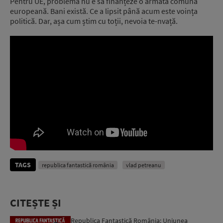
Pentru UE, problema nu e să finanțeze o armată comună
europeană. Bani există. Ce a lipsit până acum este voința
politică. Dar, așa cum știm cu toții, nevoia te-nvață.
TAGS
republica fantastică românia
vlad petreanu
CITEȘTE ȘI
Republica Fantastică România: Uniunea