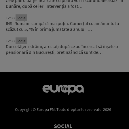
Cele patru barje încărcate cu piatră vor fi scufundate astăzi în
Dunăre, după ce ieri intervenția a fost…
12:33
Social
INS: Românii cumpără mai puțin. Comerțul cu amănuntul a
scăzut cu 5,7% în prima jumătate a anului |…
12:33
Social
Doi cetățeni străini, arestați după ce au încercat să înșele o
pensionară din București, pretinzând că sunt de…
Copyright © Europa FM. Toate drepturile rezervate. 2026
SOCIAL