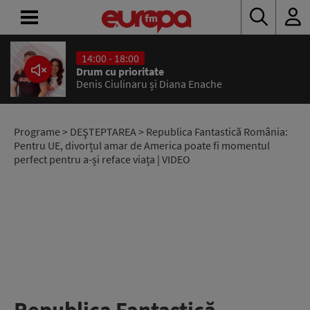
14:00 - 18:00
ACASĂ
Drum cu prioritate
Denis Ciulinaru și Diana Enache
ȘTIRI
RADIO
Programe
>
DEŞTEPTAREA
> Republica Fantastică România:
Pentru UE, divorțul amar de America poate fi momentul
perfect pentru a-și reface viața | VIDEO
CONCURSURI
PODCAST
ASCULTĂ
LIVE