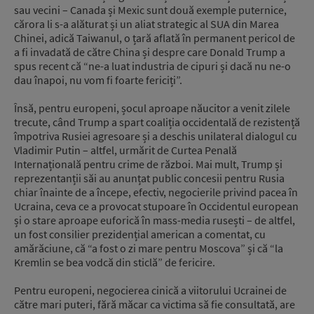
sau vecini – Canada și Mexic sunt două exemple puternice,
cărora li s-a alăturat și un aliat strategic al SUA din Marea
Chinei, adică Taiwanul, o țară aflată în permanent pericol de
a fi invadată de către China și despre care Donald Trump a
spus recent că “ne-a luat industria de cipuri și dacă nu ne-o
dau înapoi, nu vom fi foarte fericiți”.
Însă, pentru europeni, șocul aproape năucitor a venit zilele
trecute, când Trump a spart coaliția occidentală de rezistență
împotriva Rusiei agresoare și a deschis unilateral dialogul cu
Vladimir Putin – altfel, urmărit de Curtea Penală
Internațională pentru crime de război. Mai mult, Trump și
reprezentanții săi au anunțat public concesii pentru Rusia
chiar înainte de a începe, efectiv, negocierile privind pacea în
Ucraina, ceva ce a provocat stupoare în Occidentul european
și o stare aproape euforică în mass-media rusești – de altfel,
un fost consilier prezidențial american a comentat, cu
amărăciune, că “a fost o zi mare pentru Moscova” și că “la
Kremlin se bea vodcă din sticlă” de fericire.
Pentru europeni, negocierea cinică a viitorului Ucrainei de
către mari puteri, fără măcar ca victima să fie consultată, are