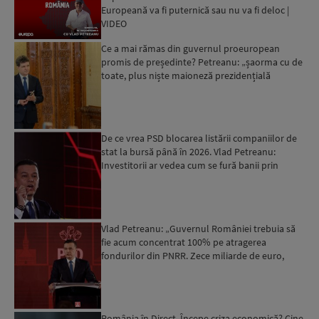
Europeană va fi puternică sau nu va fi deloc |
VIDEO
Ce a mai rămas din guvernul proeuropean
promis de președinte? Petreanu: „șaorma cu de
toate, plus niște maioneză prezidențială
alterată”
De ce vrea PSD blocarea listării companiilor de
stat la bursă până în 2026. Vlad Petreanu:
Investitorii ar vedea cum se fură banii prin
rețeaua de can...
Vlad Petreanu: „Guvernul României trebuia să
fie acum concentrat 100% pe atragerea
fondurilor din PNRR. Zece miliarde de euro,
cadou. Și ce face PSD? ...
România în Direct. Începe criza economică? Cine