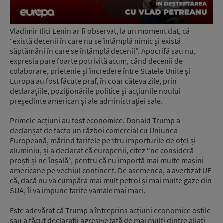
Vladimir Ilici Lenin ar fi observat, la un moment dat, că
“există decenii în care nu se întâmplă nimic și există
săptămâni în care se întâmplă decenii”. Apocrifă sau nu,
expresia pare foarte potrivită acum, când decenii de
colaborare, prietenie și încredere între Statele Unite și
Europa au fost făcute praf, în doar câteva zile, prin
declarațiile, poziționările politice și acțiunile noului
președinte american și ale administrației sale.
Primele acțiuni au fost economice. Donald Trump a
declanșat de facto un război comercial cu Uniunea
Europeană, mărind tarifele pentru importurile de oțel și
aluminiu, și a declarat că europenii, citez “ne consideră
proști și ne înșală”, pentru că nu importă mai multe mașini
americane pe vechiul continent. De asemenea, a avertizat UE
că, dacă nu va cumpăra mai mult petrol și mai multe gaze din
SUA, îi va impune tarife vamale mai mari.
Este adevărat că Trump a întreprins acțiuni economice ostile
sau a făcut declarații agresive față de mai mulți dintre aliați