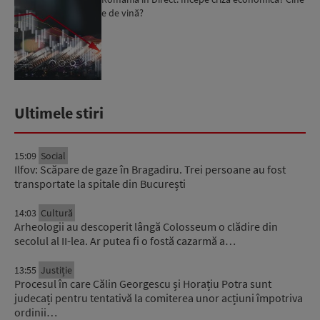
e de vină?
Ultimele stiri
15:09
Social
Ilfov: Scăpare de gaze în Bragadiru. Trei persoane au fost
transportate la spitale din București
14:03
Cultură
Arheologii au descoperit lângă Colosseum o clădire din
secolul al II-lea. Ar putea fi o fostă cazarmă a…
13:55
Justiție
Procesul în care Călin Georgescu și Horațiu Potra sunt
judecați pentru tentativă la comiterea unor acțiuni împotriva
ordinii…