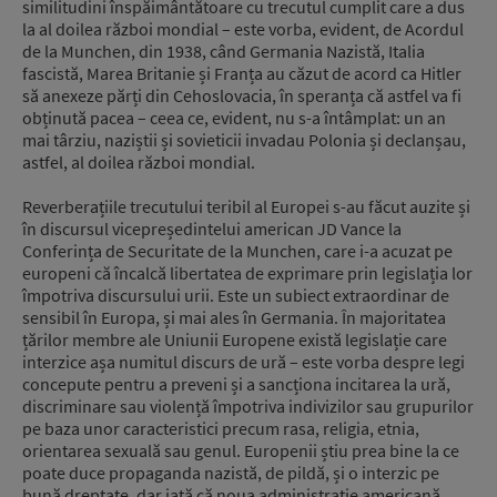
similitudini înspăimântătoare cu trecutul cumplit care a dus
la al doilea război mondial – este vorba, evident, de Acordul
de la Munchen, din 1938, când Germania Nazistă, Italia
fascistă, Marea Britanie și Franța au căzut de acord ca Hitler
să anexeze părți din Cehoslovacia, în speranța că astfel va fi
obținută pacea – ceea ce, evident, nu s-a întâmplat: un an
mai târziu, naziștii și sovieticii invadau Polonia și declanșau,
astfel, al doilea război mondial.
Reverberațiile trecutului teribil al Europei s-au făcut auzite și
în discursul vicepreședintelui american JD Vance la
Conferința de Securitate de la Munchen, care i-a acuzat pe
europeni că încalcă libertatea de exprimare prin legislația lor
împotriva discursului urii. Este un subiect extraordinar de
sensibil în Europa, și mai ales în Germania. În majoritatea
țărilor membre ale Uniunii Europene există legislație care
interzice așa numitul discurs de ură – este vorba despre legi
concepute pentru a preveni și a sancționa incitarea la ură,
discriminare sau violență împotriva indivizilor sau grupurilor
pe baza unor caracteristici precum rasa, religia, etnia,
orientarea sexuală sau genul. Europenii știu prea bine la ce
poate duce propaganda nazistă, de pildă, și o interzic pe
bună dreptate, dar iată că noua administrație americană