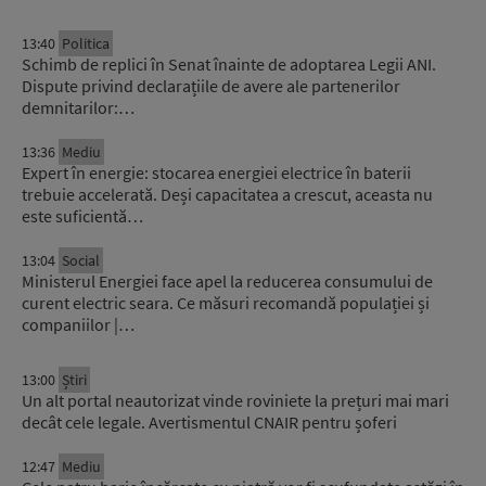
13:40
Politica
Schimb de replici în Senat înainte de adoptarea Legii ANI.
Dispute privind declarațiile de avere ale partenerilor
demnitarilor:…
13:36
Mediu
Expert în energie: stocarea energiei electrice în baterii
trebuie accelerată. Deși capacitatea a crescut, aceasta nu
este suficientă…
13:04
Social
Ministerul Energiei face apel la reducerea consumului de
curent electric seara. Ce măsuri recomandă populației și
companiilor |…
13:00
Știri
Un alt portal neautorizat vinde roviniete la prețuri mai mari
decât cele legale. Avertismentul CNAIR pentru șoferi
12:47
Mediu