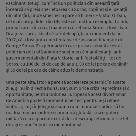
Fascinant, totuși, cum încă un politician din această țară
încearcă să preia sperietoarea cu Soros, copiind și el pe alții
din alte țări, unde șmecheria pare să fi mers – Viktor Orban,
cel mai corupt lider din UE, este cel mai bun exemplu. La noi,
primul care a încercat manevra cu rețeaua Soros a fost Liviu
Dragnea, care a lăsat să se înțeleagă, la un moment dat în
2017, că a fost ținta unei tentative de asasinat finanțate de
George Soros. Era perioada în care presa aservită acestui
politician de tristă amintire susținea că manifestanții anti-
guvernamentali din Piața Victoriei ar fi fost plătiți – tot de
Soros, cu 100 de lei de cap de adult, 50 de lei pe cap de tânăr
și 30 de lei pe cap de câine adus la demonstrație.
Una peste alta, istoria pare să accelereze puternic în aceste
zile, și nu în direcția bună. Dar, cum orice criză reprezintă și o
oportunitate, pentru Uniunea Europeană acest divorț amar
de America poate fi momentul perfect pentru a-și reface
viața… și a-și înțelege și asuma rolul mondial – adică să fie
nu doar o mare putere economică globală, ci și o putere
militară cu o capacitate certă de a descuraja eficient orice fel
de agresiune împotriva membrilor săi.