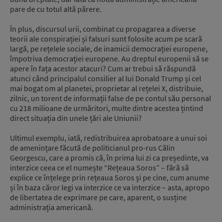
pare de cu totul altă părere.
În plus, discursul urii, combinat cu propagarea a diverse
teorii ale conspirației și falsuri sunt folosite acum pe scară
largă, pe rețelele sociale, de inamicii democrației europene,
împotriva democrației europene. Au dreptul europenii să se
apere în fața acestor atacuri? Cum ar trebui să răspundă
atunci când principalul consilier al lui Donald Trump și cel
mai bogat om al planetei, proprietar al rețelei X, distribuie,
zilnic, un torent de informații false de pe contul său personal
cu 218 milioane de urmăritori, multe dintre acestea țintind
direct situația din unele țări ale Uniunii?
Ultimul exemplu, iată, redistribuirea aprobatoare a unui soi
de amenințare făcută de politicianul pro-rus Călin
Georgescu, care a promis că, în prima lui zi ca președinte, va
interzice ceea ce el numește “Rețeaua Soros” – fără să
explice ce înțelege prin rețeaua Soros și pe cine, cum anume
și în baza căror legi va interzice ce va interzice – asta, apropo
de libertatea de exprimare pe care, aparent, o susține
administrația americană.