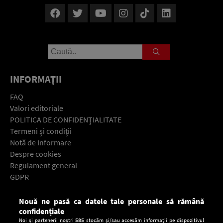
INFORMAŢII
FAQ
Valori editoriale
POLITICA DE CONFIDENŢIALITATE
Termeni şi condiţii
Notă de Informare
Despre cookies
Regulament general
GDPR
Contact
Nouă ne pasă ca datele tale personale să rămână
Descarcă gratuit aplicaţia Europa FM pentru smartphone:
confidențiale
Noi și partenerii noștri
585
stocăm și/sau accesăm informații pe dispozitivul