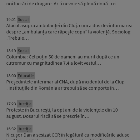
noi lucrări de dragare. Ar fi nevoie să plouă două-trei…
19:01
Social
Atacul asupra ambulanței din Cluj: cum a dus dezinformarea
despre „ambulanța care răpește copii” la violență. Sociolog:
„Trebuie…
18:19
Social
Columbia: Cel puțin 50 de oameni au murit după ce un
cutremur cu magnitudinea 7,4 a lovit vestul…
18:00
Educație
Președintele interimar al CNA, după incidentul de la Cluj:
„Instituțiile din România ar trebui să se comporte în…
17:23
Justiție
Proteste în București, la opt ani de la violențele din 10
august. Dosarul riscă să se prescrie în…
16:32
Justiție
Nicușor Dan a sesizat CCR în legătură cu modificările aduse