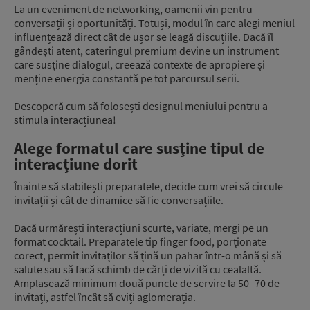
La un eveniment de networking, oamenii vin pentru
conversații și oportunități. Totuși, modul în care alegi meniul
influențează direct cât de ușor se leagă discuțiile. Dacă îl
gândești atent, cateringul premium devine un instrument
care susține dialogul, creează contexte de apropiere și
menține energia constantă pe tot parcursul serii.
Descoperă cum să folosești designul meniului pentru a
stimula interacțiunea!
Alege formatul care susține tipul de
interacțiune dorit
Înainte să stabilești preparatele, decide cum vrei să circule
invitații și cât de dinamice să fie conversațiile.
Dacă urmărești interacțiuni scurte, variate, mergi pe un
format cocktail. Preparatele tip finger food, porționate
corect, permit invitaților să țină un pahar într-o mână și să
salute sau să facă schimb de cărți de vizită cu cealaltă.
Amplasează minimum două puncte de servire la 50–70 de
invitați, astfel încât să eviți aglomerația.