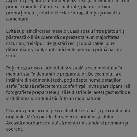
Aspectul preparatelor influențează reacția invitaților încă din
primele minute. Culorile echilibrate, platourile bine
proporționate și etichetele clare atrag atenția și invită la
comentarii.
Evită supraîncărcarea meselor. Lasă spațiu între platouri și
păstrează o linie coerentă de prezentare. În majoritatea
cazurilor, trei tipuri de gustări reci și două calde, bine
diferențiate vizual, sunt suficiente pentru o primă parte a
serii.
Poți integra discret identitatea vizuală a evenimentului în
meniuri sau în denumirile preparatelor. De exemplu, la o
întâlnire din domeniul tech, poți adapta numele stațiilor
astfel încât să reflecte tema conferinței. Invită participanții să
fotografieze preparatele și să le distribuie; acest gest extinde
vizibilitatea brandului tău într-un mod natural.
Flavours pune accent pe creativitate estetică și pe combinații
originale, fără a pierde din vedere claritatea gustului.
Această abordare te ajută să menții un standard premium și
coerent.