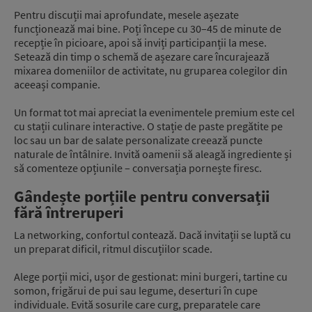
Pentru discuții mai aprofundate, mesele așezate
funcționează mai bine. Poți începe cu 30–45 de minute de
recepție în picioare, apoi să inviți participanții la mese.
Setează din timp o schemă de așezare care încurajează
mixarea domeniilor de activitate, nu gruparea colegilor din
aceeași companie.
Un format tot mai apreciat la evenimentele premium este cel
cu stații culinare interactive. O stație de paste pregătite pe
loc sau un bar de salate personalizate creează puncte
naturale de întâlnire. Invită oamenii să aleagă ingrediente și
să comenteze opțiunile – conversația pornește firesc.
Gândește porțiile pentru conversații
fără întreruperi
La networking, confortul contează. Dacă invitații se luptă cu
un preparat dificil, ritmul discuțiilor scade.
Alege porții mici, ușor de gestionat: mini burgeri, tartine cu
somon, frigărui de pui sau legume, deserturi în cupe
individuale. Evită sosurile care curg, preparatele care