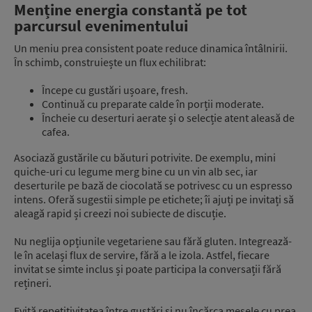
Menține energia constantă pe tot
parcursul evenimentului
Un meniu prea consistent poate reduce dinamica întâlnirii.
În schimb, construiește un flux echilibrat:
Începe cu gustări ușoare, fresh.
Continuă cu preparate calde în porții moderate.
Încheie cu deserturi aerate și o selecție atent aleasă de
cafea.
Asociază gustările cu băuturi potrivite. De exemplu, mini
quiche-uri cu legume merg bine cu un vin alb sec, iar
deserturile pe bază de ciocolată se potrivesc cu un espresso
intens. Oferă sugestii simple pe etichete; îi ajuți pe invitați să
aleagă rapid și creezi noi subiecte de discuție.
Nu neglija opțiunile vegetariene sau fără gluten. Integrează-
le în același flux de servire, fără a le izola. Astfel, fiecare
invitat se simte inclus și poate participa la conversații fără
rețineri.
Evită repetitivitatea între gustări și nu încărca mesele cu prea