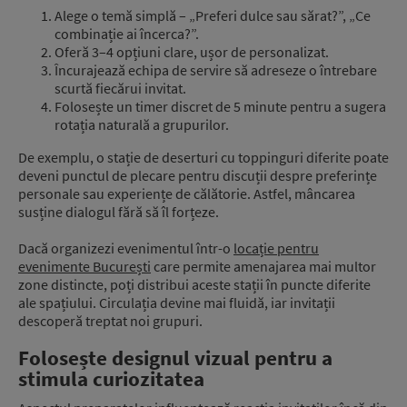
Alege o temă simplă – „Preferi dulce sau sărat?”, „Ce
combinație ai încerca?”.
Oferă 3–4 opțiuni clare, ușor de personalizat.
Încurajează echipa de servire să adreseze o întrebare
scurtă fiecărui invitat.
Folosește un timer discret de 5 minute pentru a sugera
rotația naturală a grupurilor.
De exemplu, o stație de deserturi cu toppinguri diferite poate
deveni punctul de plecare pentru discuții despre preferințe
personale sau experiențe de călătorie. Astfel, mâncarea
susține dialogul fără să îl forțeze.
Dacă organizezi evenimentul într-o
locație pentru
evenimente București
care permite amenajarea mai multor
zone distincte, poți distribui aceste stații în puncte diferite
ale spațiului. Circulația devine mai fluidă, iar invitații
descoperă treptat noi grupuri.
Folosește designul vizual pentru a
stimula curiozitatea