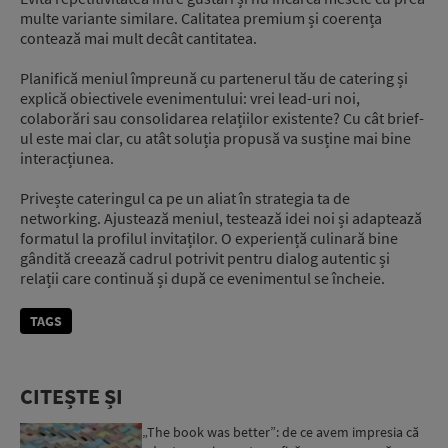
multe variante similare. Calitatea premium și coerența
contează mai mult decât cantitatea.
Planifică meniul împreună cu partenerul tău de catering și
explică obiectivele evenimentului: vrei lead-uri noi,
colaborări sau consolidarea relațiilor existente? Cu cât brief-
ul este mai clar, cu atât soluția propusă va susține mai bine
interacțiunea.
Privește cateringul ca pe un aliat în strategia ta de
networking. Ajustează meniul, testează idei noi și adaptează
formatul la profilul invitaților. O experiență culinară bine
gândită creează cadrul potrivit pentru dialog autentic și
relații care continuă și după ce evenimentul se încheie.
TAGS
CITEȘTE ȘI
„The book was better”: de ce avem impresia că