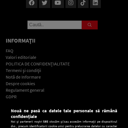
INFORMAŢII
FAQ
Valori editoriale
POLITICA DE CONFIDENŢIALITATE
Termeni şi condiţii
Notă de Informare
Despre cookies
Regulament general
GDPR
Contact
Nouă ne pasă ca datele tale personale să rămână
Descarcă gratuit aplicaţia Europa FM pentru smartphone:
confidențiale
Noi și partenerii noștri
585
stocăm și/sau accesăm informații pe dispozitivul
dvs., precum identificatorii cookie unici pentru prelucrarea datelor cu caracter