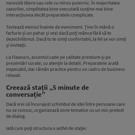
necesită tăiere sau cele cu miros puternic. În majoritatea
cazurilor, simplitatea bine executată susține mai bine
interacțiunea decât preparatele complicate.
Testează meniul înainte de eveniment. Ține în mână o
farfurie și un pahar și vezi dacă poți mânca fără să te
dezechilibrezi. Dacă tu te simți confortabil, la fel se vor simți
și invitații.
La Flavours, accentul cade pe calitate premium și pe
prezentări curate, cu atenție la detalii. Preparatele arată
impecabil, dar rămân practice pentru un cadru de business
relaxat.
Creează stații „5 minute de
conversație”
Dacă vrei să încurajezi schimbul de idei între persoane care
nu se cunosc, organizează zone tematice cu un mic pretext
de dialog.
Iată cum poți structura o astfel de stație: