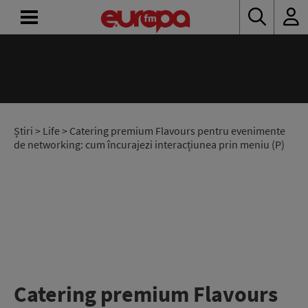
ACASĂ
ȘTIRI
RADIO
Știri
>
Life
> Catering premium Flavours pentru evenimente
de networking: cum încurajezi interacțiunea prin meniu (P)
CONCURSURI
PODCAST
ASCULTĂ
LIVE
Catering premium Flavours