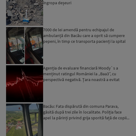
îngropa deșeuri
7000 de lei amendă pentru echipajul de
ambulanță din Bacău care a oprit să cumpere
pepeni, în timp ce transporta pacienți la spital
Agenția de evaluare financiară Moody`s a
menținut ratingul României la „Baa3”, cu
perspectivă negativă. Țara noastră a evitat
momentan retrogradarea...
Bacău: Fata dispărută din comuna Parava,
găsită după trei zile în localitate. Poliția face
apel la părinți privind grija sporită față de copii...