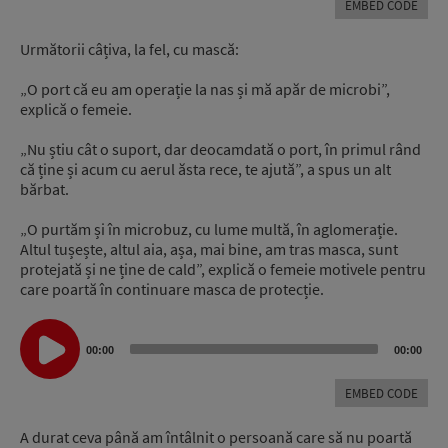
EMBED CODE
Următorii câțiva, la fel, cu mască:
„O port că eu am operație la nas și mă apăr de microbi”,
explică o femeie.
„Nu știu cât o suport, dar deocamdată o port, în primul rând
că ține și acum cu aerul ăsta rece, te ajută”, a spus un alt
bărbat.
„O purtăm și în microbuz, cu lume multă, în aglomerație.
Altul tușește, altul aia, așa, mai bine, am tras masca, sunt
protejată și ne ține de cald”, explică o femeie motivele pentru
care poartă în continuare masca de protecție.
Audio
Player
00:00
00:00
EMBED CODE
A durat ceva până am întâlnit o persoană care să nu poartă