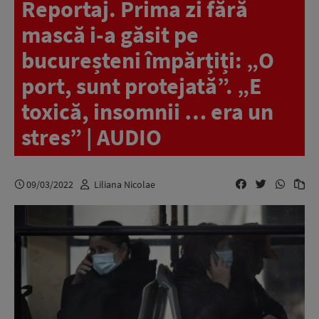
Reportaj. Prima zi fără
mască i-a găsit pe
bucureșteni împărțiți: „O
port, sunt protejată”. „E
toxică, insomnii … era un
stres” | AUDIO
09/03/2022
Liliana Nicolae