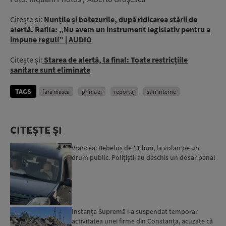
Citește și:
Nunțile și botezurile, după ridicarea stării de
alertă. Rafila: „Nu avem un instrument legislativ pentru a
impune reguli” | AUDIO
Citește și:
Starea de alertă, la final: Toate restricţiile
sanitare sunt eliminate
TAGS
fara masca
prima zi
reportaj
stiri interne
CITEȘTE ȘI
Vrancea: Bebeluș de 11 luni, la volan pe un
drum public. Polițiștii au deschis un dosar penal
Instanța Supremă i-a suspendat temporar
activitatea unei firme din Constanța, acuzate că