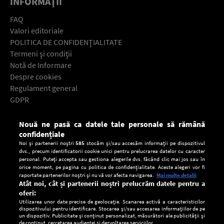
INFORMAŢII
FAQ
Valori editoriale
POLITICA DE CONFIDENŢIALITATE
Termeni şi condiţii
Notă de Informare
Despre cookies
Regulament general
GDPR
Contact
Nouă ne pasă ca datele tale personale să rămână
Descarcă gratuit aplicaţia Europa FM pentru smartphone:
confidențiale
Noi și partenerii noștri
585
stocăm și/sau accesăm informații pe dispozitivul
dvs., precum identificatorii cookie unici pentru prelucrarea datelor cu caracter
personal. Puteți accepta sau gestiona alegerile dvs. făcând clic mai jos sau în
orice moment, pe pagina cu politica de confidențialitate. Aceste alegeri vor fi
raportate partenerilor noștri și nu vă vor afecta navigarea.
Mai multe detalii
Atât noi, cât și partenerii noștri prelucrăm datele pentru a
oferi:
Utilizarea unor date precise de geolocație. Scanarea activă a caracteristicilor
dispozitivului pentru identificare. Stocarea și/sau accesarea informațiilor de pe
un dispozitiv. Publicitate și conținut personalizat, măsurători ale publicității și
de conținut, cercetarea audienței și dezvoltarea serviciilor.