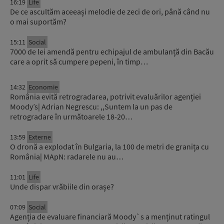
16:19
Life
De ce ascultăm aceeași melodie de zeci de ori, până când nu
o mai suportăm?
15:11
Social
7000 de lei amendă pentru echipajul de ambulanță din Bacău
care a oprit să cumpere pepeni, în timp…
14:32
Economie
România evită retrogradarea, potrivit evaluărilor agenției
Moody’s| Adrian Negrescu: ,,Suntem la un pas de
retrogradare în următoarele 18-20…
13:59
Externe
O dronă a explodat în Bulgaria, la 100 de metri de granița cu
România| MApN: radarele nu au…
11:01
Life
Unde dispar vrăbiile din orașe?
07:09
Social
Agenția de evaluare financiară Moody`s a menținut ratingul