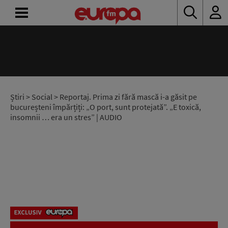
ACASĂ
ȘTIRI
RADIO
Știri
>
Social
> Reportaj. Prima zi fără mască i-a găsit pe
bucureșteni împărțiți: „O port, sunt protejată”. „E toxică,
insomnii … era un stres” | AUDIO
CONCURSURI
PODCAST
ASCULTĂ
LIVE