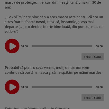
masca de protecție, miercuri dimineață: tânăr, maxim 30 de
ani:
„E ok și îmi pare bine că s-a scos masca asta pentru că era un
stres foarte, foarte nasol, e toxică, insomnie, și așa mai
departe (…) e o decizie foarte bine luată, din punctul meu de
vedere”.
Audio
Player
00:00
00:00
EMBED CODE
Probabil că pentru ceva vreme, mulți dintre noi vom
continua să purtăm masca și să ne spălăm pe mâini mai des.
Audio
Player
00:00
00:00
EMBED CODE
Foto: Inquam Photos / Alberto Groşescu