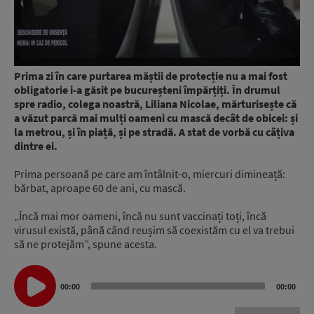
Prima zi în care purtarea măștii de protecție nu a mai fost
obligatorie i-a găsit pe bucureșteni împărțiți. În drumul
spre radio, colega noastră, Liliana Nicolae, mărturisește că
a văzut parcă mai mulți oameni cu mască decât de obicei: și
la metrou, și în piață, și pe stradă. A stat de vorbă cu câțiva
dintre ei.
Prima persoană pe care am întâlnit-o, miercuri dimineață:
bărbat, aproape 60 de ani, cu mască.
„Încă mai mor oameni, încă nu sunt vaccinați toți, încă
virusul există, până când reușim să coexistăm cu el va trebui
să ne protejăm”, spune acesta.
Audio
Player
00:00
00:00